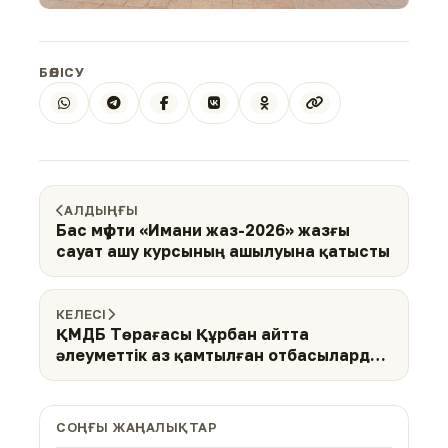
БӨЛІСУ
АЛДЫҢҒЫ
Бас мүфти «Имани жаз-2026» жазғы
сауат ашу курсының ашылуына қатысты
КЕЛЕСІ
ҚМДБ Төрағасы Құрбан айтта
әлеуметтік аз қамтылған отбасыларды
қуантты
СОҢҒЫ ЖАҢАЛЫҚТАР