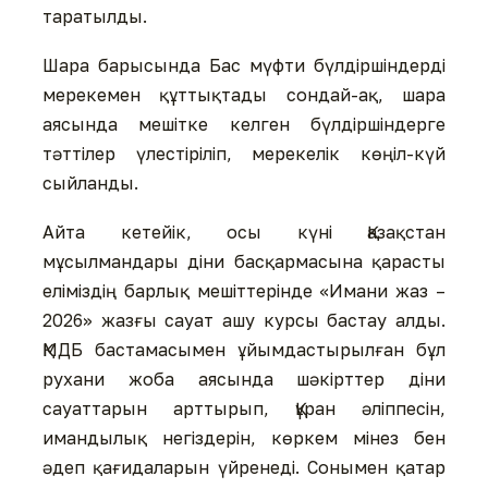
таратылды.
Шара барысында Бас мүфти бүлдіршіндерді
мерекемен құттықтады сондай-ақ, шара
аясында мешітке келген бүлдіршіндерге
тәттілер үлестіріліп, мерекелік көңіл-күй
сыйланды.
Айта кетейік, осы күні Қазақстан
мұсылмандары діни басқармасына қарасты
еліміздің барлық мешіттерінде «Имани жаз –
2026» жазғы сауат ашу курсы бастау алды.
ҚМДБ бастамасымен ұйымдастырылған бұл
рухани жоба аясында шәкірттер діни
сауаттарын арттырып, Құран әліппесін,
имандылық негіздерін, көркем мінез бен
әдеп қағидаларын үйренеді. Сонымен қатар