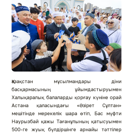
Қазақстан мұсылмандары діни
басқармасының ұйымдастыруымен
Халықаралық балаларды қорғау күніне орай
Астана қаласындағы «Әзірет Сұлтан»
мешітінде мерекелік шара өтіп, Бас мүфти
Наурызбай қажы Тағанұлының қатысуымен
500-ге жуық бүлдіршінге арнайы тәттілер