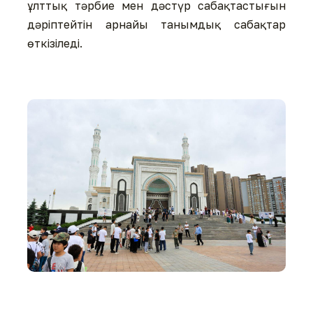
ұлттық тәрбие мен дәстүр сабақтастығын
дәріптейтін арнайы танымдық сабақтар
өткізіледі.