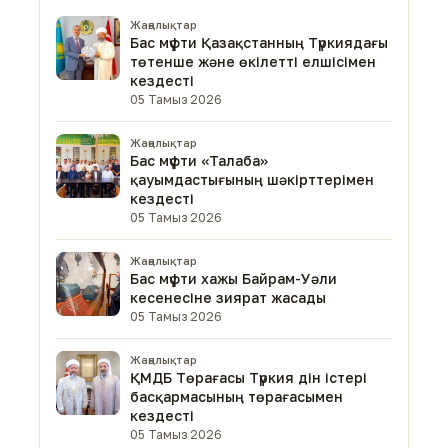
Жаңалықтар
Бас мүфти Қазақстанның Түркиядағы
төтенше және өкілетті елшісімен
кездесті
05 Тамыз 2026
Жаңалықтар
Бас мүфти «Талаба»
қауымдастығының шәкірттерімен
кездесті
05 Тамыз 2026
Жаңалықтар
Бас мүфти хажы Байрам-Уәли
кесенесіне зиярат жасады
05 Тамыз 2026
Жаңалықтар
ҚМДБ Төрағасы Түркия дін істері
басқармасының төрағасымен
кездесті
05 Тамыз 2026