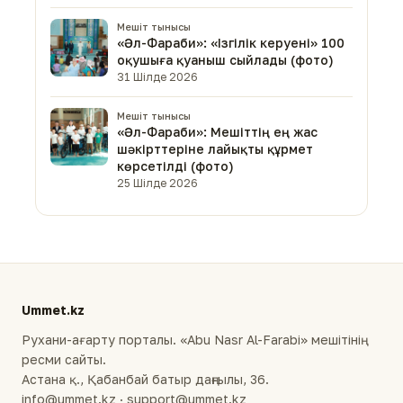
Мешіт тынысы
«Әл-Фараби»: «Ізгілік керуені» 100
оқушыға қуаныш сыйлады (фото)
31 Шілде 2026
Мешіт тынысы
«Әл-Фараби»: Мешіттің ең жас
шәкірттеріне лайықты құрмет
көрсетілді (фото)
25 Шілде 2026
Ummet.kz
Рухани-ағарту порталы. «Abu Nasr Al-Farabi» мешітінің
ресми сайты.
Астана қ., Қабанбай батыр даңғылы, 36.
info@ummet.kz · support@ummet.kz