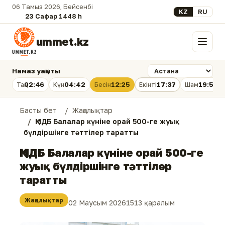
06 Тамыз 2026, Бейсенбі
Select your lan
KZ
RU
23 Сафар 1448 һ.
ummet.kz
Мәзір
Намаз уақыты
02:46
04:42
12:25
17:37
19:58
Таң
Күн
Бесін
Екінті
Шам
Басты бет
Жаңалықтар
ҚМДБ Балалар күніне орай 500-ге жуық
бүлдіршінге тәттілер таратты
ҚМДБ Балалар күніне орай 500-ге
жуық бүлдіршінге тәттілер
таратты
Жаңалықтар
02 Маусым 2026
1513 қаралым