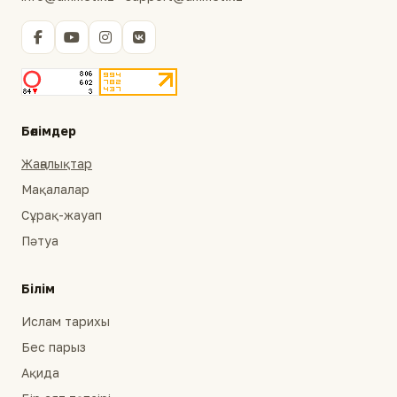
Бөлімдер
Жаңалықтар
Мақалалар
Сұрақ-жауап
Пәтуа
Білім
Ислам тарихы
Бес парыз
Ақида