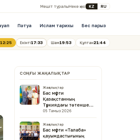
Select your language
KZ
RU
Мешіт туралы
Неке қию
ауап
Пәтуа
Ислам тарихы
Бес парыз
12:25
17:33
19:53
21:44
Екінті
Шам
Құптан
СОҢҒЫ ЖАҢАЛЫҚТАР
Жаңалықтар
Бас мүфти
Қазақстанның
Түркиядағы төтенше
және өкілетті
05 Тамыз 2026
елшісімен кездесті
Жаңалықтар
Бас мүфти «Талаба»
қауымдастығының