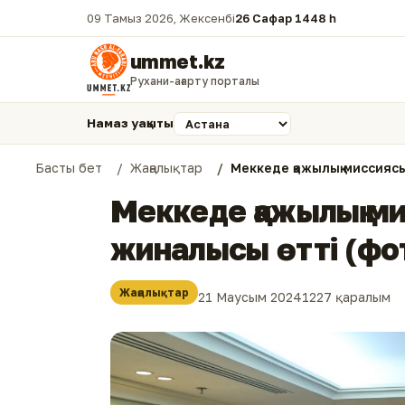
09 Тамыз 2026, Жексенбі
26 Сафар 1448 һ.
ummet.kz
Рухани-ағарту порталы
Намаз уақыты
Басты бет
Жаңалықтар
Меккеде қажылық миссияс
Меккеде қажылық м
жиналысы өтті (фо
Жаңалықтар
21 Маусым 2024
1227 қаралым