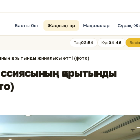
Басты бет
Жаңалықтар
Мақалалар
Сұрақ-Ж
02:54
04:46
Таң
Күн
Бесін
ының қорытынды жиналысы өтті (фото)
иссиясының қорытынды
то)