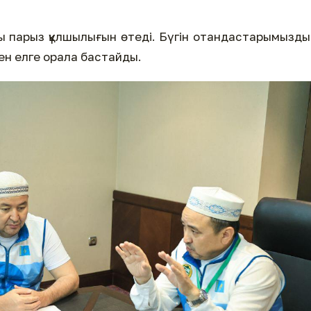
ажы парыз құлшылығын өтеді. Бүгін отандастарымызд
н елге орала бастайды.