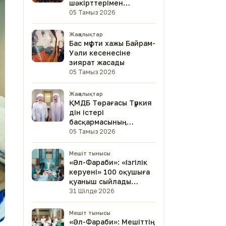
шәкірттерімен
кездесті
05 Тамыз 2026
Жаңалықтар
Бас мүфти хажы Байрам-
Уәли кесенесіне
зиярат жасады
05 Тамыз 2026
Жаңалықтар
ҚМДБ Төрағасы Түркия
дін істері
басқармасының
төрағасымен кездесті
05 Тамыз 2026
Мешіт тынысы
«Әл-Фараби»: «Ізгілік
керуені» 100 оқушыға
қуаныш сыйлады
(фото)
31 Шілде 2026
Мешіт тынысы
«Әл-Фараби»: Мешіттің