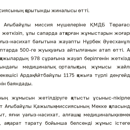
иссиясының қорытынды жиналысы өтті.
ы Ағыбайұлы миссия мүшелеріне ҚМДБ Төрағас
 жеткізіп, ұлы сапарда атқарған жұмыстарын жоға
ағыз-насихат бағытына жауапты Нұрбек Әуесханұ
ыптарда 500-ге жуық уағыз айтылғанын атап өтті. 
жылардың 978 сұрағына жауап берілгенін жеткізд
нындағы медициналық орталықтың жұмысы жайл
кешісі Ардақ Айтбайұлы 1175 қажыға түрлі деңгей
нін баяндады.
ың жұмысын жетілдіруге қатысты ұсыныс-пікірле
ат Ағыбайұлы Қажылық миссиясының Мекке қаласын
, яғни уағыз-насихат, алғашқы медициналық көме
, ақпарат тарату бойынша белсенді жұмыс істег