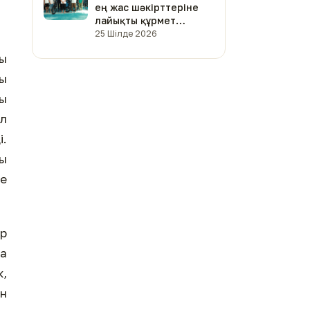
ең жас шәкірттеріне
лайықты құрмет
көрсетілді (фото)
25 Шілде 2026
ы
ры
лы
Ал
і.
ы
де
р
да
к,
ен