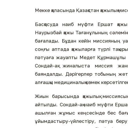
Мекке қаласында Қазақстан қажылық м
Басқосуда наиб мүфти Ершат қаж
Наурызбай қажы Тағанұлының сәлемін
бағалады. Бұдан кейін миссияның у
соңғы аптада қажыларға түрлі тақыр
пәтуаға жауапты Медет Құрмашұлы қа
Сондай-ақ жиналыста миссия жа
баяндалды. Дәрігерлер тобының жете
алғашқы медициналық көмек көрсетілге
Жиын барысында қажылық миссиясын
айтылды. Сондай-ақ наиб мүфти Ерш
ашылған жұмыс кеңсесінде бес бағыт
ұйымдастыру-үйлестіру, пәтуа беру