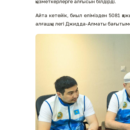
қызметкерлерге алғысын білдірді.
Айта кетейік, биыл елімізден 5081 қ
алғашқы легі Джидда-Алматы бағытыме