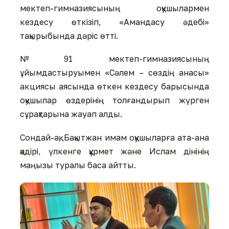
мектеп-гимназиясының оқушылармен
кездесу өткізіп, «Амандасу әдебі»
тақырыбында дәріс өтті.
№91 мектеп-гимназиясының
ұйымдастыруымен «Сәлем – сөздің анасы»
акциясы аясында өткен кездесу барысында
оқушылар өздерінің толғандырып жүрген
сұрақтарына жауап алды.
Сондай-ақ, Бақытжан имам оқушыларға ата-ана
қадірі, үлкенге құрмет және Ислам дінінің
маңызы туралы баса айтты.