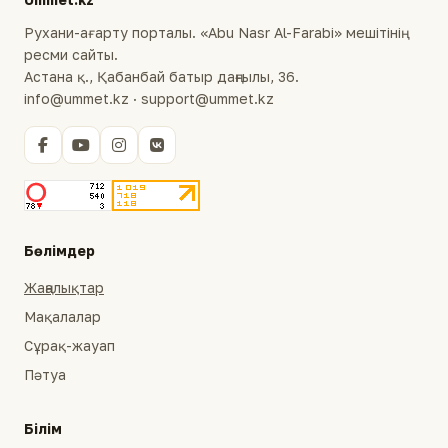
Рухани-ағарту порталы. «Abu Nasr Al-Farabi» мешітінің
ресми сайты.
Астана қ., Қабанбай батыр даңғылы, 36.
info@ummet.kz · support@ummet.kz
Бөлімдер
Жаңалықтар
Мақалалар
Сұрақ-жауап
Пәтуа
Білім