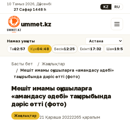
10 Тамыз 2026, Дүйсенбі
Select your lan
KZ
RU
27 Сафар 1448 һ.
ummet.kz
Мәзір
Намаз уақыты
02:57
04:48
12:25
17:32
19:51
Таң
Күн
Бесін
Екінті
Шам
Басты бет
Жаңалықтар
Мешіт имамы оқушыларға «амандасу әдебі»
тақырыбында дәріс өтті (фото)
Мешіт имамы оқушыларға
«амандасу әдебі» тақырыбында
дәріс өтті (фото)
Жаңалықтар
21 Қараша 2022
2265 қаралым