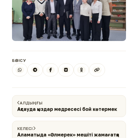
БӨЛІСУ
АЛДЫҢҒЫ
Ақтауда қыздар медресесі бой көтермек
КЕЛЕСІ
Аламатыда «Әлмерек» мешіті жамағатқа