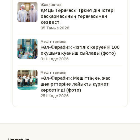
Жаңалықтар
ҚМДБ Төрағасы Түркия дін істері
басқармасының төрағасымен
кездесті
05 Тамыз 2026
Мешіт тынысы
«Әл-Фараби»: «Ізгілік керуені» 100
оқушыға қуаныш сыйлады (фото)
31 Шілде 2026
Мешіт тынысы
«Әл-Фараби»: Мешіттің ең жас
шәкірттеріне лайықты құрмет
көрсетілді (фото)
25 Шілде 2026
Ummet.kz