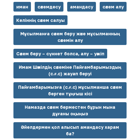
иман
сәлемдесу
амандасу
сәлем алу
Келіннің сәлем салуы
Мұсылманға сәлем беру және мұсылманның
сәлемін алу
Сәлем беру – сүннет болса, алу – уәжіп
Имам Шәмілдің сәлеміне Пайғамбарымыздың
(с.ғ.с) жауап беруі
Пайғамбарымызға (с.ғ.с) мұсылманша сәлем
берген тұңғыш кісі
Намазда сәлем берместен бұрын мына
дұғаны оқыңыз
Әйелдермен қол алысып амандасу харам
ба?