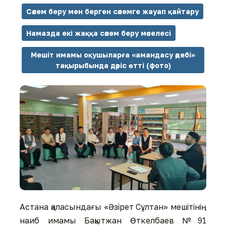
Сәлем беру мен берген сәлемге жауап қайтару
Намазда екі жаққа сәлем беру мәселесі
Мешіт имамы оқушыларға «амандасу әдебі»
тақырыбында дәріс өтті (фото)
Астана қаласындағы «Әзірет Сұлтан» мешітінің
наиб имамы Бақытжан Өткелбаев №91