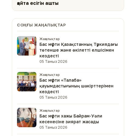
қайта есігін ашты
СОҢҒЫ ЖАҢАЛЫҚТАР
Жаңалықтар
Бас мүфти Қазақстанның Түркиядағы
төтенше және өкілетті елшісімен
кездесті
05 Тамыз 2026
Жаңалықтар
Бас мүфти «Талаба»
қауымдастығының шәкірттерімен
кездесті
05 Тамыз 2026
Жаңалықтар
Бас мүфти хажы Байрам-Уәли
кесенесіне зиярат жасады
05 Тамыз 2026