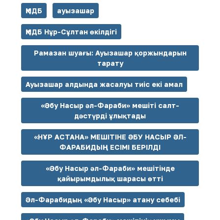
ҚМДБ
ауызашар
ҚМДБ Нұр-Сұлтан өкілдігі
Рамазан шуағы: Ауызашар қоржындарын
тарату
Ауызашар алдында жасалуы тиіс екі амал
«Әбу Насыр әл-Фараби» мешіті салт-
дәстүрді ұлықтады
«НҰР АСТАНА» МЕШІТІНЕ ӘБУ НАСЫР ӘЛ-
ФАРАБИДЫҢ ЕСІМІ БЕРІЛДІ
«Әбу Насыр әл-Фараби» мешітінде
қайырымдылық шарасы өтті
Әл-Фарабидың «Әбу Насыр» атану себебі