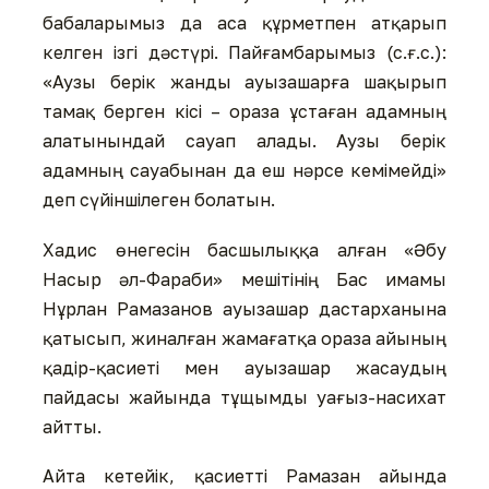
бабаларымыз да аса құрметпен атқарып
келген ізгі дәстүрі. Пайғамбарымыз (с.ғ.с.):
«Аузы берік жанды ауызашарға шақырып
тамақ берген кісі – ораза ұстаған адамның
алатынындай сауап алады. Аузы берік
адамның сауабынан да еш нәрсе кемімейді»
деп сүйіншілеген болатын.
Хадис өнегесін басшылыққа алған «Әбу
Насыр әл-Фараби» мешітінің Бас имамы
Нұрлан Рамазанов ауызашар дастарханына
қатысып, жиналған жамағатқа ораза айының
қадір-қасиеті мен ауызашар жасаудың
пайдасы жайында тұщымды уағыз-насихат
айтты.
Айта кетейік, қасиетті Рамазан айында