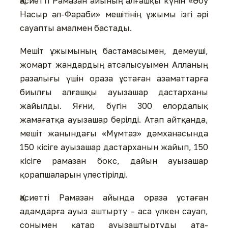
Қасиетті Рамазан айының алғашқы күнін «Әбу
Насыр әл-Фараби» мешітінің ұжымы ізгі әрі
сауапты амалмен бастады.
Мешіт ұжымының бастамасымен, демеуші,
жомарт жандардың атсалысуымен Алланың
разалығы үшін ораза ұстаған азаматтарға
биылғы алғашқы ауызашар дастарханы
жайылды. Яғни, бүгін 300 елордалық
жамағатқа ауызашар берілді. Атап айтқанда,
мешіт жанындағы «Мұмтаз» дәмханасында
150 кісіге ауызашар дастарханын жайып, 150
кісіге рамазан бокс, дайын ауызашар
қорапшаларын үлестірілді.
Қасиетті Рамазан айында ораза ұстаған
адамдарға ауыз аштырту – аса үлкен сауап,
сонымен қатар ауызаштыртуды ата-