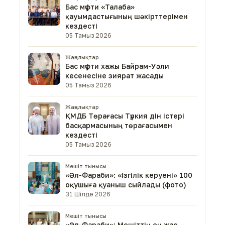
Бас мүфти «Талаба»
қауымдастығының шәкірттерімен
кездесті
05 Тамыз 2026
Жаңалықтар
Бас мүфти хажы Байрам-Уәли
кесенесіне зиярат жасады
05 Тамыз 2026
Жаңалықтар
ҚМДБ Төрағасы Түркия дін істері
басқармасының төрағасымен
кездесті
05 Тамыз 2026
Мешіт тынысы
«Әл-Фараби»: «Ізгілік керуені» 100
оқушыға қуаныш сыйлады (фото)
31 Шілде 2026
Мешіт тынысы
«Әл-Фараби»: Мешіттің ең жас