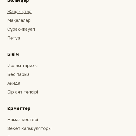
Бөлімдер
Жаңалықтар
Мақалалар
Сұрақ-жауап
Пәтуа
Білім
Ислам тарихы
Бес парыз
Ақида
Бір аят тәпсірі
Қызметтер
Намаз кестесі
Зекет калькуляторы