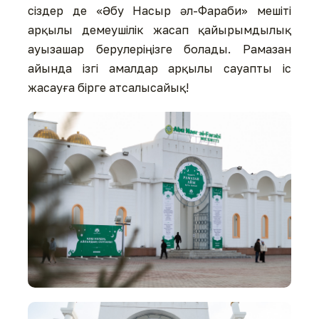
сіздер де «Әбу Насыр әл-Фараби» мешіті
арқылы демеушілік жасап қайырымдылық
ауызашар берулеріңізге болады. Рамазан
айында ізгі амалдар арқылы сауапты іс
жасауға бірге атсалысайық!