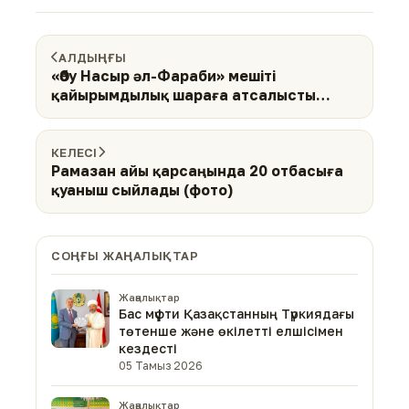
АЛДЫҢҒЫ
«Әбу Насыр әл-Фараби» мешіті
қайырымдылық шараға атсалысты
(фото)
КЕЛЕСІ
Рамазан айы қарсаңында 20 отбасыға
қуаныш сыйлады (фото)
СОҢҒЫ ЖАҢАЛЫҚТАР
Жаңалықтар
Бас мүфти Қазақстанның Түркиядағы
төтенше және өкілетті елшісімен
кездесті
05 Тамыз 2026
Жаңалықтар