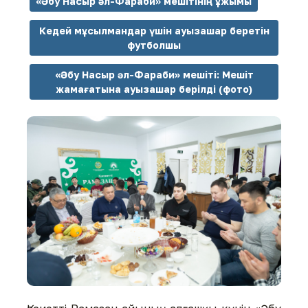
«Әбу Насыр әл-Фараби» мешітінің ұжымы
Кедей мұсылмандар үшін ауызашар беретін
футболшы
«Әбу Насыр әл-Фараби» мешіті: Мешіт
жамағатына ауызашар берілді (фото)