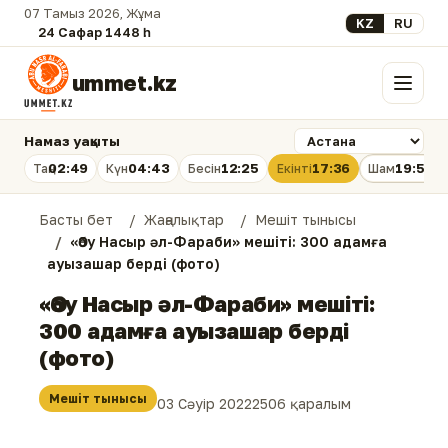
07 Тамыз 2026, Жұма
Select your lan
KZ
RU
24 Сафар 1448 һ.
ummet.kz
Мәзір
Намаз уақыты
02:49
04:43
12:25
17:36
19:56
Таң
Күн
Бесін
Екінті
Шам
Басты бет
Жаңалықтар
Мешіт тынысы
«Әбу Насыр әл-Фараби» мешіті: 300 адамға
ауызашар берді (фото)
«Әбу Насыр әл-Фараби» мешіті:
300 адамға ауызашар берді
(фото)
Мешіт тынысы
03 Сәуір 2022
2506 қаралым