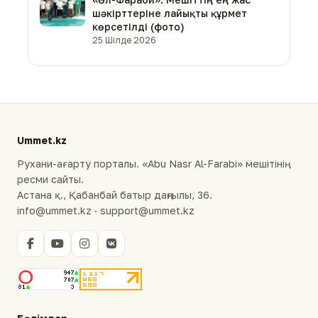
шәкірттеріне лайықты құрмет
көрсетілді (фото)
25 Шілде 2026
Ummet.kz
Рухани-ағарту порталы. «Abu Nasr Al-Farabi» мешітінің
ресми сайты.
Астана қ., Қабанбай батыр даңғылы, 36.
info@ummet.kz · support@ummet.kz