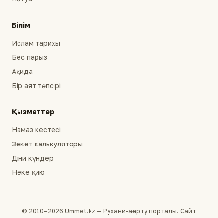
Білім
Ислам тарихы
Бес парыз
Ақида
Бір аят тәпсірі
Қызметтер
Намаз кестесі
Зекет калькуляторы
Діни күндер
Неке қию
© 2010–2026 Ummet.kz — Рухани-ағарту порталы. Сайт