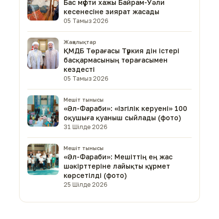
Бас мүфти хажы Байрам-Уәли
кесенесіне зиярат жасады
05 Тамыз 2026
Жаңалықтар
ҚМДБ Төрағасы Түркия дін істері
басқармасының төрағасымен
кездесті
05 Тамыз 2026
Мешіт тынысы
«Әл-Фараби»: «Ізгілік керуені» 100
оқушыға қуаныш сыйлады (фото)
31 Шілде 2026
Мешіт тынысы
«Әл-Фараби»: Мешіттің ең жас
шәкірттеріне лайықты құрмет
көрсетілді (фото)
25 Шілде 2026