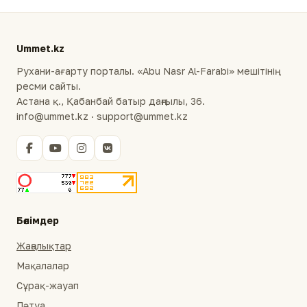
Ummet.kz
Рухани-ағарту порталы. «Abu Nasr Al-Farabi» мешітінің
ресми сайты.
Астана қ., Қабанбай батыр даңғылы, 36.
info@ummet.kz · support@ummet.kz
Бөлімдер
Жаңалықтар
Мақалалар
Сұрақ-жауап
Пәтуа