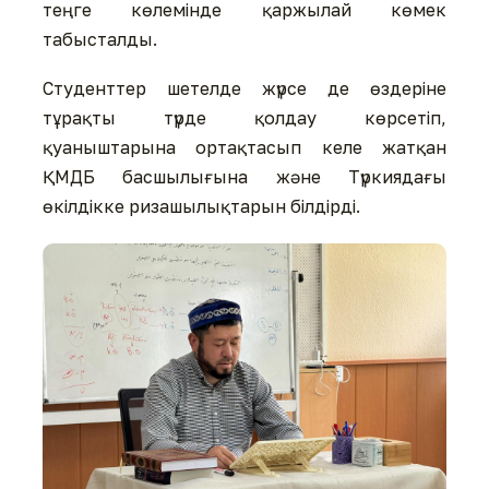
теңге көлемінде қаржылай көмек
табысталды.
Студенттер шетелде жүрсе де өздеріне
тұрақты түрде қолдау көрсетіп,
қуаныштарына ортақтасып келе жатқан
ҚМДБ басшылығына және Түркиядағы
өкілдікке ризашылықтарын білдірді.