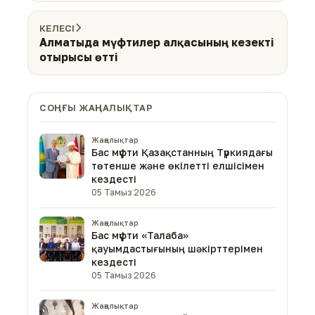
КЕЛЕСІ
Алматыда мүфтилер алқасының кезекті
отырысы өтті
СОҢҒЫ ЖАҢАЛЫҚТАР
Жаңалықтар
Бас мүфти Қазақстанның Түркиядағы
төтенше және өкілетті елшісімен
кездесті
05 Тамыз 2026
Жаңалықтар
Бас мүфти «Талаба»
қауымдастығының шәкірттерімен
кездесті
05 Тамыз 2026
Жаңалықтар