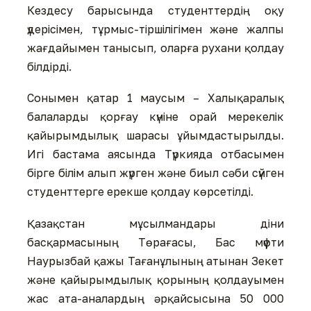
Кездесу барысында студенттердің оқу
үдерісімен, тұрмыс-тіршілігімен және жалпы
жағдайымен танысып, оларға рухани қолдау
білдірді.
Сонымен қатар 1 маусым – Халықаралық
балаларды қорғау күніне орай мерекелік
қайырымдылық шарасы ұйымдастырылды.
Игі бастама аясында Түркияда отбасымен
бірге білім алып жүрген және биыл сәби сүйген
студенттерге ерекше қолдау көрсетілді.
Қазақстан мұсылмандары діни
басқармасының Төрағасы, Бас мүфти
Наурызбай қажы Тағанұлының атынан Зекет
және қайырымдылық қорының қолдауымен
жас ата-аналардың әрқайсысына 50 000