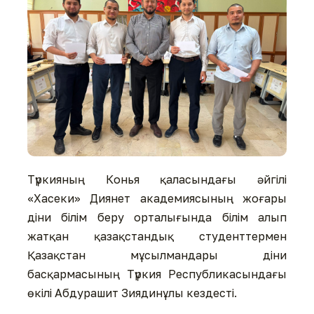
Түркияның Конья қаласындағы әйгілі
«Хасеки» Диянет академиясының жоғары
діни білім беру орталығында білім алып
жатқан қазақстандық студенттермен
Қазақстан мұсылмандары діни
басқармасының Түркия Республикасындағы
өкілі Абдурашит Зиядинұлы кездесті.