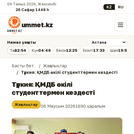
09 Тамыз 2026, Жексенбі
Select your lan
KZ
RU
26 Сафар 1448 һ.
ummet.kz
Мәзір
Намаз уақыты
02:54
04:46
12:25
17:33
19:53
Таң
Күн
Бесін
Екінті
Шам
Басты бет
Жаңалықтар
Түркия: ҚМДБ өкілі студенттермен кездесті
Түркия: ҚМДБ өкілі
студенттермен кездесті
Жаңалықтар
08 Маусым 2026
1890 қаралым