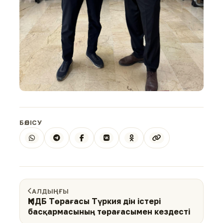
БӨЛІСУ
АЛДЫҢҒЫ
ҚМДБ Төрағасы Түркия дін істері
басқармасының төрағасымен кездесті