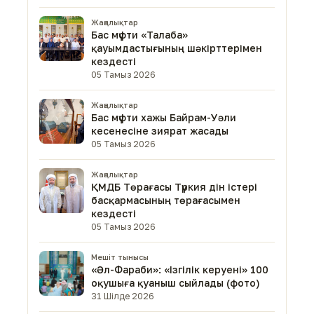
Жаңалықтар
Бас мүфти «Талаба»
қауымдастығының шәкірттерімен
кездесті
05 Тамыз 2026
Жаңалықтар
Бас мүфти хажы Байрам-Уәли
кесенесіне зиярат жасады
05 Тамыз 2026
Жаңалықтар
ҚМДБ Төрағасы Түркия дін істері
басқармасының төрағасымен
кездесті
05 Тамыз 2026
Мешіт тынысы
«Әл-Фараби»: «Ізгілік керуені» 100
оқушыға қуаныш сыйлады (фото)
31 Шілде 2026