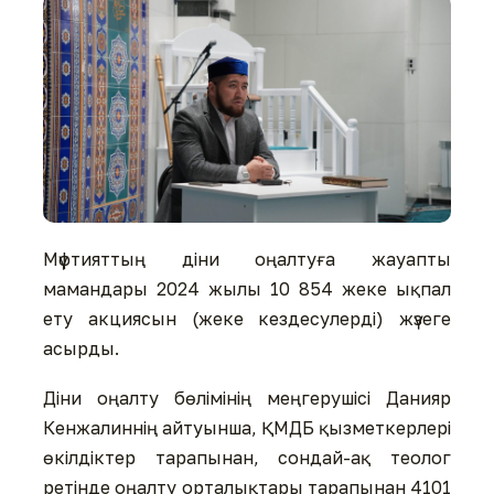
Мүфтияттың діни оңалтуға жауапты
мамандары 2024 жылы 10 854 жеке ықпал
ету акциясын (жеке кездесулерді) жүзеге
асырды.
Діни оңалту бөлімінің меңгерушісі Данияр
Кенжалиннің айтуынша, ҚМДБ қызметкерлері
өкілдіктер тарапынан, сондай-ақ теолог
ретінде оңалту орталықтары тарапынан 4101