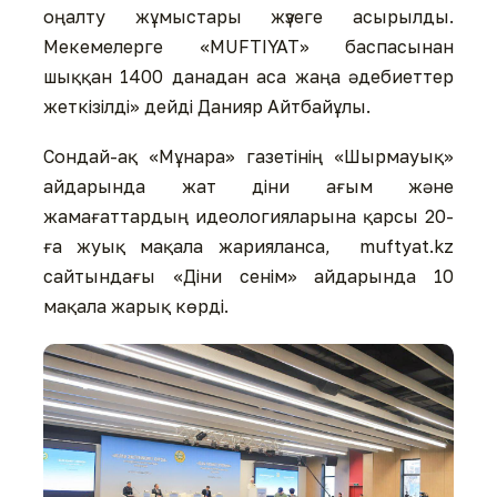
оңалту жұмыстары жүзеге асырылды.
Мекемелерге «MUFTIYAT» баспасынан
шыққан 1400 данадан аса жаңа әдебиеттер
жеткізілді» дейді Данияр Айтбайұлы.
Сондай-ақ «Мұнара» газетінің «Шырмауық»
айдарында жат діни ағым және
жамағаттардың идеологияларына қарсы 20-
ға жуық мақала жарияланса, muftyat.kz
сайтындағы «Діни сенім» айдарында 10
мақала жарық көрді.