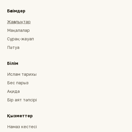
Бөлімдер
Жаңалықтар
Мақалалар
Сұрақ-жауап
Пәтуа
Білім
Ислам тарихы
Бес парыз
Ақида
Бір аят тәпсірі
Қызметтер
Намаз кестесі