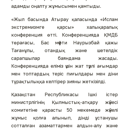
адамды оңалту жұмысымен қамтыды.
«Жыл басында Атырау қаласында «Ислам
экстремизмге қарсы» халықаралық
конференция өтті. Конференцияда ҚМДБ
төрағасы, Бас мүфти Наурызбай қажы
Тағанұлы, отандық және шетелдік
сарапшылар баяндама жасады.
Конференцияда еліміз үшін жат түрлі ағымдар
мен топтардың теріс пиғылдары мен діни
тұрақтылыққа келтірер зияны жеткізілді.
Қазақстан Республикасы Ішкі істер
министрлігінің Қылмыстық-атқару жүйесі
комитетіне қарасты 50 мекемеде жүйелі
жұмыс қолға алынып, дінді ұстанушы
сотталған азаматтармен алдын-алу және