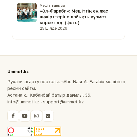
Мешіт тынысы
«Әл-Фараби»: Мешіттің ең жас
шәкірттеріне лайықты құрмет
көрсетілді (фото)
25 Шілде 2026
Ummet.kz
Рухани-ағарту порталы. «Abu Nasr Al-Farabi» мешітінің
ресми сайты.
Астана қ., Қабанбай батыр даңғылы, 36.
info@ummet.kz · support@ummet.kz