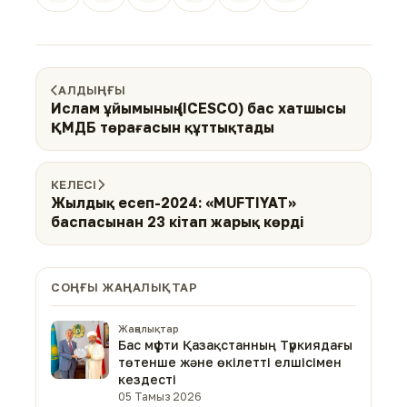
АЛДЫҢҒЫ
Ислам ұйымының (IСESCO) бас хатшысы
ҚМДБ төрағасын құттықтады
КЕЛЕСІ
Жылдық есеп-2024: «MUFTIYAT»
баспасынан 23 кітап жарық көрді
СОҢҒЫ ЖАҢАЛЫҚТАР
Жаңалықтар
Бас мүфти Қазақстанның Түркиядағы
төтенше және өкілетті елшісімен
кездесті
05 Тамыз 2026