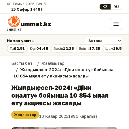
08 Тамыз 2026, Сенбі
Select your lan
KZ
RU
25 Сафар 1448 һ.
ummet.kz
Мәзір
Намаз уақыты
02:51
04:45
12:25
17:35
19:54
Таң
Күн
Бесін
Екінті
Шам
Басты бет
Жаңалықтар
Жылдық есеп-2024: «Діни оңалту» бойынша
10 854 ықпал ету акциясы жасалды
Жылдық есеп-2024: «Діни
оңалту» бойынша 10 854 ықпал
ету акциясы жасалды
Жаңалықтар
10 Қаңтар 2025
1986 қаралым