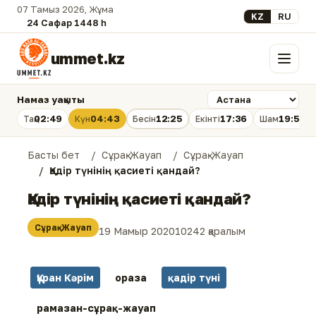
07 Тамыз 2026, Жұма
Select your lan
KZ
RU
24 Сафар 1448 һ.
ummet.kz
Мәзір
Намаз уақыты
02:49
04:43
12:25
17:36
19:56
Таң
Күн
Бесін
Екінті
Шам
Басты бет
Сұрақ-Жауап
Сұрақ-Жауап
Қадір түнінің қасиеті қандай?
Қадір түнінің қасиеті қандай?
Сұрақ-Жауап
19 Мамыр 2020
10242 қаралым
Құран Кәрім
ораза
қадір түні
рамазан-сұрақ-жауап