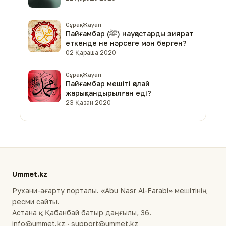
Сұрақ-Жауап
Пайғамбар (ﷺ) науқастарды зиярат
еткенде не нәрсеге мән берген?
02 Қараша 2020
Сұрақ-Жауап
Пайғамбар мешіті қалай
жарықтандырылған еді?
23 Қазан 2020
Ummet.kz
Рухани-ағарту порталы. «Abu Nasr Al-Farabi» мешітінің
ресми сайты.
Астана қ., Қабанбай батыр даңғылы, 36.
info@ummet.kz · support@ummet.kz