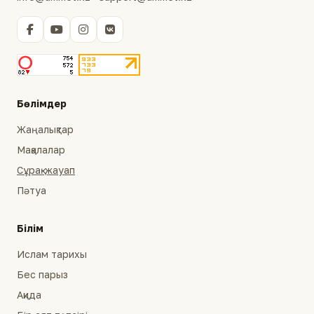
Бөлімдер
Жаңалықтар
Мақалалар
Сұрақ-жауап
Пәтуа
Білім
Ислам тарихы
Бес парыз
Ақида