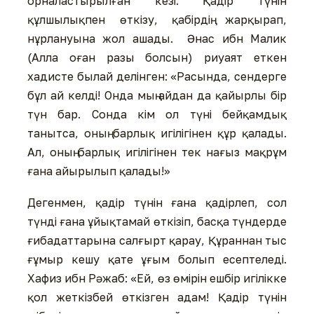
орналастырылған кезі. Қадір түнін
құлшылықпен өткізу, қабірдің жарқырап,
нұрлануына жол ашады. Әнас ибн Малик
(Алла оған разы болсын) риуаят еткен
хадисте былай делінген: «Расында, сендерге
бұл ай келді! Онда мың айдан да қайырлы бір
түн бар. Сонда кім ол түні бейқамдық
танытса, оның барлық игілігінен құр қалады.
Ал, оның барлық игілігінен тек нағыз мақрұм
ғана айырылып қалады!»
Дегенмен, қадір түнін ғана қадірлеп, сол
түнді ғана ұйықтамай өткізіп, басқа түндерде
ғибадаттарына салғырт қарау, Құраннан тыс
ғұмыр кешу қате ұғым болып есептеледі.
Хафиз ибн Рәжаб: «Ей, өз өмірін ешбір игілікке
қол жеткізбей өткізген адам! Қадір түнін