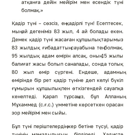
атқанға дейін мейірім мен есендік түні
болмақ.»
Қадір түні – сөзсіз, ең қадірлі түн! Есептесек,
мың ай дегеніміз 83 жыл, 4 ай болады екен.
Демек қадір түні жасаған құлшылықтарымыз
83 жылдық ғибадаттың сауабына тең болмақ.
95 жылдық адам өмірін алсақ, оның 15 жылы
балиғат жасы болып саналады, сонда толық
80 жыл өмір сүргені. Ендеше, адамның
өмірінде бір рет қадір түніне дөп келуі бүкіл
ғұмырын құлшылықпен өткізгендей сауапқа
кенелтеді. Қарап тұрсаңыз, бұл Алланың
Мұхаммед (с.ғ.с.) үмметіне көрсеткен орасан
зор мейірімі мен сыйы.
Бұл түні періштелердің жер бетіне түсуі, қадір
түнінің маңыздылығын білдіреді. Хадисте