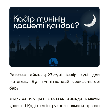
Рамазан айының 27-түні Қадір түні деп
жатамыз. Бұл түннің қандай ерекшеліктері
бар?
Жылына бір рет Рамазан айында келетін
қасиетті Қадір түнінің рухани салмағы орасан