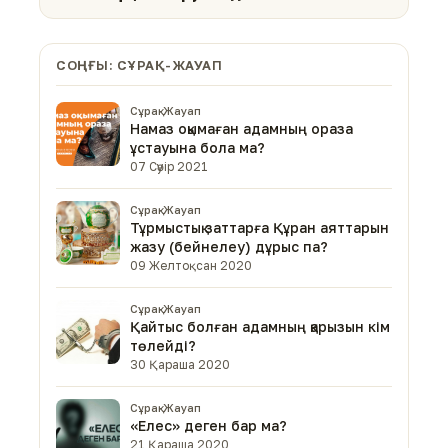
СОҢҒЫ: СҰРАҚ-ЖАУАП
Сұрақ-Жауап
Намаз оқымаған адамның ораза
ұстауына бола ма?
07 Сәуір 2021
Сұрақ-Жауап
Тұрмыстық заттарға Құран аяттарын
жазу (бейнелеу) дұрыс па?
09 Желтоқсан 2020
Сұрақ-Жауап
Қайтыс болған адамның қарызын кім
төлейді?
30 Қараша 2020
Сұрақ-Жауап
«Елес» деген бар ма?
21 Қараша 2020