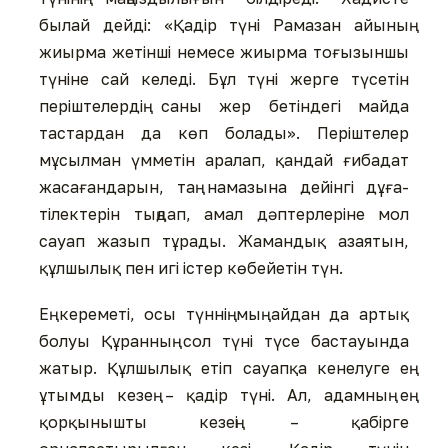
былай дейді: «Қадір түні Рамазан айының
жиырма жетінші немесе жиырма тоғызыншы
түніне сай келеді. Бұл түні жерге түсетін
періштелердің саны жер бетіндегі майда
тастардан да көп болады». Періштелер
мұсылман үмметін аралап, қандай ғибадат
жасағандарын, таң намазына дейінгі дұға-
тілектерін тыңдап, амал дәптерлеріне мол
сауап жазып тұрады. Жамандық азаятын,
құлшылық пен игі істер көбейетін түн.
Ең кереметі, осы түннің мың айдан да артық
болуы Құранның сол түні түсе бастауында
жатыр. Құлшылық етіп сауапқа кенелуге ең
ұтымды кезең – қадір түні. Ал, адамның ең
қорқынышты кезеңі – қабірге