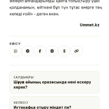
жіберіп алғандарымды қайта толықтыру үшін
қолданамын, өйткені бұл түн тұтас өмірге тең
келеді ғой!» - деген екен.
Ummet.kz
БӨЛІСУ
АЛДЫҢҒЫ
Шәууәл айының оразасында нені ескеру
керек?
КЕЛЕСІ
Иғтикафқа отыру міндет пе?