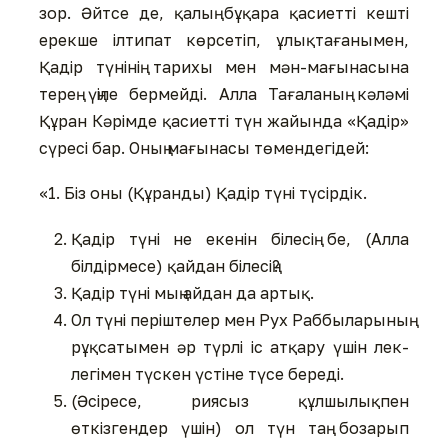
зор. Әйтсе де, қалың бұқара қасиетті кешті
ерекше ілтипат көрсетіп, ұлықтағанымен,
Қадір түнінің тарихы мен мән-мағынасына
терең үңіле бермейді. Алла Тағаланың кәләмі
Құран Кәрімде қасиетті түн жайында «Қадір»
сүресі бар. Оның мағынасы төмендегідей:
«1. Біз оны (Құранды) Қадір түні түсірдік.
Қадір түні не екенін білесің бе, (Алла
білдірмесе) қайдан білесің?
Қадір түні мың айдан да артық.
Ол түні періштелер мен Рух Раббыларының
рұқсатымен әр түрлі іс атқару үшін лек-
легімен түскен үстіне түсе береді.
(Әсіресе, риясыз құлшылықпен
өткізгендер үшін) ол түн таң бозарып