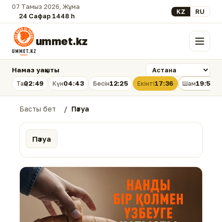
07 Тамыз 2026, Жұма
Select your lan
KZ
RU
24 Сафар 1448 һ.
ummet.kz
Мәзір
Намаз уақыты
02:49
04:43
12:25
17:36
19:56
Таң
Күн
Бесін
Екінті
Шам
Басты бет
Пәтуа
Пәтуа