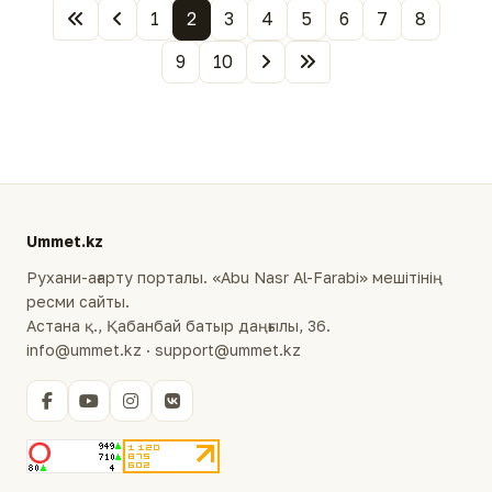
1
2
3
4
5
6
7
8
9
10
Ummet.kz
Рухани-ағарту порталы. «Abu Nasr Al-Farabi» мешітінің
ресми сайты.
Астана қ., Қабанбай батыр даңғылы, 36.
info@ummet.kz · support@ummet.kz