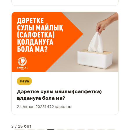
Пәтуа
Дәретке сулы майлық (салфетка)
қолдануға бола ма?
24 Ақпан 2023
1472 қаралым
2 / 18 бет