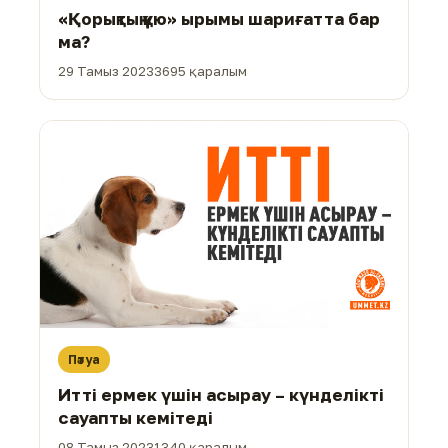
«Қорықтық құю» ырымы шариғатта бар
ма?
29 Тамыз 2023
3695 қаралым
Пәтуа
Итті ермек үшін асырау – күнделікті
сауапты кемітеді
08 Тамыз 2023
1340 қаралым