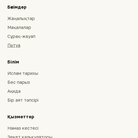
Бөлімдер
Жаңалықтар
Мақалалар
Сұрақ-жауап
Пәтуа
Білім
Ислам тарихы
Бес парыз
Ақида
Бір аят тәпсірі
Қызметтер
Намаз кестесі
Зекет калькуляторы