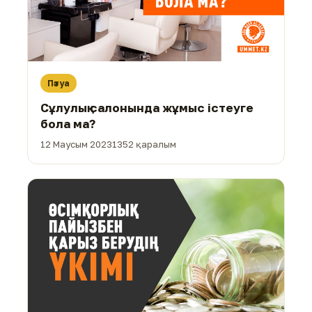
Пәтуа
Сұлулық салонында жұмыс істеуге
бола ма?
12 Маусым 2023
1352 қаралым