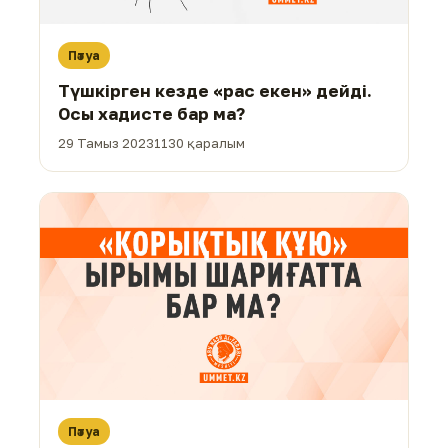
Пәтуа
Түшкірген кезде «рас екен» дейді.
Осы хадисте бар ма?
29 Тамыз 2023
1130 қаралым
Пәтуа