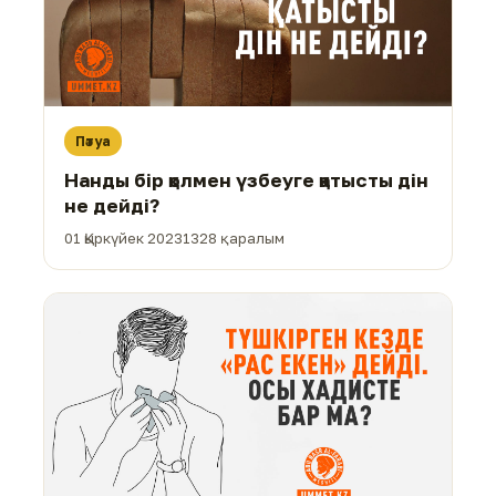
Пәтуа
Нанды бір қолмен үзбеуге қатысты дін
не дейді?
01 Қыркүйек 2023
1328 қаралым