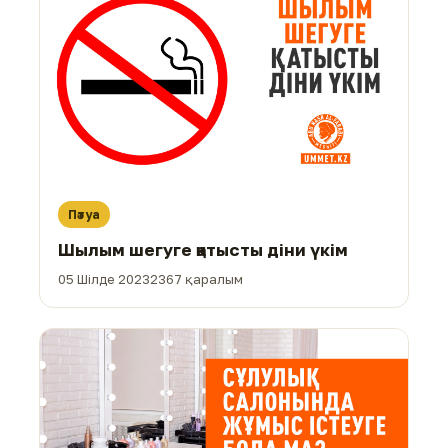
Пәтуа
Шылым шегуге қатысты діни үкім
05 Шілде 2023
2367 қаралым