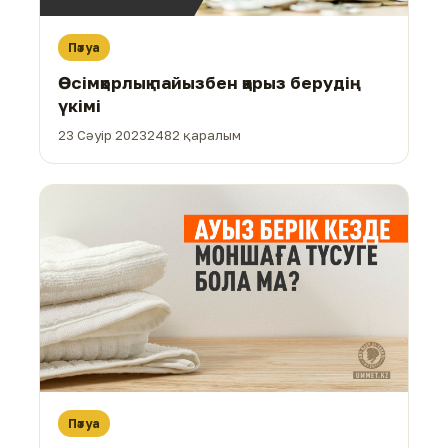
Пәтуа
Өсімқорлық пайызбен қарыз берудің
үкімі
23 Сәуір 2023
2482 қаралым
Пәтуа