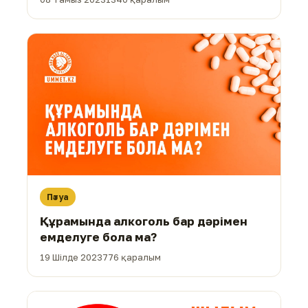
Пәтуа
Құрамында алкоголь бар дәрімен
емделуге бола ма?
19 Шілде 2023
776 қаралым