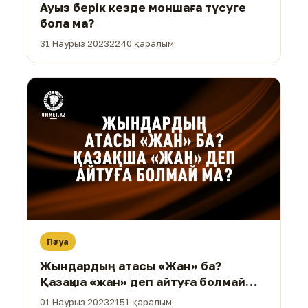
Ауыз берік кезде моншаға түсуге
бола ма?
31 Наурыз 2023
2240 қаралым
Пәтуа
Жындардың атасы «Жан» ба?
Қазақша «жан» деп айтуға болмай
ма?
01 Наурыз 2023
2151 қаралым