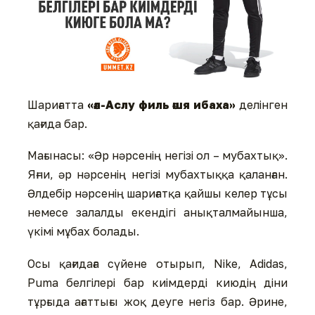
Шариғатта
«әл-Аслу филь әшя ибаха»
делінген
қағида бар.
Мағынасы: «Әр нәрсенің негізі ол – мубахтық».
Яғни, әр нәрсенің негізі мубахтыққа қаланған.
Әлдебір нәрсенің шариғатқа қайшы келер тұсы
немесе залалды екендігі анықталмайынша,
үкімі мұбах болады.
Осы қағидаға сүйене отырып, Nike, Аdidas,
Puma белгілері бар киімдерді киюдің діни
тұрғыда ағаттығы жоқ деуге негіз бар. Әрине,