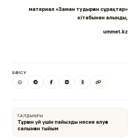
материал «Заман тудырған сұрақтар»
кітабынан алынды,
ummet.kz
БӨЛІСУ
АЛДЫҢҒЫ
Тұрғын үй үшін пайызды несие алуға
салынған тыйым