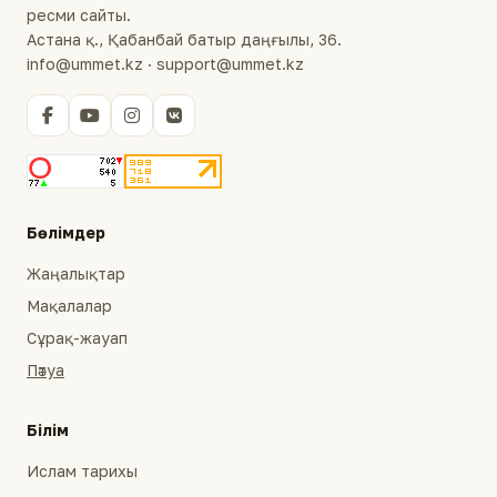
ресми сайты.
Астана қ., Қабанбай батыр даңғылы, 36.
info@ummet.kz · support@ummet.kz
Бөлімдер
Жаңалықтар
Мақалалар
Сұрақ-жауап
Пәтуа
Білім
Ислам тарихы