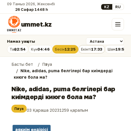
09 Тамыз 2026, Жексенбі
Select your lan
KZ
RU
26 Сафар 1448 һ.
ummet.kz
Мәзір
Намаз уақыты
02:54
04:46
12:25
17:33
19:53
Таң
Күн
Бесін
Екінті
Шам
Басты бет
Пәтуа
Nike, аdidas, рuma белгілері бар киімдерді
киюге бола ма?
Nike, аdidas, рuma белгілері бар
киімдерді киюге бола ма?
Пәтуа
03 Қараша 2023
1259 қаралым
аяқкиім өндірісі