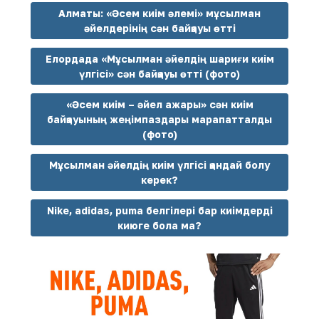
Алматы: «Әсем киім әлемі» мұсылман
әйелдерінің сән байқауы өтті
Елордада «Мұсылман әйелдің шариғи киім
үлгісі» сән байқауы өтті (фото)
«Әсем киім – әйел ажары» сән киім
байқауының жеңімпаздары марапатталды
(фото)
Мұсылман әйелдің киім үлгісі қандай болу
керек?
Nike, аdidas, рuma белгілері бар киімдерді
киюге бола ма?