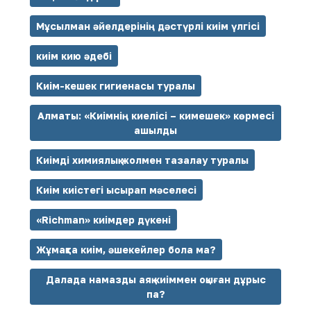
Мұсылман әйелдерінің дәстүрлі киім үлгісі
киім кию әдебі
Киім-кешек гигиенасы туралы
Алматы: «Киімнің киелісі – кимешек» көрмесі
ашылды
Киімді химиялық жолмен тазалау туралы
Киім киістегі ысырап мәселесі
«Richman» киімдер дүкені
Жұмақта киім, әшекейлер бола ма?
Далада намазды аяқ киіммен оқыған дұрыс
па?