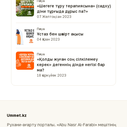
Пәтуа
«Шегеге тұру терапиясына» (садху)
діни тұрғыда дұрыс па?»
07 Желтоқсан 2023
Пәтуа
Ұстаз бен шәкірт ақысы
04 Қазан 2023
Пәтуа
«Қолды жуған соң сілкілемеу
керек» дегеннің дінде негізі бар
ма?
18 Қыркүйек 2023
Ummet.kz
Рухани-ағарту порталы. «Abu Nasr Al-Farabi» мешітінің