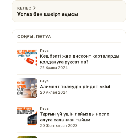
КЕЛЕСІ
Ұстаз бен шәкірт ақысы
СОҢҒЫ: ПӘТУА
Пәтуа
Кешбэкті және дисконт карталарды
қолдануға рұқсат па?
25 Қараша 2024
Пәтуа
Алимент төлеудің діндегі үкімі
20 Ақпан 2024
Пәтуа
Тұрғын үй үшін пайызды несие
алуға салынған тыйым
20 Желтоқсан 2023