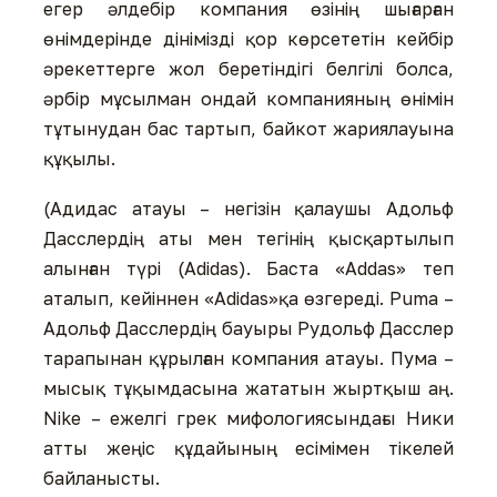
егер әлдебір компания өзінің шығарған
өнімдерінде дінімізді қор көрсететін кейбір
әрекеттерге жол беретіндігі белгілі болса,
әрбір мұсылман ондай компанияның өнімін
тұтынудан бас тартып, байкот жариялауына
құқылы.
(Адидас атауы – негізін қалаушы Адольф
Дасслердің аты мен тегінің қысқартылып
алынған түрі (Аdidas). Баста «Addas» теп
аталып, кейіннен «Adidas»қа өзгереді. Puma –
Адольф Дасслердің бауыры Рудольф Дасслер
тарапынан құрылған компания атауы. Пума –
мысық тұқымдасына жататын жыртқыш аң.
Nike – ежелгі грек мифологиясындағы Ники
атты жеңіс құдайының есімімен тікелей
байланысты.