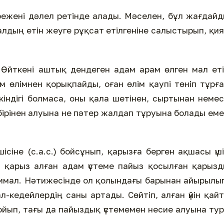
ежені дәлел ретінде алады. Мәселен, бұл жағдай
малдың етін жеуге рұқсат етілгеніне салыстырып, қи
 Өйткені аштық дендеген адам арам өлген мал ет
ам өлімнен қорықпайды, оған өлім қаупі төніп тұрғ
мкіндігі болмаса, оны қала шетінен, сыртынан неме
ірінен алуына не пәтер жалдап тұруына болады ем
іне (с.а.с.) бойсұнып, қарызға берген ақшасы үш
а қарыз алған адам үстеме пайыз қосылған қарыз
тимал. Нәтижесінде ол қолындағы барынан айырылы
ал-кедейлердің саны артады. Сөйтіп, алған үйін қай
ойып, тағы да пайыздық үстемемен несие алуына ту