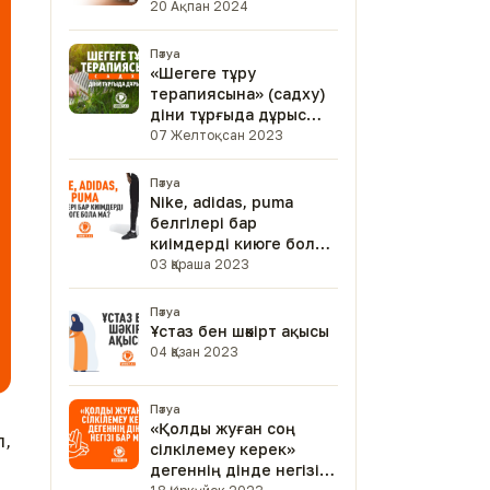
20 Ақпан 2024
Пәтуа
«Шегеге тұру
терапиясына» (садху)
діни тұрғыда дұрыс
па?»
07 Желтоқсан 2023
Пәтуа
Nike, аdidas, рuma
белгілері бар
киімдерді киюге бола
ма?
03 Қараша 2023
Пәтуа
Ұстаз бен шәкірт ақысы
04 Қазан 2023
Пәтуа
«Қолды жуған соң
п,
сілкілемеу керек»
дегеннің дінде негізі