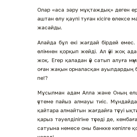
Олар «аса зәру мұқтаждық» деген ер
аштан өлу қаупі туған кісіге өлексе 
жасайды.
Алайда бұл екі жағдай бірдей емес.
өлімнен қорқып жейді. Ал үйі жоқ ад
жоқ. Егер қаладан үй сатып алуға мү
оған жақын орналасқан ауылдардың б
пе!?
Мұсылман адам Алла және Оның елшіс
үстеме пайыз алмауы тиіс. Мұндайд
қайтара алмайтын жағдайға түсуі ық
қарыз тәуелділігіне түседі де, кембағ
сатуына немесе оны банкке кепілге қ
келеді.