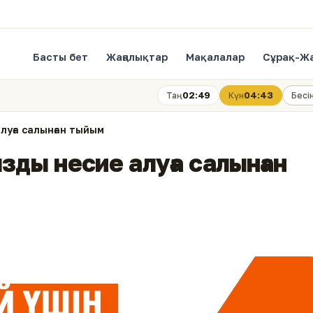
Басты бет
Жаңалықтар
Мақалалар
Сұрақ-Ж
02:49
04:43
Таң
Күн
Бесі
луға салынған тыйым
зды несие алуға салынған