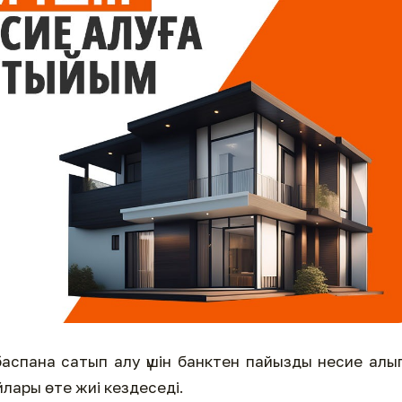
баспана сатып алу үшін банктен пайызды несие алы
лары өте жиі кездеседі.