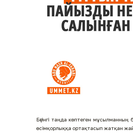
Бүгінгі таңда көптеген мұсылманның 
өсімқорлыққа ортақтасып жатқан жай