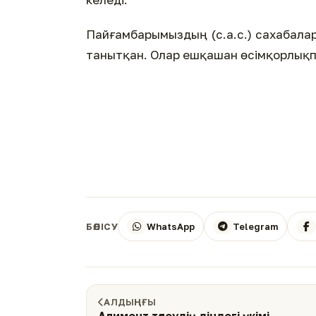
Пайғамбарымыздың (с.а.с.) сахабалар
танытқан. Олар ешқашан өсімқорлықпе
WhatsApp
Telegram
БӨЛІСУ
АЛДЫҢҒЫ