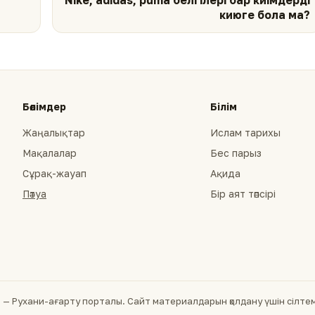
Nike, аdidas, рuma белгілері бар киімдерді
киюге бола ма?
Бөлімдер
Білім
Жаңалықтар
Ислам тарихы
Мақалалар
Бес парыз
Сұрақ-жауап
Ақида
Пәтуа
Бір аят тәпсірі
— Рухани-ағарту порталы. Сайт материалдарын қолдану үшін сілтеме