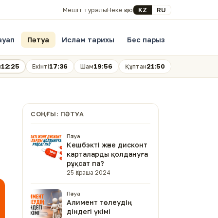
Select your language
KZ
RU
Мешіт туралы
Неке қию
ауап
Пәтуа
Ислам тарихы
Бес парыз
12:25
17:36
19:56
21:50
н
Екінті
Шам
Құптан
СОҢҒЫ: ПӘТУА
Пәтуа
Кешбэкті және дисконт
карталарды қолдануға
рұқсат па?
25 Қараша 2024
Пәтуа
Алимент төлеудің
діндегі үкімі