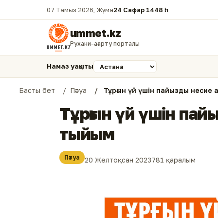
07 Тамыз 2026, Жұма
24 Сафар 1448 һ.
ummet.kz
Рухани-ағарту порталы
Намаз уақыты
Басты бет
Пәтуа
Тұрғын үй үшін пайызды несие а
Тұрғын үй үшін пайы
тыйым
Пәтуа
20 Желтоқсан 2023
781 қаралым