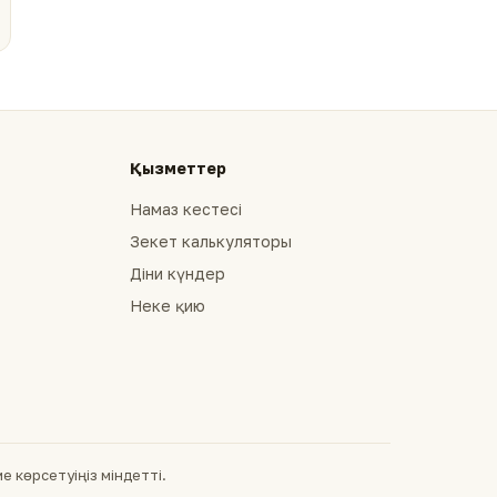
Қызметтер
Намаз кестесі
Зекет калькуляторы
Діни күндер
Неке қию
 көрсетуіңіз міндетті.