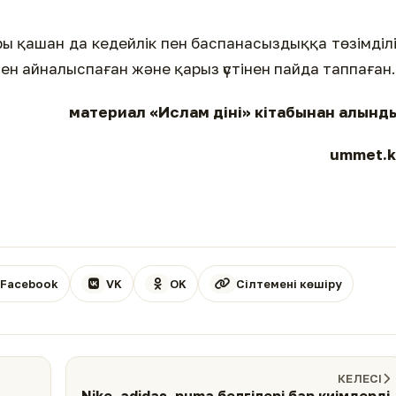
ы қашан да кедейлік пен баспанасыздыққа төзімділ
н айналыспаған және қарыз үстінен пайда таппаған.
материал «Ислам діні» кітабынан алынд
ummet.k
Facebook
VK
OK
Сілтемені көшіру
КЕЛЕСІ