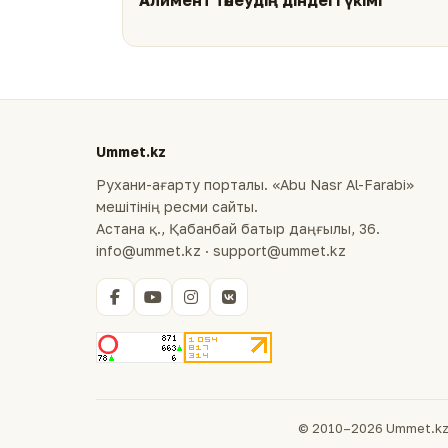
Алимент төлеудің діндегі үкімі
Ummet.kz
Рухани-ағарту порталы. «Abu Nasr Al-Farabi»
мешітінің ресми сайты.
Астана қ., Қабанбай батыр даңғылы, 36.
info@ummet.kz · support@ummet.kz
© 2010–2026 Ummet.kz 