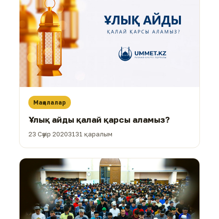
Мақалалар
Ұлық айды қалай қарсы аламыз?
23 Сәуір 2020
3131 қаралым