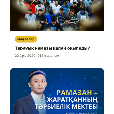
Мақалалар
Тарауық намазы қалай оқылады?
22 Сәуір 2020
4913 қаралым