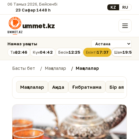
06 Тамыз 2026, Бейсенбі
Select your lan
KZ
RU
23 Сафар 1448 һ.
ummet.kz
Мәзір
Намаз уақыты
02:46
04:42
12:25
17:37
19:58
Таң
Күн
Бесін
Екінті
Шам
Басты бет
Мақалалар
Мақалалар
Мақалалар
Ақида
Ғибратнама
Бір аят тәпс