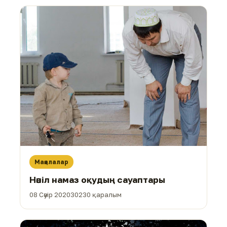
Мақалалар
Нәпіл намаз оқудың сауаптары
08 Сәуір 2020
30230 қаралым