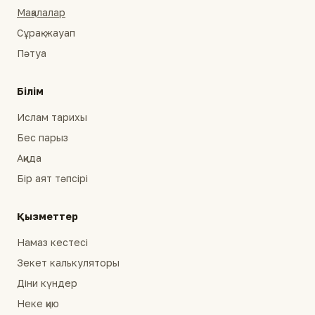
Мақалалар
Сұрақ-жауап
Пәтуа
Білім
Ислам тарихы
Бес парыз
Ақида
Бір аят тәпсірі
Қызметтер
Намаз кестесі
Зекет калькуляторы
Діни күндер
Неке қию