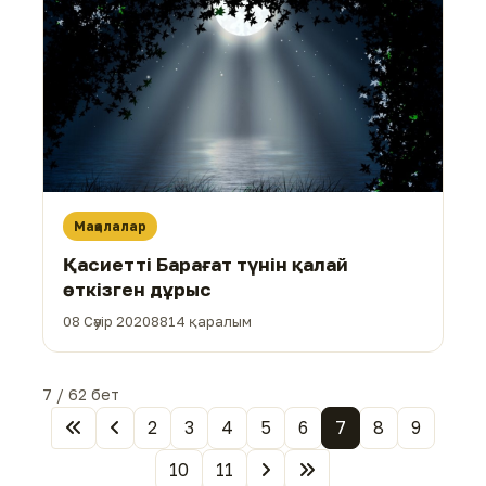
Мақалалар
Қасиетті Барағат түнін қалай
өткізген дұрыс
08 Сәуір 2020
8814 қаралым
7 / 62 бет
2
3
4
5
6
7
8
9
10
11