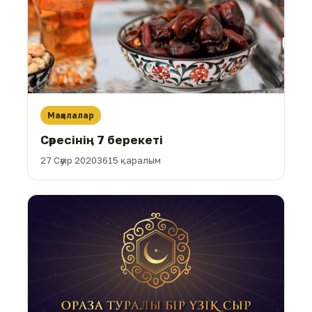
Мақалалар
Сәресінің 7 берекеті
27 Сәуір 2020
3615 қаралым