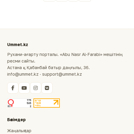
Ummet.kz
Рухани-ағарту порталы. «Abu Nasr Al-Farabi» мешітінің
ресми сайты.
Астана қ., Қабанбай батыр даңғылы, 36.
info@ummet.kz · support@ummet.kz
Бөлімдер
Жаңалықтар