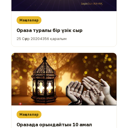
Мақалалар
Ораза туралы бір үзік сыр
25 Сәуір 2020
4356 қаралым
Мақалалар
Оразада орындайтын 10 амал