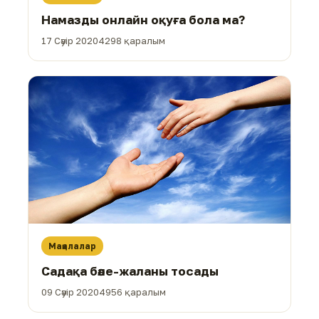
Намазды онлайн оқуға бола ма?
17 Сәуір 2020
4298 қаралым
Мақалалар
Садақа бәле-жаланы тосады
09 Сәуір 2020
4956 қаралым