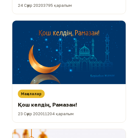
24 Сәуір 2020
3795 қаралым
Мақалалар
Қош келдің, Рамазан!
23 Сәуір 2020
11204 қаралым