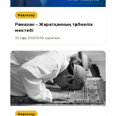
Мақалалар
Рамазан – Жаратқанның тәрбиелік
мектебі
20 Сәуір 2020
3165 қаралым
Мақалалар