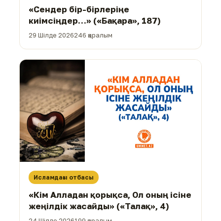
«Сендер бір-бірлеріңе
киімсіңдер…» («Бақара», 187)
29 Шілде 2026
246 қаралым
Исламдағы отбасы
«Кім Алладан қорықса, Ол оның ісіне
жеңілдік жасайды» («Талақ», 4)
24 Шілде 2026
199 қаралым