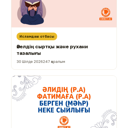
Исламдағы отбасы
Әйелдің сыртқы және рухани
тазалығы
30 Шілде 2026
247 қаралым