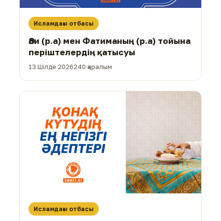
Исламдағы отбасы
Әли (р.а) мен Фатиманың (р.а) тойына
періштелердің қатысуы
13 Шілде 2026
240 қаралым
Исламдағы отбасы