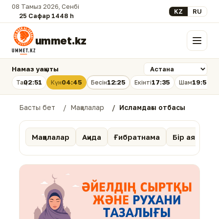
08 Тамыз 2026, Сенбі
Select your lan
KZ
RU
25 Сафар 1448 һ.
ummet.kz
Мәзір
Намаз уақыты
02:51
04:45
12:25
17:35
19:54
Таң
Күн
Бесін
Екінті
Шам
Басты бет
Мақалалар
Исламдағы отбасы
Мақалалар
Ақида
Ғибратнама
Бір аят тәпс