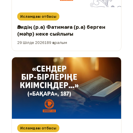
Исламдағы отбасы
Әлидің (р.а) Фатимаға (р.а) берген
(мәһр) неке сыйлығы
29 Шілде 2026
189 қаралым
Исламдағы отбасы