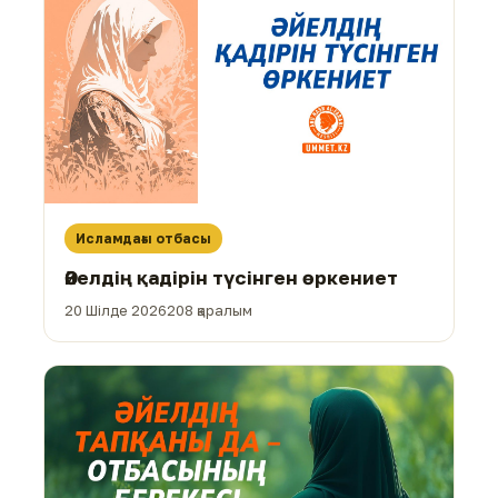
Исламдағы отбасы
Әйелдің қадірін түсінген өркениет
20 Шілде 2026
208 қаралым