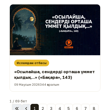
Исламдағы отбасы
«Осылайша, сендерді орташа үммет
қылдық...» («Бақара», 143)
09 Маусым 2026
344 қаралым
1 / 69 бет
1
2
3
4
5
6
7
8