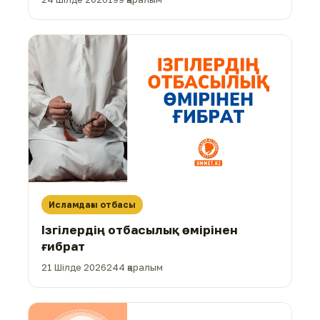
Исламдағы отбасы
Ізгілердің отбасылық өмірінен
ғибрат
21 Шілде 2026
244 қаралым