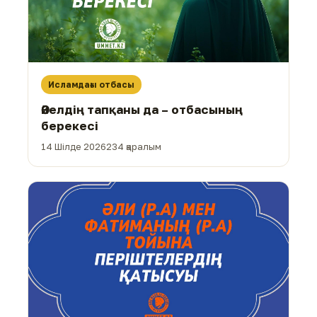
Исламдағы отбасы
Әйелдің тапқаны да – отбасының
берекесі
14 Шілде 2026
234 қаралым