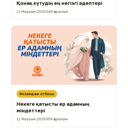
Қонақ күтудің ең негізгі әдептері
11 Маусым 2026
349 қаралым
Исламдағы отбасы
Некеге қатысты ер адамның
міндеттері
11 Маусым 2026
359 қаралым