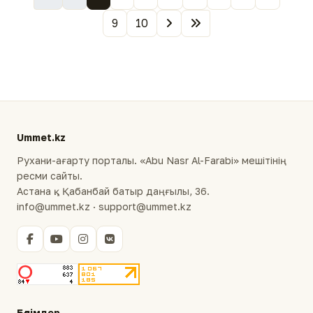
9
10
Ummet.kz
Рухани-ағарту порталы. «Abu Nasr Al-Farabi» мешітінің
ресми сайты.
Астана қ., Қабанбай батыр даңғылы, 36.
info@ummet.kz · support@ummet.kz
Бөлімдер