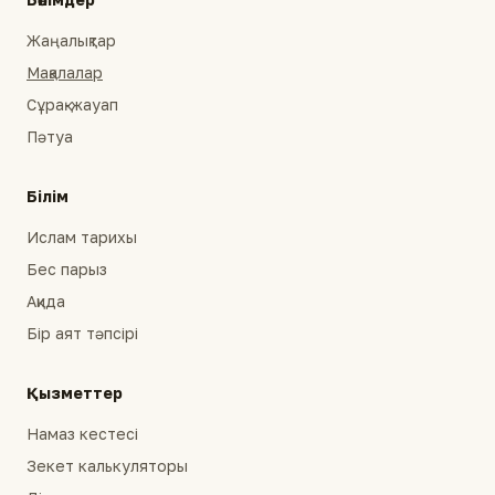
Жаңалықтар
Мақалалар
Сұрақ-жауап
Пәтуа
Білім
Ислам тарихы
Бес парыз
Ақида
Бір аят тәпсірі
Қызметтер
Намаз кестесі
Зекет калькуляторы