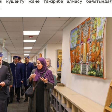
ні күшейту және тәжірибе алмасу бағытындағ
.