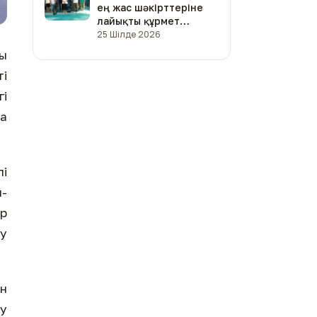
ең жас шәкірттеріне
лайықты құрмет
көрсетілді (фото)
25 Шілде 2026
ы
і
і
за
лі
й-
р
у
ын
у