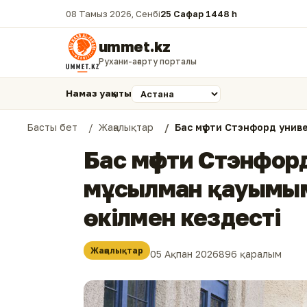
08 Тамыз 2026, Сенбі
25 Сафар 1448 һ.
ummet.kz
Рухани-ағарту порталы
Намаз уақыты
Басты бет
Жаңалықтар
Бас мүфти Стэнфорд унив
Бас мүфти Стэнфорд
мұсылман қауымы
өкілмен кездесті
Жаңалықтар
05 Ақпан 2026
896 қаралым