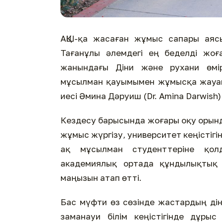
АҚШ-қа жасаған жұмыс сапары аяс
Тағанұлы әлемдегі ең беделді жоғ
жанындағы Діни және рухани өмір
мұсылман қауымымен жұмысқа жауапт
иесі Әмина Дәруиш (Dr. Amina Darwish
Кездесу барысында жоғары оқу орынд
жұмыс жүргізу, университет кеңістігін
ақ мұсылман студенттеріне қол
академиялық ортада құндылықтық
маңызын атап өтті.
Бас мүфти өз сөзінде жастардың ді
заманауи білім кеңістігінде дұры