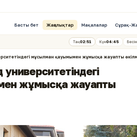
Басты бет
Жаңалықтар
Мақалалар
Сұрақ-Ж
02:51
04:45
Таң
Күн
Бесін
ерситетіндегі мұсылман қауымымен жұмысқа жауапты өкілм
 университетіндегі
мен жұмысқа жауапты