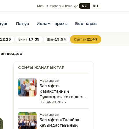
Select your language
KZ
RU
Мешіт туралы
Неке қию
ауап
Пәтуа
Ислам тарихы
Бес парыз
12:25
17:35
19:54
21:47
Екінті
Шам
Құптан
ен кездесті
СОҢҒЫ ЖАҢАЛЫҚТАР
Жаңалықтар
Бас мүфти
Қазақстанның
Түркиядағы төтенше
және өкілетті
05 Тамыз 2026
елшісімен кездесті
Жаңалықтар
Бас мүфти «Талаба»
қауымдастығының