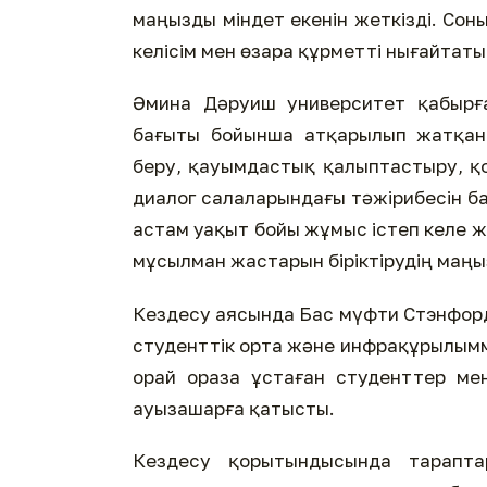
маңызды міндет екенін жеткізді. Сон
келісім мен өзара құрметті нығайтаты
Әмина Дәруиш университет қабырғ
бағыты бойынша атқарылып жатқан 
беру, қауымдастық қалыптастыру, 
диалог салаларындағы тәжірибесін 
астам уақыт бойы жұмыс істеп келе 
мұсылман жастарын біріктірудің маңы
Кездесу аясында Бас мүфти Стэнфорд
студенттік орта және инфрақұрылымм
орай ораза ұстаған студенттер ме
ауызашарға қатысты.
Кездесу қорытындысында тарапта