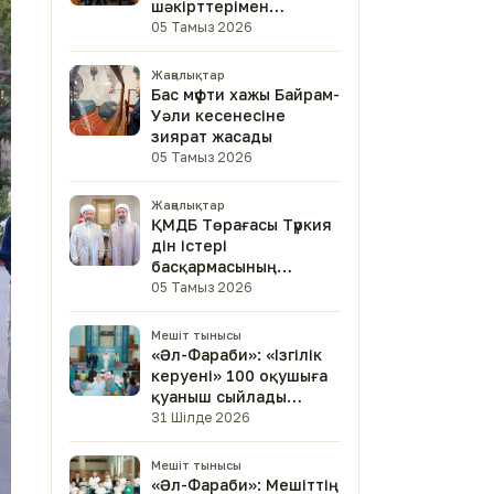
шәкірттерімен
кездесті
05 Тамыз 2026
Жаңалықтар
Бас мүфти хажы Байрам-
Уәли кесенесіне
зиярат жасады
05 Тамыз 2026
Жаңалықтар
ҚМДБ Төрағасы Түркия
дін істері
басқармасының
төрағасымен кездесті
05 Тамыз 2026
Мешіт тынысы
«Әл-Фараби»: «Ізгілік
керуені» 100 оқушыға
қуаныш сыйлады
(фото)
31 Шілде 2026
Мешіт тынысы
«Әл-Фараби»: Мешіттің