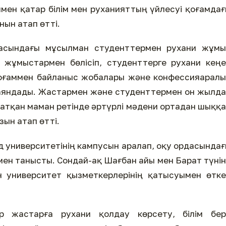
ымен қатар білім мен руханияттың үйлесуі қоғамда
нын атап өтті.
асындағы мұсылман студенттермен рухани жұмы
жұмыстармен бөлісіп, студенттерге рухани кеңе
қоғаммен байланыс жобалары және конфессияарал
баяндады. Жастармен және студенттермен он жылд
жатқан маман ретінде әртүрлі мәдени ортадан шыққ
зын атап өтті.
 университетінің кампусын аралап, оқу ордасында
ен танысты. Сондай-ақ Шағбан айы мен Барат түні
н университет қызметкерлерінің қатысуымен өтк
р жастарға рухани қолдау көрсету, білім бер