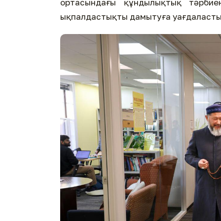
ортасындағы құндылықтық тәрбие
ықпалдастықты дамытуға уағдаласты