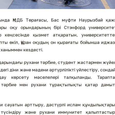
ында ҚМДБ Төрағасы, Бас мүфти Наурызбай қаж
ары оқу орындарының бірі Стэнфорд университет
 кеңсесінде қызмет атқаратын, университеттег
ы өкіл, Құран оқудың он қырағаты бойынша иджа
) ханыммен кездесті.
арындағы рухани тәрбие, студент жастармен жүйе
дегі діни және мәдени әртүрлілікті үйлестіру, сонда
дау көрсету мәселелері талқыланды. Тарапта
 тәрбие мен рухани тұрақтылықты қатар дамыт
ни сауатын арттыру, дәстүрлі ислам құндылықтар
с түсіндіру және рухани иммунитет қалыптастыр