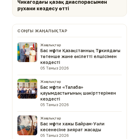
Чикагодағы қазақ диаспорасымен
рухани кездесу өтті
СОҢҒЫ ЖАҢАЛЫҚТАР
Жаңалықтар
Бас мүфти Қазақстанның Түркиядағы
төтенше және өкілетті елшісімен
кездесті
05 Тамыз 2026
Жаңалықтар
Бас мүфти «Талаба»
қауымдастығының шәкірттерімен
кездесті
05 Тамыз 2026
Жаңалықтар
Бас мүфти хажы Байрам-Уәли
кесенесіне зиярат жасады
05 Тамыз 2026