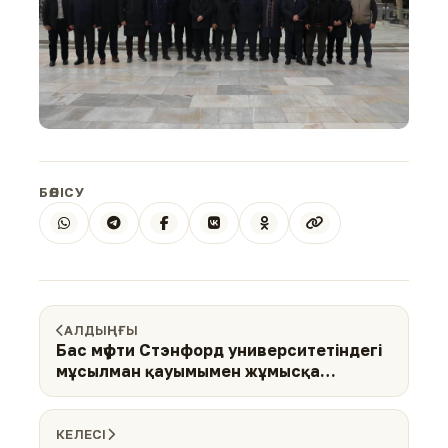
БӨЛІСУ
АЛДЫҢҒЫ
Бас мүфти Стэнфорд университетіндегі
мұсылман қауымымен жұмысқа
жауапты өкілмен кездесті
КЕЛЕСІ