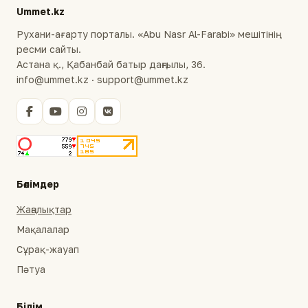
Ummet.kz
Рухани-ағарту порталы. «Abu Nasr Al-Farabi» мешітінің
ресми сайты.
Астана қ., Қабанбай батыр даңғылы, 36.
info@ummet.kz · support@ummet.kz
Бөлімдер
Жаңалықтар
Мақалалар
Сұрақ-жауап
Пәтуа
Білім