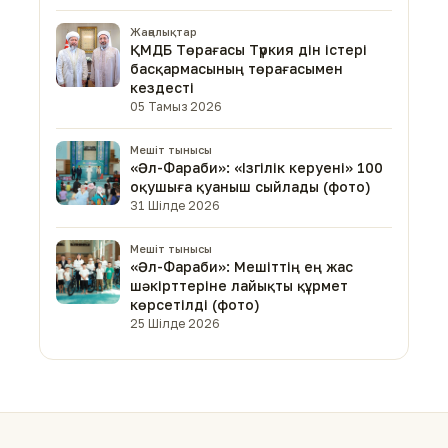
Жаңалықтар
ҚМДБ Төрағасы Түркия дін істері
басқармасының төрағасымен
кездесті
05 Тамыз 2026
Мешіт тынысы
«Әл-Фараби»: «Ізгілік керуені» 100
оқушыға қуаныш сыйлады (фото)
31 Шілде 2026
Мешіт тынысы
«Әл-Фараби»: Мешіттің ең жас
шәкірттеріне лайықты құрмет
көрсетілді (фото)
25 Шілде 2026