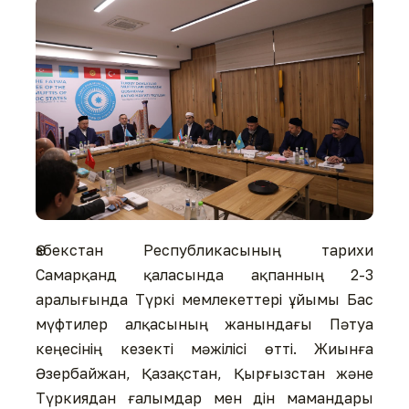
Өзбекстан Республикасының тарихи
Самарқанд қаласында ақпанның 2-3
аралығында Түркі мемлекеттері ұйымы Бас
мүфтилер алқасының жанындағы Пәтуа
кеңесінің кезекті мәжілісі өтті. Жиынға
Әзербайжан, Қазақстан, Қырғызстан және
Түркиядан ғалымдар мен дін мамандары