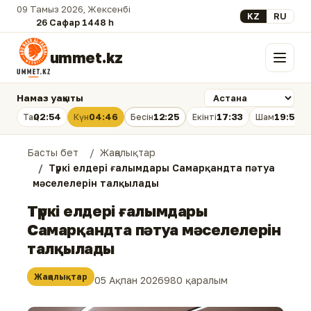
09 Тамыз 2026, Жексенбі
Select your lan
KZ
RU
26 Сафар 1448 һ.
ummet.kz
Мәзір
Намаз уақыты
02:54
04:46
12:25
17:33
19:53
Таң
Күн
Бесін
Екінті
Шам
Басты бет
Жаңалықтар
Түркі елдері ғалымдары Самарқандта пәтуа
мәселелерін талқылады
Түркі елдері ғалымдары
Самарқандта пәтуа мәселелерін
талқылады
Жаңалықтар
05 Ақпан 2026
980 қаралым