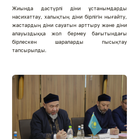
Жиында дәстүрлі діни ұстанымдарды
насихаттау, халықтың діни бірлігін нығайту,
жастардың діни сауатын арттыру және діни
алауыздыққа жол бермеу бағытындағы
бірлескен шараларды пысықтау
тапсырылды.