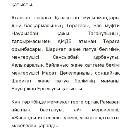
қатысты.
Аталған шараға Қазақстан мұсылмандары
діни басқармасының Төрағасы, Бас мүфти
Наурызбай қажы Тағанұлының
тапсырмасымен ҚМДБ атынан Төраға
орынбасары, Шариғат және пәтуа бөлімінің
меңгерушісі Сансызбай Құрбанұлы,
Халықаралық байланыс және хаттама бөлімі
меңгерушісі Марат Дәлелханұлы, сондай-ақ
Шариғат және пәтуа бөлімінің маманы
Бауыржан Ергешұлы қатысты.
Күн тәртібінде мемлекеттерге ортақ Рамазан
айының басталуы, айт мерекелері,
«Жасанды интеллект үкімі», ұшырға қатысты
мәселелер қаралды.