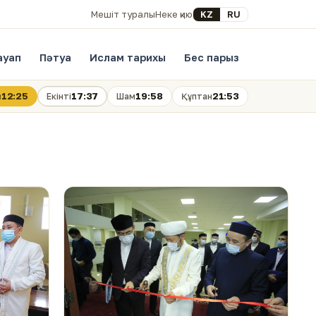
Select your language
KZ
RU
Мешіт туралы
Неке қию
ауап
Пәтуа
Ислам тарихы
Бес парыз
12:25
17:37
19:58
21:53
н
Екінті
Шам
Құптан