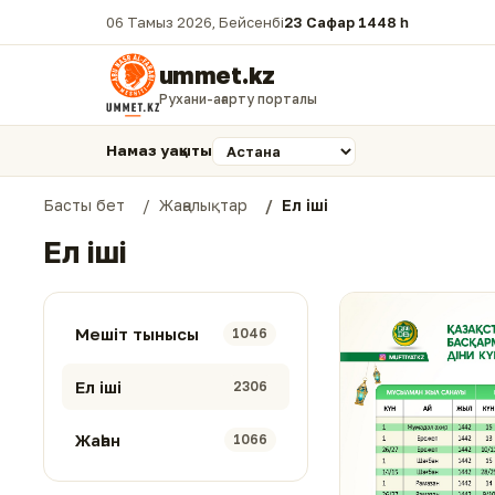
06 Тамыз 2026, Бейсенбі
23 Сафар 1448 һ.
ummet.kz
Рухани-ағарту порталы
Намаз уақыты
Басты бет
Жаңалықтар
Ел іші
Ел іші
Мешіт тынысы
1046
Ел іші
2306
Жаһан
1066