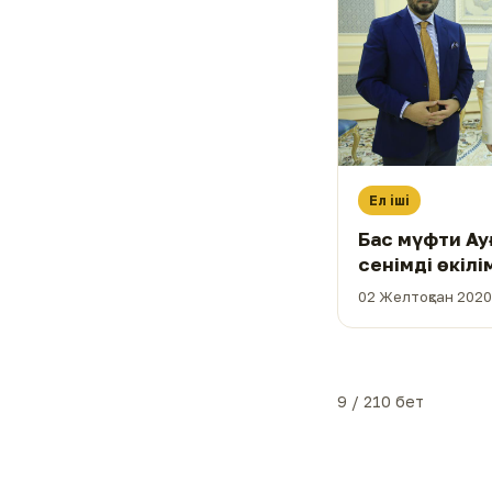
Ел іші
Бас мүфти Ауғ
сенімді өкіл
(ФОТО)
02 Желтоқсан 2020
9 / 210 бет