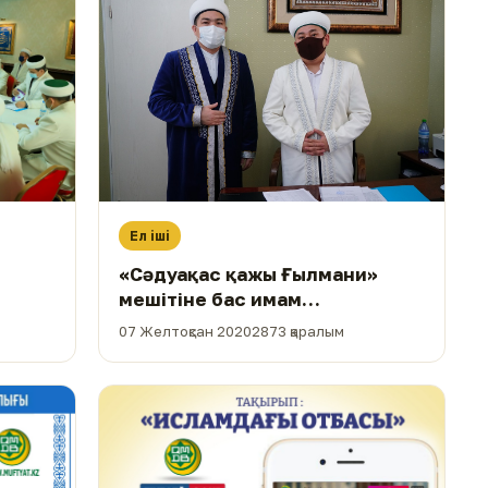
Ел іші
«Сәдуақас қажы Ғылмани»
мешітіне бас имам
тағайындалды (ФОТО)
07 Желтоқсан 2020
2873 қаралым