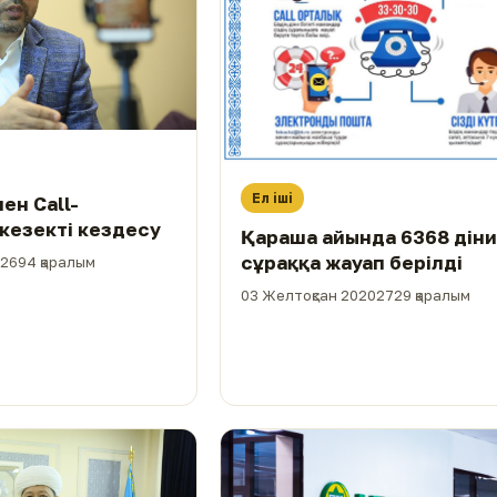
Ел іші
н Call-
орталықтағы кезекті кездесу
Қараша айында 6368 дін
сұраққа жауап берілді
2694 қаралым
03 Желтоқсан 2020
2729 қаралым