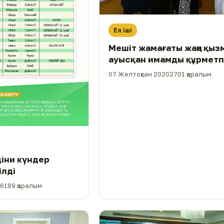
Ел іші
Мешіт жамағаты жаңа қыз
ауысқан имамды құрмет
шығарып салды (ФОТО)
07 Желтоқсан 2020
2701 қаралым
діни күндер
ілді
6189 қаралым