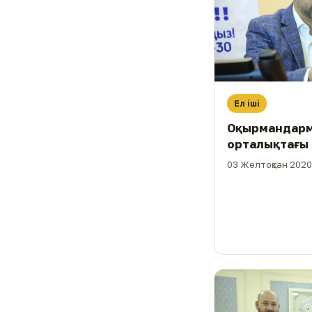
Ел іші
Оқырмандарме
03 Желтоқсан 2020