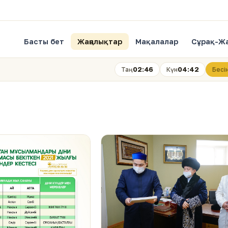
Басты бет
Жаңалықтар
Мақалалар
Сұрақ-Ж
02:46
04:42
Таң
Күн
Бесі