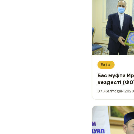
Ел іші
Бас мүфти Ир
кездесті (ФО
07 Желтоқсан 2020