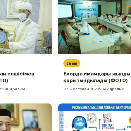
Ел іші
ан елшісімен
Елорда имамдары жылды
ТО)
қорытындылады (ФОТО)
2596 қаралым
07 Желтоқсан 2020
2842 қаралым