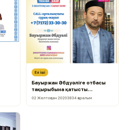
и
Ел іші
Бауыржан Әбдуәліге отбасы
тақырыбына қатысты
сауалдарыңызды қоя
02 Желтоқсан 2020
3834 қаралым
аласыздар