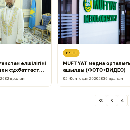
Ел іші
анстан елшілігінің
MUFTYAT медиа орталығ
імен сұхбаттасты
ашылды (ФОТО+ВИДЕО)
2682 қаралым
02 Желтоқсан 2020
2836 қаралым
4