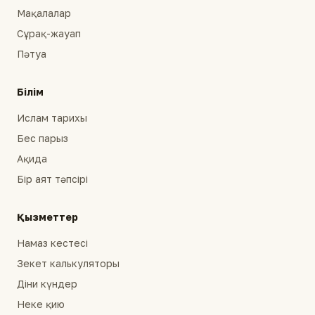
Мақалалар
Сұрақ-жауап
Пәтуа
Білім
Ислам тарихы
Бес парыз
Ақида
Бір аят тәпсірі
Қызметтер
Намаз кестесі
Зекет калькуляторы
Діни күндер
Неке қию