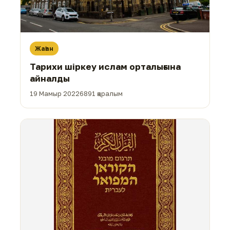
Жаһан
Тарихи шіркеу ислам орталығына
айналды
19 Мамыр 2022
6891 қаралым