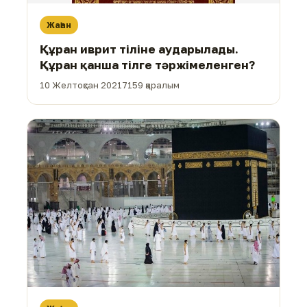
Жаһан
Құран иврит тіліне аударылады.
Құран қанша тілге тәржімеленген?
10 Желтоқсан 2021
7159 қаралым