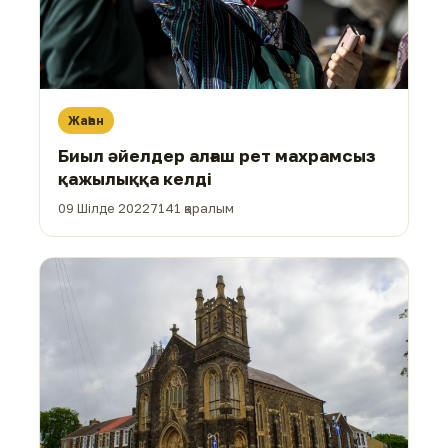
Жаһан
Биыл әйелдер алғаш рет махрамсыз
қажылыққа келді
09 Шілде 2022
7141 қаралым