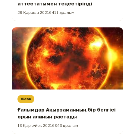
аттестатымен теңестірілді
29 Қараша 2021
6411 қаралым
Жаһан
Ғалымдар Ақырзаманның бір белгісі
орын алғанын растады
13 Қыркүйек 2021
6343 қаралым