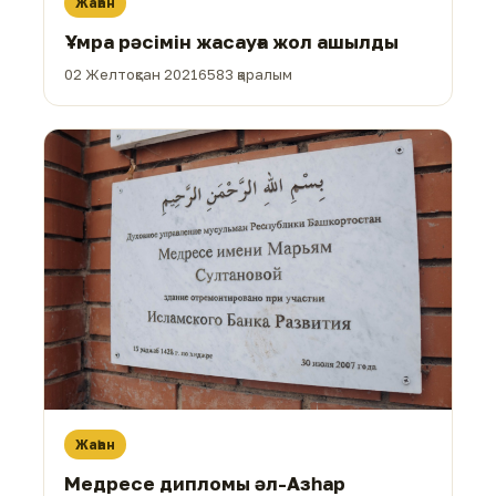
Жаһан
Ұмра рәсімін жасауға жол ашылды
02 Желтоқсан 2021
6583 қаралым
Жаһан
Медресе дипломы әл-Азһар