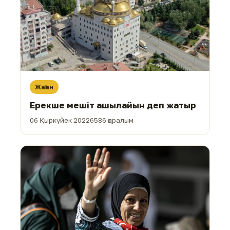
Жаһан
Ерекше мешіт ашылайын деп жатыр
06 Қыркүйек 2022
6586 қаралым