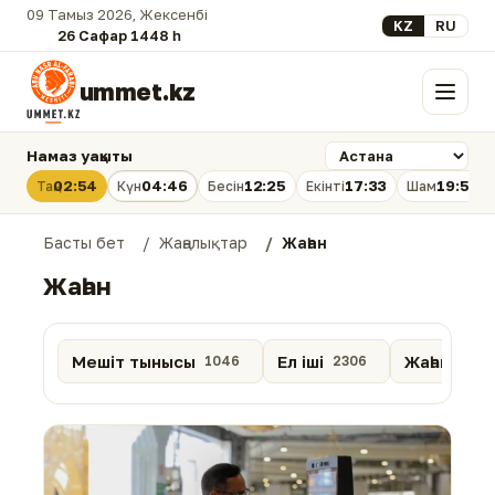
09 Тамыз 2026, Жексенбі
Select your lan
KZ
RU
26 Сафар 1448 һ.
ummet.kz
Мәзір
Намаз уақыты
02:54
04:46
12:25
17:33
19:53
Таң
Күн
Бесін
Екінті
Шам
Басты бет
Жаңалықтар
Жаһан
Жаһан
Мешіт тынысы
Ел іші
Жаһан
1046
2306
1066