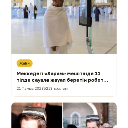
Жаһан
Меккедегі «Харам» мешітінде 11
тілде сауалға жауап беретін робот
пайда болды
21 Тамыз 2023
5213 қаралым