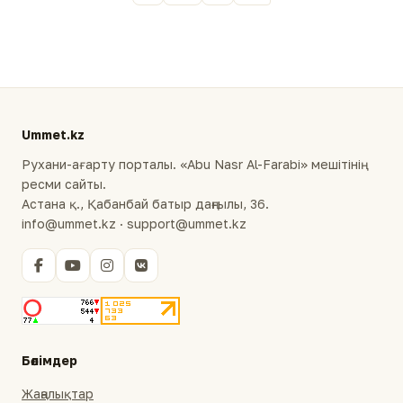
Ummet.kz
Рухани-ағарту порталы. «Abu Nasr Al-Farabi» мешітінің
ресми сайты.
Астана қ., Қабанбай батыр даңғылы, 36.
info@ummet.kz · support@ummet.kz
Бөлімдер
Жаңалықтар