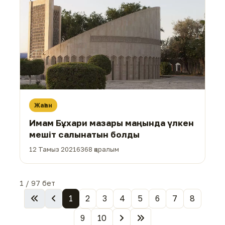
Жаһан
Имам Бұхари мазары маңында үлкен
мешіт салынатын болды
12 Тамыз 2021
6368 қаралым
1 / 97 бет
1
2
3
4
5
6
7
8
9
10