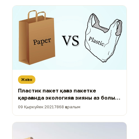
Жаһан
Пластик пакет қағаз пакетке
қарағанда экологияға зияны аз болып
шықты
09 Қыркүйек 2021
7868 қаралым