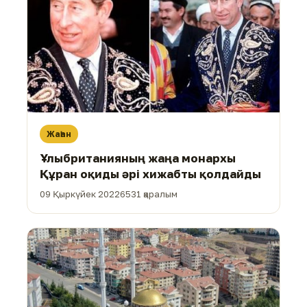
Жаһан
Ұлыбританияның жаңа монархы
Құран оқиды әрі хижабты қолдайды
09 Қыркүйек 2022
6531 қаралым