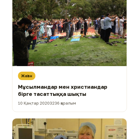
Жаһан
Мұсылмандар мен христиандар
бірге тасаттыққа шықты
10 Қаңтар 2020
3236 қаралым