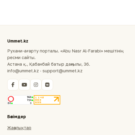
Ummet.kz
Рухани-ағарту порталы. «Abu Nasr Al-Farabi» мешітінің
ресми сайты.
Астана қ., Қабанбай батыр даңғылы, 36.
info@ummet.kz · support@ummet.kz
Бөлімдер
Жаңалықтар