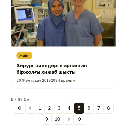
Жаһан
Хирург әйелдерге арналған
біржолғы хижаб шықты
26 Желтоқсан 2019
2984 қаралым
5 / 97 бет
1
2
3
4
5
6
7
8
9
10