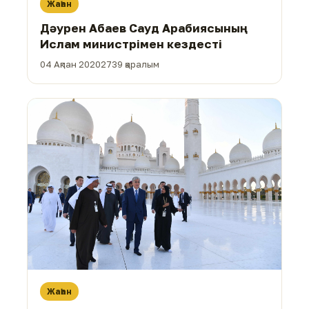
Жаһан
Дәурен Абаев Сауд Арабиясының
Ислам министрімен кездесті
04 Ақпан 2020
2739 қаралым
Жаһан