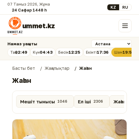
07 Тамыз 2026, Жұма
Select your lan
KZ
RU
24 Сафар 1448 һ.
ummet.kz
Мәзір
Намаз уақыты
02:49
04:43
12:25
17:36
19:56
Таң
Күн
Бесін
Екінті
Шам
Басты бет
Жаңалықтар
Жаһан
Жаһан
Мешіт тынысы
Ел іші
Жаһан
1046
2306
1066