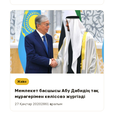
Жаһан
Мемлекет басшысы Абу Дабидің тақ
мұрагерімен келіссөз жүргізді
27 Қаңтар 2020
2861 қаралым