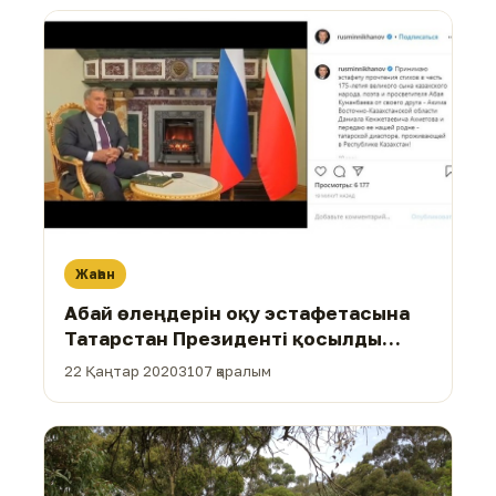
Жаһан
Абай өлеңдерін оқу эстафетасына
Татарстан Президенті қосылды
(ВИДЕО)
22 Қаңтар 2020
3107 қаралым