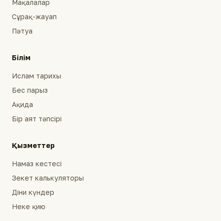
Мақалалар
Сұрақ-жауап
Пәтуа
Білім
Ислам тарихы
Бес парыз
Ақида
Бір аят тәпсірі
Қызметтер
Намаз кестесі
Зекет калькуляторы
Діни күндер
Неке қию