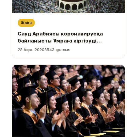
Жаһан
Сауд Арабиясы коронавирусқа
байланысты Ұмраға кіргізуді
уақытша тоқтатты
28 Ақпан 2020
3543 қаралым