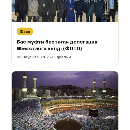
Жаһан
Бас мүфти бастаған делегация
Өзбекстанға келді (ФОТО)
02 Наурыз 2020
2576 қаралым