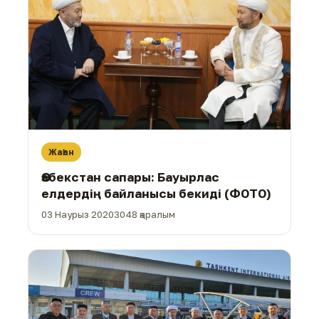
Жаһан
Өзбекстан сапары: Бауырлас
елдердің байланысы бекиді (ФОТО)
03 Наурыз 2020
3048 қаралым