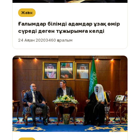
Жаһан
Ғалымдар білімді адамдар ұзақ өмір
сүреді деген тұжырымға келді
24 Ақпан 2020
3460 қаралым