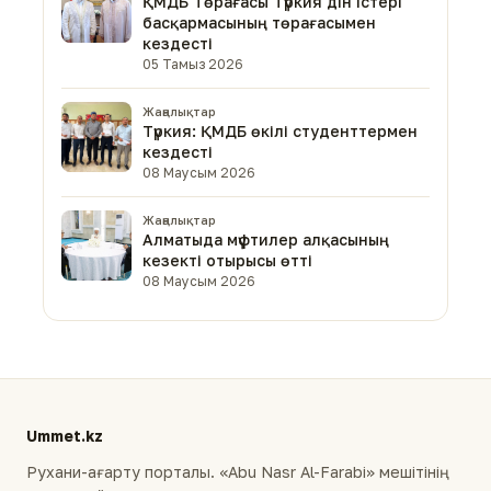
ҚМДБ Төрағасы Түркия дін істері
басқармасының төрағасымен
кездесті
05 Тамыз 2026
Жаңалықтар
Түркия: ҚМДБ өкілі студенттермен
кездесті
08 Маусым 2026
Жаңалықтар
Алматыда мүфтилер алқасының
кезекті отырысы өтті
08 Маусым 2026
Ummet.kz
Рухани-ағарту порталы. «Abu Nasr Al-Farabi» мешітінің