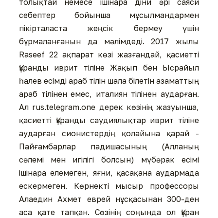
толықтай немесе ішінара діни әрі саяси
себептер бойынша мұсылмандармен
пікірталаста жеңсік бермеу үшін
бұрмаланғанын да мәлімдеді. 2017 жылы
Raseef 22 ақпарат көзі жазғандай, қасиетті
Құранды иврит тіліне Жақып бен Ысрайыл
һалев есімді араб тілін шала білетін азаматтың
араб тілінен емес, италиян тілінен аударған.
Ал rus.telegram.one дерек көзінің жазуынша,
қасиетті Құранды саудиялықтар иврит тіліне
аударған сионистердің қолайына қарай -
Пайғамбарлар падишасының (Алланың
сәлемі мен игілігі болсын) мүбәрак есімі
ішінара елемеген, яғни, қасақана аудармада
ескермеген. Көрнекті мысыр профессоры
Алаедин Ахмет еврей нұсқасынан 300-ден
аса қате тапқан. Сөзінің соңында ол Құран