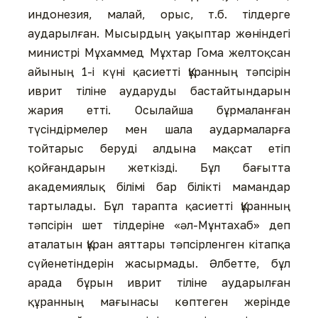
индонезия, малай, орыс, т.б. тілдерге
аударылған. Мысырдың уақыптар жөніндегі
министрі Мұхаммед Мұхтар Гома желтоқсан
айының 1-і күні қасиетті Құранның тәпсірін
иврит тіліне аударуды бастайтындарын
жария етті. Осылайша бұрмаланған
түсіндірмелер мен шала аудармаларға
тойтарыс беруді алдына мақсат етіп
қойғандарын жеткізді. Бұл бағытта
академиялық білімі бар білікті мамандар
тартылады. Бұл тарапта қасиетті Құранның
тәпсірін шет тілдеріне «әл-Мұнтахаб» деп
аталатын Құран аяттары тәпсірленген кітапқа
сүйенетіндерін жасырмады. Әлбетте, бұл
арада бұрын иврит тіліне аударылған
құранның мағынасы көптеген жерінде