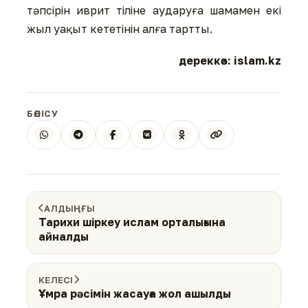
тәпсірін иврит тіліне аударуға шамамен екі
жыл уақыт кететінін алға тартты.
дереккөз: islam.kz
БӨЛІСУ
АЛДЫҢҒЫ
Тарихи шіркеу ислам орталығына
айналды
КЕЛЕСІ
Ұмра рәсімін жасауға жол ашылды