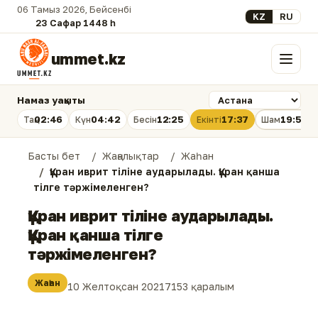
06 Тамыз 2026, Бейсенбі
Select your lan
KZ
RU
23 Сафар 1448 һ.
ummet.kz
Мәзір
Намаз уақыты
02:46
04:42
12:25
17:37
19:58
Таң
Күн
Бесін
Екінті
Шам
Басты бет
Жаңалықтар
Жаһан
Құран иврит тіліне аударылады. Құран қанша
тілге тәржімеленген?
Құран иврит тіліне аударылады.
Құран қанша тілге
тәржімеленген?
Жаһан
10 Желтоқсан 2021
7153 қаралым