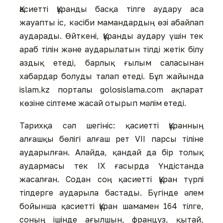
Қасиетті Құранды басқа тілге аудару аса
жауапты іс, кәсіби мамандардың өзі абайлап
аударады. Өйткені, Құранды аудару үшін тек
араб тілін және аударылатын тілді жетік білу
аздық етеді, барлық ғылым саласынан
хабардар болуды талап етеді. Бұл жайында
islam.kz порталы golosislama.com ақпарат
көзіне сілтеме жасай отырып мәлім етеді.
Тарихқа сәл шегініс: қасиетті Құранның
алғашқы бөлігі алғаш рет VII парсы тіліне
аударылған. Алайда, қандай да бір толық
аудармасы тек IX ғасырда Үндістанда
жасалған. Содан соң қасиетті Құран түрлі
тілдерге аударыла бастады. Бүгінде әлем
бойынша қасиетті Құран шамамен 164 тілге,
соның ішінде ағылшын, француз, қытай,