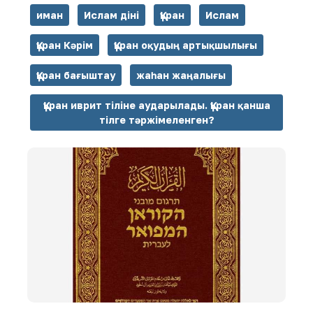
иман
Ислам діні
Құран
Ислам
Құран Кәрім
Құран оқудың артықшылығы
Құран бағыштау
жаһан жаңалығы
Құран иврит тіліне аударылады. Құран қанша
тілге тәржімеленген?