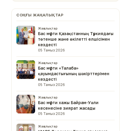
СОҢҒЫ ЖАҢАЛЫҚТАР
Жаңалықтар
Бас мүфти Қазақстанның Түркиядағы
төтенше және өкілетті елшісімен
кездесті
05 Тамыз 2026
Жаңалықтар
Бас мүфти «Талаба»
қауымдастығының шәкірттерімен
кездесті
05 Тамыз 2026
Жаңалықтар
Бас мүфти хажы Байрам-Уәли
кесенесіне зиярат жасады
05 Тамыз 2026
Жаңалықтар