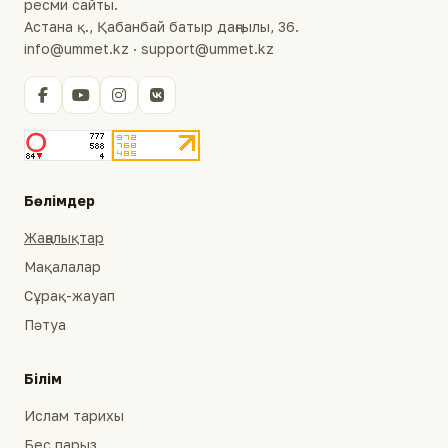
ресми сайты.
Астана қ., Қабанбай батыр даңғылы, 36.
info@ummet.kz · support@ummet.kz
Бөлімдер
Жаңалықтар
Мақалалар
Сұрақ-жауап
Пәтуа
Білім
Ислам тарихы
Бес парыз