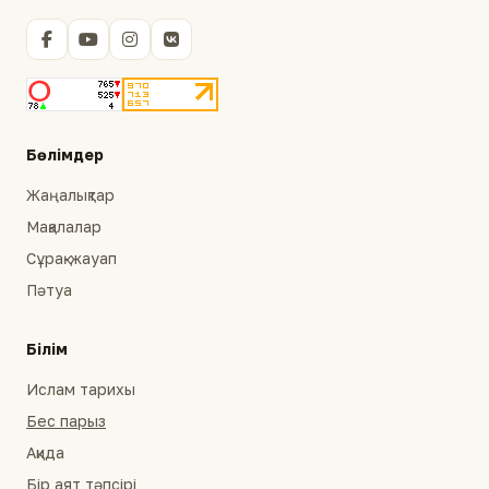
Бөлімдер
Жаңалықтар
Мақалалар
Сұрақ-жауап
Пәтуа
Білім
Ислам тарихы
Бес парыз
Ақида
Бір аят тәпсірі