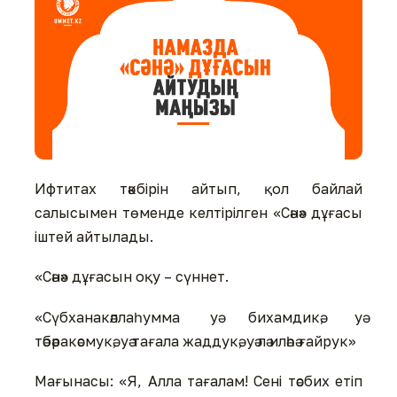
Ифтитах тәкбірін айтып, қол байлай
салысымен төменде келтірілген «Сәнә» дұғасы
іштей айтылады.
«Сәнә» дұғасын оқу – сүннет.
«Сүбханакәллаһумма уә бихамдикә, уә
тәбәракәсмукә, уә тағала жаддукә, уә лә иләһә ғайрук»
Мағынасы: «Я, Алла тағалам! Сені тәсбих етіп