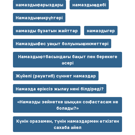
намаздың парыздары
намаздың әдебі
Намаздың мәкрүһтері
намазды бұзатын жайттар
намаздыгер
Намаздың бес уақыт болуының хикметтері
Намаздың отбасындағы бақыт пен берекеге
әсері
Жүйелі (рауатиб) сүннет намаздар
Намазда еріксіз жылау нені білдіреді?
«Намазды зейнетке шыққан соң бастасам не
болады?»
Күнін оразамен, түнін намаздармен өткізген
сахаба әйел