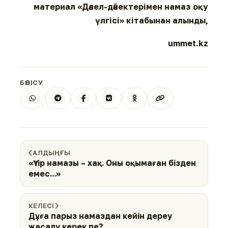
материал «Дәлел-дәйектерімен намаз оқу
үлгісі» кітабынан алынды,
ummet.kz
БӨЛІСУ
АЛДЫҢҒЫ
«Үтір намазы – хақ. Оны оқымаған бізден
емес...»
КЕЛЕСІ
Дұға парыз намаздан кейін дереу
жасалу керек пе?