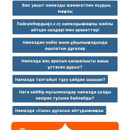
Бес уақыт намазды жамағатпен оқудың
маңызы
Пайғамбардың (с.ғ.с) намаздың маңызы жайлы
айтқан сөздері мен әрекеттері
Намаздан кейін және ұйқының алдында
оқылатын дұғалар
Намазда аяқ арасын қаншалықты ашық
ұстаған дұрыс?
Намазда талтайып тұру қайдан шыққан?
Неге кейбір мұсылмандар намазда қолды
көкірек тұсына байлайды?
Намазда «Сәнә» дұғасын айтудың маңызы