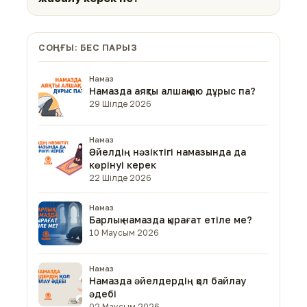
СОҢҒЫ: БЕС ПАРЫЗ
Намаз
Намазда аяқты алшақ қою дұрыс па?
29 Шілде 2026
Намаз
Әйелдің нәзіктігі намазында да
көрінуі керек
22 Шілде 2026
Намаз
Барлық намазда қырағат етіле ме?
10 Маусым 2026
Намаз
Намазда әйелдердің қол байлау
әдебі
02 Маусым 2026