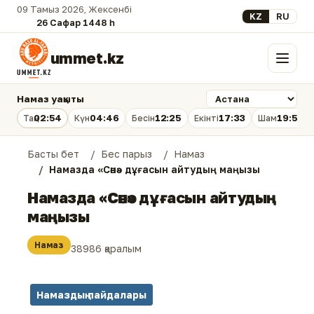
09 Тамыз 2026, Жексенбі
Select your lan
KZ
RU
26 Сафар 1448 һ.
ummet.kz
Мәзір
Намаз уақыты
02:54
04:46
12:25
17:33
19:53
Таң
Күн
Бесін
Екінті
Шам
Басты бет
Бес парыз
Намаз
Намазда «Сәнә» дұғасын айтудың маңызы
Намазда «Сәнә» дұғасын айтудың
маңызы
Намаз
38986 қаралым
Намаздың пайдалары