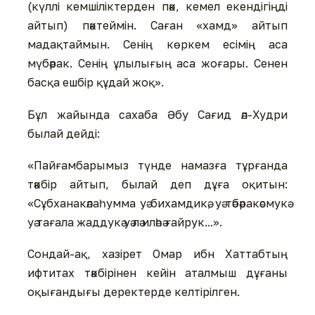
(күллі кемшіліктерден пәк, кемел екендігіңді
айтып) пәктеймін. Саған «хамд» айтып
мадақтаймын. Сенің көркем есімің аса
мүбәрак. Сенің ұлылығың аса жоғары. Сенен
басқа ешбір құдай жоқ».
Бұл жайында сахаба Әбу Сағид әл-Худри
былай дейді:
«Пайғамбарымыз түнде намазға тұрғанда
тәкбір айтып, былай деп дұға оқитын:
«Сұбханакәлаһумма уә бихамдикә, уә тәбәракәсмукә
уә тағала жаддукә уә лә иләһә ғайрук...».
Сондай-ақ, хазірет Омар ибн Хаттабтың
ифтитах тәкбірінен кейін аталмыш дұғаны
оқығандығы деректерде келтірілген.