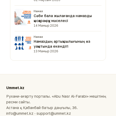
Намаз
Сәби бала жылағанда намазды
қысқарақ оқу мәселесі
14 Мамыр 2026
Намаз
Намаздың артықшылығының өз
уақытында екендігі
13 Мамыр 2026
Ummet.kz
Рухани-ағарту порталы. «Abu Nasr Al-Farabi» мешітінің
ресми сайты.
Астана қ., Қабанбай батыр даңғылы, 36.
info@ummet.kz · support@ummet.kz