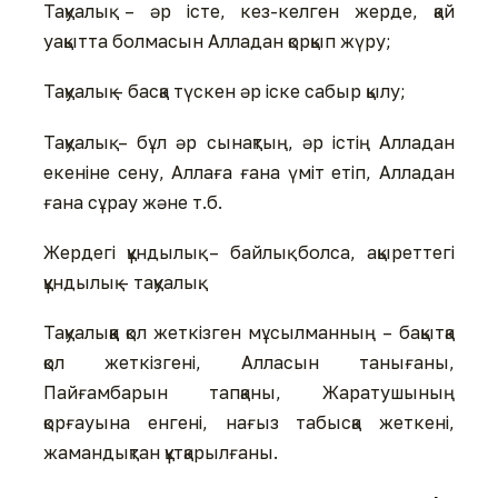
Тақуалық – әр істе, кез-келген жерде, қай
уақытта болмасын Алладан қорқып жүру;
Тақуалық – басқа түскен әр іске сабыр қылу;
Тақуалық – бұл әр сынақтың, әр істің Алладан
екеніне сену, Аллаға ғана үміт етіп, Алладан
ғана сұрау және т.б.
Жердегі құндылық – байлық болса, ақыреттегі
құндылық – тақуалық.
Тақуалыққа қол жеткізген мұсылманның – бақытқа
қол жеткізгені, Алласын танығаны,
Пайғамбарын тапқаны, Жаратушының
қорғауына енгені, нағыз табысқа жеткені,
жамандықтан құтқарылғаны.