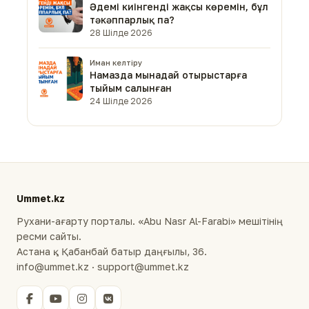
Әдемі киінгенді жақсы көремін, бұл
тәкәппарлық па?
28 Шілде 2026
Иман келтіру
Намазда мынадай отырыстарға
тыйым салынған
24 Шілде 2026
Ummet.kz
Рухани-ағарту порталы. «Abu Nasr Al-Farabi» мешітінің
ресми сайты.
Астана қ., Қабанбай батыр даңғылы, 36.
info@ummet.kz · support@ummet.kz