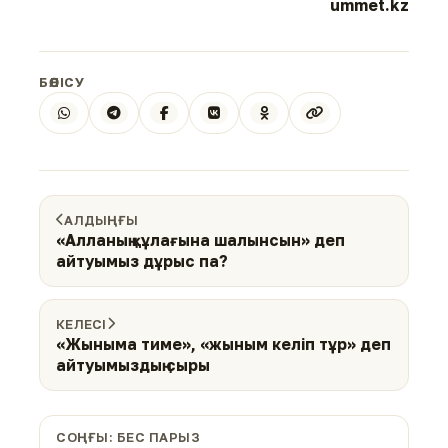
ummet.kz
БӨЛІСУ
АЛДЫҢҒЫ
«Алланың құлағына шалынсын» деп
айтуымыз дұрыс па?
КЕЛЕСІ
«Жыныма тиме», «жыным келіп тұр» деп
айтуымыздың сыры
СОҢҒЫ: БЕС ПАРЫЗ