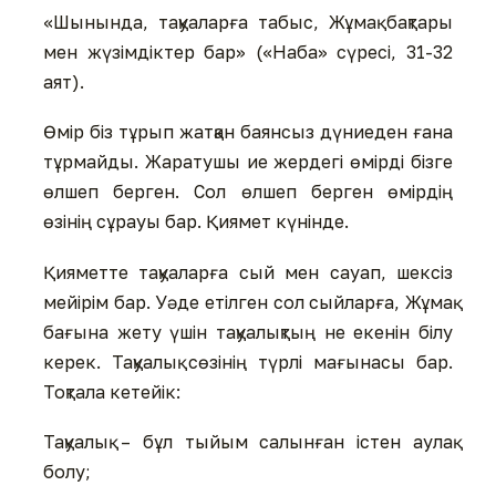
«Шынында, тақуаларға табыс, Жұмақ бақтары
мен жүзімдіктер бар» («Наба» сүресі, 31-32
аят).
Өмір біз тұрып жатқан баянсыз дүниеден ғана
тұрмайды. Жаратушы ие жердегі өмірді бізге
өлшеп берген. Сол өлшеп берген өмірдің
өзінің сұрауы бар. Қиямет күнінде.
Қияметте тақуаларға сый мен сауап, шексіз
мейірім бар. Уәде етілген сол сыйларға, Жұмақ
бағына жету үшін тақуалықтың не екенін білу
керек. Тақуалық сөзінің түрлі мағынасы бар.
Тоқтала кетейік:
Тақуалық – бұл тыйым салынған істен аулақ
болу;