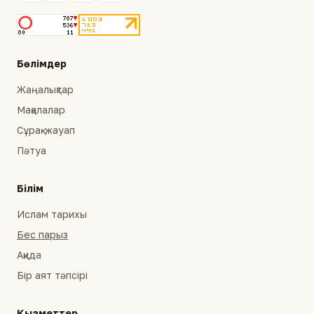
Бөлімдер
Жаңалықтар
Мақалалар
Сұрақ-жауап
Пәтуа
Білім
Ислам тарихы
Бес парыз
Ақида
Бір аят тәпсірі
Қызметтер