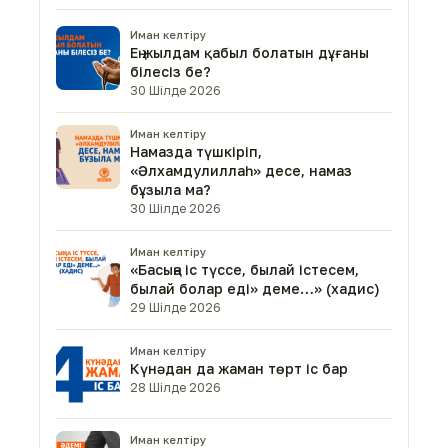
Иман келтіру
Ең жылдам қабыл болатын дұғаны
білесіз бе?
30 Шілде 2026
Иман келтіру
Намазда түшкіріп,
«Әлхамдулиллаһ» десе, намаз
бұзыла ма?
30 Шілде 2026
Иман келтіру
«Басыңа іс түссе, былай істесем,
былай болар еді» деме…» (хадис)
29 Шілде 2026
Иман келтіру
Күнәдан да жаман төрт іс бар
28 Шілде 2026
Иман келтіру