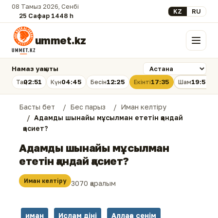
08 Тамыз 2026, Сенбі
Select your lan
KZ
RU
25 Сафар 1448 һ.
ummet.kz
Мәзір
Намаз уақыты
02:51
04:45
12:25
17:35
19:54
Таң
Күн
Бесін
Екінті
Шам
Басты бет
Бес парыз
Иман келтіру
Адамды шынайы мұсылман ететін қандай
қасиет?
Адамды шынайы мұсылман
ететін қандай қасиет?
Иман келтіру
3070 қаралым
иман
Ислам діні
Аллаға сенім