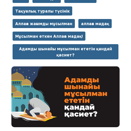
Тақуалық туралы түсінік
Аллаға жағымды мұсылман
аллаға мадақ
Мұсылман еткен Аллаға мадақ!
Адамды шынайы мұсылман ететін қандай
қасиет?