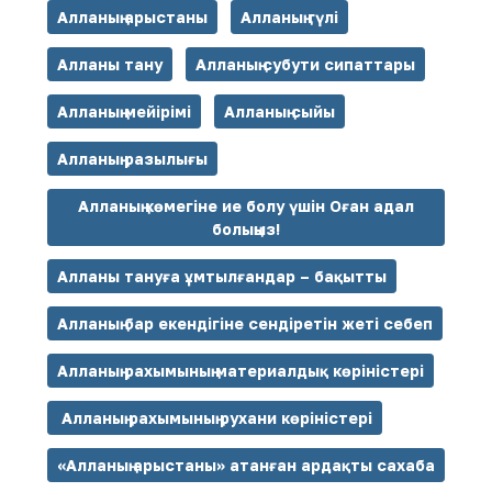
Алланың арыстаны
Алланың гүлі
Алланы тану
Алланың субути сипаттары
Алланың мейірімі
Алланың сыйы
Алланың разылығы
Алланың көмегіне ие болу үшін Оған адал
болыңыз!
Алланы тануға ұмтылғандар – бақытты
Алланың бар екендігіне сендіретін жеті себеп
Алланың рахымының материалдық көріністері
Алланың рахымының рухани көріністері
«Алланың арыстаны» атанған ардақты сахаба