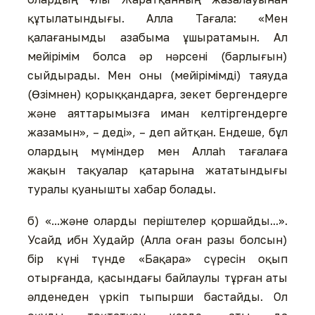
құтылатындығы. Алла Тағала: «Мен
қалағанымды азабыма ұшыратамын. Ал
мейірімім болса әр нәрсені (барлығын)
сыйдырады. Мен оны (мейірімімді) таяуда
(Өзімнен) қорыққандарға, зекет бергендерге
және аяттарымызға иман келтіргендерге
жазамын», – деді», – деп айтқан. Ендеше, бұл
олардың мүміндер мен Аллаһ тағалаға
жақын тақуалар қатарына жататындығы
туралы қуанышты хабар болады.
б) «...және оларды періштелер қоршайды...».
Усайд ибн Худайр (Алла оған разы болсын)
бір күні түнде «Бақара» сүресін оқып
отырғанда, қасындағы байлаулы тұрған аты
әлденеден үркіп тыпырши бастайды. Ол