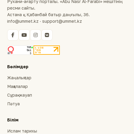
Рухани-ағарту порталы. «Abu Nasr Al-Farabi» мешітінің
ресми сайты.
Астана қ., Қабанбай батыр даңғылы, 36.
info@ummet.kz · support@ummet.kz
Бөлімдер
Жаңалықтар
Мақалалар
Сұрақ-жауап
Пәтуа
Білім
Ислам тарихы