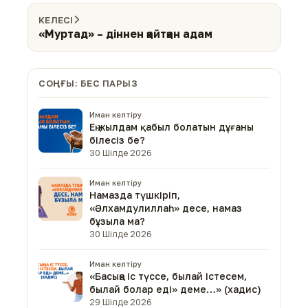
КЕЛЕСІ
«Муртад» – діннен қайтқан адам
СОҢҒЫ: БЕС ПАРЫЗ
Иман келтіру
Ең жылдам қабыл болатын дұғаны
білесіз бе?
30 Шілде 2026
Иман келтіру
Намазда түшкіріп,
«Әлхамдулиллаһ» десе, намаз
бұзыла ма?
30 Шілде 2026
Иман келтіру
«Басыңа іс түссе, былай істесем,
былай болар еді» деме…» (хадис)
29 Шілде 2026