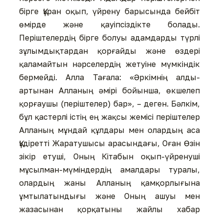
бірге Құран оқып, үйрену барысында бейбіт
өмірде және қауіпсіздікте болады.
Періштелердің бірге болуы адамдарды түрлі
зұлымдықтардан қорғайды және өздері
қаламайтын нәрселердің жетуіне мүмкіндік
бермейді. Алла Тағала: «Әркімнің алды-
артынан Алланың әмірі бойынша, өкшелеп
қорғаушы (періштелер) бар», – деген. Бәлкім,
бұл қастерлі істің ең жақсы жемісі періштелер
Алланың мұндай құлдары мен олардың аса
Құдіретті Жаратушысы арасындағы, Оған Өзін
зікір етуші, Оның Кітабын оқып-үйренуші
мұсылман-мүміндердің амалдары туралы,
олардың жаны Алланың қамқорлығына
ұмтылатындығы және Оның ашуы мен
жазасынан қорқатыны жайлы хабар