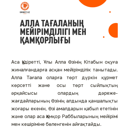
Аса Құдіретті, Ұлы Алла Өзінің Кітабын оқуға
жиналғандарға асқан мейірімділік танытады.
Алла Тағала оларға төрт дүркін құрмет
көрсетті және осы төрт сыйлықтың
әрқайсысы олардың дәреже-
жағдайларының Өзінің алдында қаншалықты
жоғары екенін, Өзі амалдарын қабыл ететінін
және олар аса Қамқор Раббыларының мейірімі
мен кешіріміне бөленгенін айғақтайды.