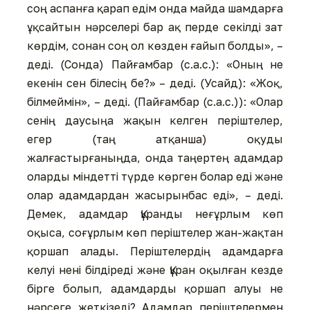
соң аспанға қарап едім онда майда шамдарға
ұқсайтын нәрселері бар ақ перде секілді зат
көрдім, сонан соң ол көзден ғайып болды», –
деді. (Сонда) Пайғамбар (с.а.с.): «Оның не
екенін сен білесің бе?» – деді. (Усайд): «Жоқ,
білмеймін», – деді. (Пайғамбар (с.а.с.)): «Олар
сенің даусыңа жақын келген періштелер,
егер (таң атқанша) оқуды
жалғастырғаныңда, онда таңертең адамдар
оларды міндетті түрде көрген болар еді және
олар адамдардан жасырынбас еді», – деді.
Демек, адамдар Құранды неғұрлым көп
оқыса, соғұрлым көп періштелер жан-жақтан
қоршап алады. Періштелердің адамдарға
келуі нені білдіреді және Құран оқылған кезде
бірге болып, адамдарды қоршап алуы не
нәрсеге жеткізеді? Адамдар періштелермен