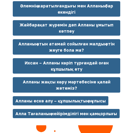
Әлемнің жаратылғандығы мен Алланың бар
екендігі
Жайбарақат жүремін деп Алланы ұмытып
кетпеу
Алланың атын атамай сойылған малдың етін
жеуге бола ма?
Ихсан – Алланы көріп тұр­ғандай оған
кұлшылық ету
Алланы жақсы көру мәртебесіне қалай
жетеміз?
Алланы еске алу – құлшылықтың ең ұлысы
Алла Тағаланың мейірімділігі мен қамқорлығы