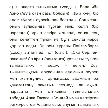
а) «...оларға тыныштық түседі...». Бара ибн
Азиб (Алла оған разы болсын): «(Бір күні) бір
адам «Кәһф» сүресін оқи бастады. Сол кезде
оның ауласында тұрған мініс көлігі (бір
нәрседен) үркіп секіре жөнелді, сонан соң
оны кенеттен тұман не бұлт секілді нәрсе
қоршап алды. Ол осы туралы Пайғамбарға
(с.а.с.) айтып еді, ол (с.а.с.): «Оқи бер, ей,
пәленше! Ол Құран (оқығанға) қатысты түскен
тыныштық», – деді», – деген. Осы
тыныштықтың арқасында адамның жүрегі
мен жан-дүниесі орнығады, адамның өзі
қанағаттану рақатын сезінеді, ал ақыл-
парасаты мен ой-қиялы тиянақтылық
табады. Алла Тағала: «Сондай иман келтірген
әрі жүректері Алланы еске алумен тыныштық