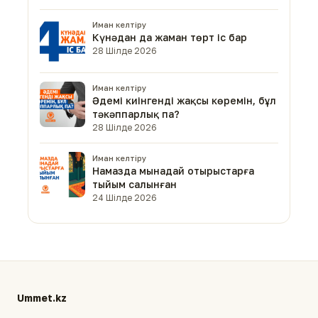
Иман келтіру
Күнәдан да жаман төрт іс бар
28 Шілде 2026
Иман келтіру
Әдемі киінгенді жақсы көремін, бұл
тәкәппарлық па?
28 Шілде 2026
Иман келтіру
Намазда мынадай отырыстарға
тыйым салынған
24 Шілде 2026
Ummet.kz