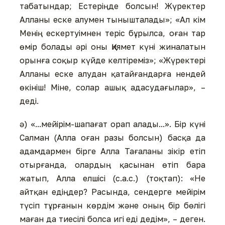
табатындар; Естеріңде болсын! Жүректер
Алланы еске алумен тынышталады»; «Ал кім
Менің ескертуімнен теріс бұрылса, оған тар
өмір болады әрі оны Қиямет күні жиналатын
орынға соқыр күйде келтіреміз»; «Жүректері
Алланы еске алудан қатайғандарға нендей
өкініш! Міне, солар ашық адасудағылар», –
деді.
ә) «...мейірім-шапағат орап алады...». Бір күні
Салман (Алла оған разы болсын) басқа да
адамдармен бірге Алла Тағаланы зікір етіп
отырғанда, олардың қасынан өтіп бара
жатып, Алла елшісі (с.а.с.) (тоқтап): «Не
айтқан едіңдер? Расында, сендерге мейірім
түсіп тұрғанын көрдім және оның бір бөлігі
маған да тиесілі болса игі еді дедім», – деген.