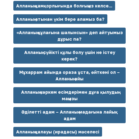
Алланың қамқорлығында болғыңыз келсе...
Алланың атынан үкім бере аламыз ба?
«Алланың құлағына шалынсын» деп айтуымыз
дұрыс па?
Алланың сүйікті құлы болу үшін не істеу
керек?
Мұхаррам айында ораза ұста, өйткені ол –
Алланың айы
Алланың көркем есімдерімен дұға қылудың
маңызы
Әділетті адам – Алланың мадағына лайық
адам
Алланың қалауы (ирадасы) мәселесі