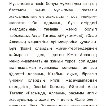
Мұсылманға нәсіп болуы мүмкін ұлы істің ең
бастысы және мұсылман жететін
жақсылықтың ең жақсысы – осы мейірім-
шапағат. Ол адамның бұл өмірдегі
амалдарының тамаша жемісі болып
табылады. Алла Тағала: «(Мұхаммед!) «Олар
Алланың кеңшілігіне әрі мейіріміне қуансын.
Бұл (Құран) олардың жиған-тергендерінен
қайырлы», – де», – деген. Кімге Алланың
мейірім-шапағатына жақын тұрса, сол адам
шат-шадыман қуанышқа кенеледі, ал аса
Құдіретті Алланың Кітабын оқып, бірлесіп
үйрену олардың игілік жасаушылардан
екендігінің белгісі болмақ. Өйткені Алла
Тағала: «Расында, Алланың рақымы игілік
жасаушыларға жақын», – деген. Және бұл –
олардың Ұлы Жаратқанның жазалауынан