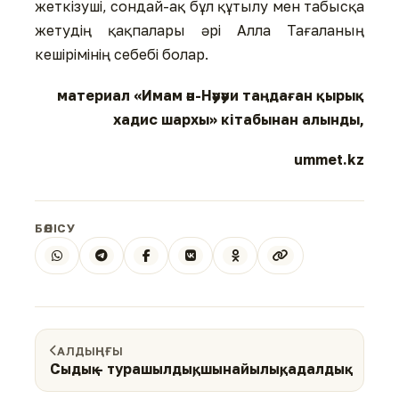
жеткізуші, сондай-ақ бұл құтылу мен табысқа
жетудің қақпалары әрі Алла Тағаланың
кешірімінің себебі болар.
материал «Имам ән-Нәуәуи таңдаған қырық
хадис шархы» кітабынан алынды,
ummet.kz
БӨЛІСУ
АЛДЫҢҒЫ
Сыдық – турашылдық, шынайылық, адалдық