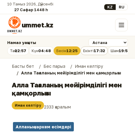
10 Тамыз 2026, Дүйсенбі
Select your lan
KZ
RU
27 Сафар 1448 һ.
ummet.kz
Мәзір
Намаз уақыты
02:57
04:48
12:25
17:32
19:51
Таң
Күн
Бесін
Екінті
Шам
Басты бет
Бес парыз
Иман келтіру
Алла Тағаланың мейірімділігі мен қамқорлығы
Алла Тағаланың мейірімділігі мен
қамқорлығы
Иман келтіру
2333 қаралым
Алланың көркем есімдері