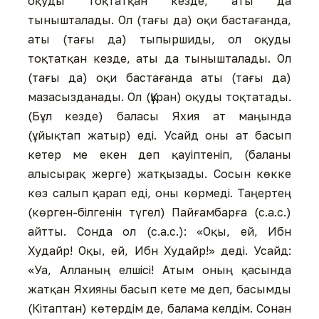
оқуды тоқтатқан кезде, аты да
тынышталады. Ол (тағы да) оқи бастағанда,
аты (тағы да) тыпыршиды, ол оқуды
тоқтатқан кезде, аты да тынышталады. Ол
(тағы да) оқи бастағанда аты (тағы да)
мазасызданады. Ол (Құран) оқуды тоқтатады.
(Бұл кезде) баласы Яхия ат маңында
(ұйықтап жатыр) еді. Усайд оны ат басып
кетер ме екен деп қауіптеніп, (баланы
алысырақ жерге) жатқызады. Сосын көкке
көз салып қарап еді, оны көрмеді. Таңертең
(көрген-білгенін түгел) Пайғамбарға (с.а.с.)
айтты. Сонда ол (с.а.с.): «Оқы, ей, Ибн
Худайр! Оқы, ей, Ибн Худайр!» деді. Усайд:
«Уа, Алланың елшісі! Атым оның қасында
жатқан Яхияны басып кете ме деп, басымды
(Кітаптан) көтердім де, балама келдім. Сонан