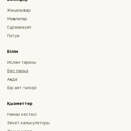
Жаңалықтар
Мақалалар
Сұрақ-жауап
Пәтуа
Білім
Ислам тарихы
Бес парыз
Ақида
Бір аят тәпсірі
Қызметтер
Намаз кестесі
Зекет калькуляторы