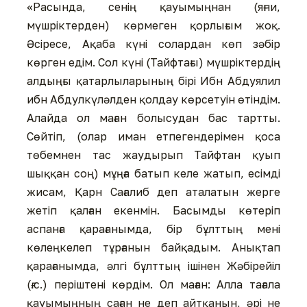
«Расында, сенің қауымыңнан (яғни,
мүшріктерден) көрмеген қорлығым жоқ.
Әсіресе, Ақаба күні солардан көп зәбір
көрген едім. Сол күні (Тайфтағы) мүшріктердің
алдыңғы қатарлыларының бірі Ибн Абдуялил
ибн Абдулкүләлден қолдау көрсетуін өтіндім.
Алайда ол маған болысудан бас тартты.
Сөйтіп, (олар иман етпегендерімен қоса
төбемнен тас жаудырып Тайфтан қуып
шыққан соң) мұңға батып келе жатып, есімді
жисам, Қарн Сағалиб деп аталатын жерге
жетіп қалған екенмін. Басымды көтеріп
аспанға қарағанымда, бір бұлттың мені
көлеңкелеп тұрғанын байқадым. Анықтап
қарағанымда, әлгі бұлттың ішінен Жәбірейіл
(ғ.с.) періштені көрдім. Ол маған: Алла тағала
қауымыңның саған не деп айтқанын, әрі не