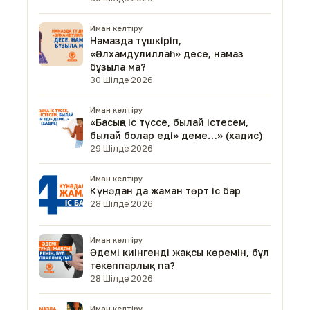
Иман келтіру
Намазда түшкіріп,
«Әлхамдулиллаһ» десе, намаз
бұзыла ма?
30 Шілде 2026
Иман келтіру
«Басыңа іс түссе, былай істесем,
былай болар еді» деме…» (хадис)
29 Шілде 2026
Иман келтіру
Күнәдан да жаман төрт іс бар
28 Шілде 2026
Иман келтіру
Әдемі киінгенді жақсы көремін, бұл
тәкәппарлық па?
28 Шілде 2026
Иман келтіру