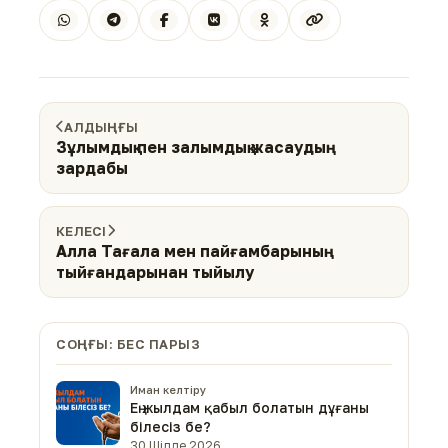
АЛДЫҢҒЫ
Зұлымдық пен залымдық жасаудың
зардабы
КЕЛЕСІ
Алла Тағала мен пайғамбарының
тыйғандарынан тыйылу
СОҢҒЫ: БЕС ПАРЫЗ
Иман келтіру
Ең жылдам қабыл болатын дұғаны
білесіз бе?
30 Шілде 2026