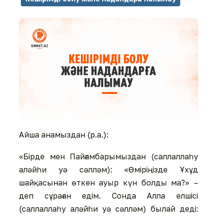
Айша анамыздан (р.а.):
«Бірде мен Пайғамбарымыздан (саллаллаһу
аләйһи уә сәлләм): «Өміріңізде Ұхұд
шайқасынан өткен ауыр күн болды ма?» –
деп сұраған едім. Сонда Алла елшісі
(саллаллаһу аләйһи уә сәлләм) былай деді: