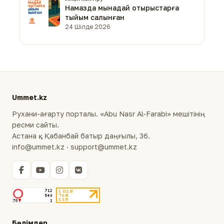
Намазда мынадай отырыстарға
тыйым салынған
24 Шілде 2026
Ummet.kz
Рухани-ағарту порталы. «Abu Nasr Al-Farabi» мешітінің
ресми сайты.
Астана қ., Қабанбай батыр даңғылы, 36.
info@ummet.kz · support@ummet.kz
Бөлімдер