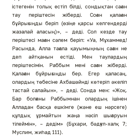
істегенін толық естіп білді, сондықтан саған
тау періштесін жіберді. Соған қалаған
бұйрығыңды беріп (өзіңе қарсы келгендерді
жазалай аласың)», – деді. Сол кезде тау
періштесі маған сәлем беріп: «Уа, Мұхаммед!
Расында, Алла тағала қауымыңның саған не
деп айтқанын естіді. Мен таулардың
періштесімін. Раббым мені саған жіберді.
Қалаған бұйрығыңды бер. Егер қаласаң,
олардың төбесіне Ахбашәйнді көтеріп әкеліп
тастай салайын», – деді. Сонда мен: «Жоқ.
Бар болғаны Раббымнан олардың ішінен
Алладан басқа ешкімге (және еш нәрсеге)
құлдық ұрмайтын жаңа нәсіл шығаруын
тілеймін», – дедім» (Бұхари, бәдғул-халқ 7;
Муслим, жиһад 111).