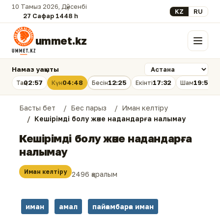
10 Тамыз 2026, Дүйсенбі
Select your lan
KZ
RU
27 Сафар 1448 һ.
ummet.kz
Мәзір
Намаз уақыты
02:57
04:48
12:25
17:32
19:51
Таң
Күн
Бесін
Екінті
Шам
Басты бет
Бес парыз
Иман келтіру
Кешірімді болу және надандарға налымау
Кешірімді болу және надандарға
налымау
Иман келтіру
2496 қаралым
иман
амал
пайғамбарға иман