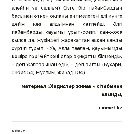
аләйһи уә сәлләм) бізге бір пайғамбардың
басынан өткен оқиғаны әңгімелегені әлі күнге
дейін көз алдымнан кетпейді. Әлгі
пайғамбарды қауымы ұрып-соғып, қан-жоса
қылса да, жүзіндегі жарақаттан аққан қанды
сүртіп тұрып: «Уа, Алла тағалам, қауымымды
кешіре гөр! Өйткені олар ақиқатты білмейді»,
– деп жалбарынған еді», – деп айтты (Бұхари,
әнбия 54; Муслим, жиһад 104).
материал «Хадистер жинағы» кітабынан
алынды,
ummet.kz
БӨЛІСУ