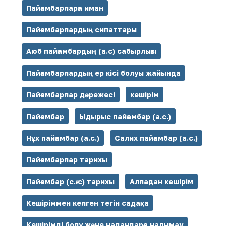
Пайғамбарларға иман
Пайғамбарлардың сипаттары
Аюб пайғамбардың (а.с) сабырлығы
Пайғамбарлардың ер кісі болуы жайында
Пайғамбарлар дәрежесі
кешірім
Пайғамбар
Ыдырыс пайғамбар (а.с.)
Нұх пайғамбар (а.с.)
Салих пайғамбар (а.с.)
Пайғамбарлар тарихы
Пайғамбар (с.ғ.с) тарихы
Алладан кешірім
Кешіріммен келген тегін садақа
Кешірімді болу және надандарға налымау