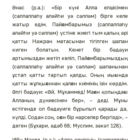
Әнәс (р.а.): «Бір күні Алла елшісімен
(саллаллаһу аләйһи уә сәлләм) бірге келе
жатыр едім. Пайғамбарымыз (саллаллаһу
аләйһи уә сәлләм) үстіне жиегі тым қалың әрі
қатты Нәжран матасынан тігілген шапан
киген болатын. Кенет бір бәдәуи
артымыздан жетіп келіп, Пайғамбарымыздың
(саллаллаһу аләйһи уә сәлләм) шапанынан
ұстап қатты тартып қалды. Оның иығында
қатты жұлқығаннан қалған киімінің ізін көрдім.
Әлгі бәдәуи: «Әй, Мұхаммед! Маған қолыңдағы
Алланың дүниесінен бер», – деді. Мұны
естігенде ол бәдәуиге бұрылып қарады да,
күлді. Содан соң, оған бір нәрселер бергізді», –
деген (Бұхари, әдәб 68; Муслим, зәкәт 128).
Ибн Масғуд (р.а.): «Алла елшісінің (саллаллаһу