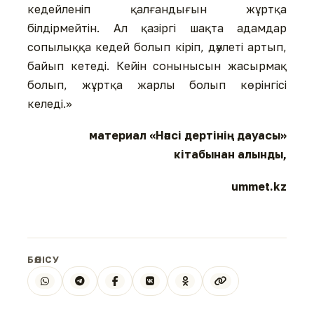
кедейленіп қалғандығын жұртқа
білдірмейтін. Ал қазіргі шақта адамдар
сопылыққа кедей болып кіріп, дәулеті артып,
байып кетеді. Кейін сонынысын жасырмақ
болып, жұртқа жарлы болып көрінгісі
келеді.»
материал «Нәпсі дертінің дауасы»
кітабынан алынды,
ummet.kz
БӨЛІСУ