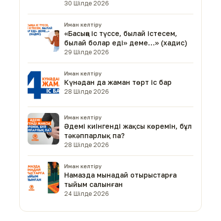
30 Шілде 2026
Иман келтіру
«Басыңа іс түссе, былай істесем,
былай болар еді» деме…» (хадис)
29 Шілде 2026
Иман келтіру
Күнәдан да жаман төрт іс бар
28 Шілде 2026
Иман келтіру
Әдемі киінгенді жақсы көремін, бұл
тәкәппарлық па?
28 Шілде 2026
Иман келтіру
Намазда мынадай отырыстарға
тыйым салынған
24 Шілде 2026