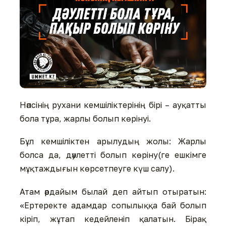
Нәпсінің рухани кемшіліктерінің бірі – ауқатты
бола тұра, жарлы болып көрінуі.
Бұл кемшіліктен арылудың жолы: Жарлы
болса да, дәулетті болып көріну(ге ешкімге
мұқтаждығын көрсетпеуге күш салу).
Атам әрдайым былай деп айтып отыратын:
«Ертеректе адамдар сопылыққа бай болып
кіріп, жұтап кедейленіп қалатын. Бірақ