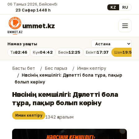
06 Тамыз 2026, Бейсенбі
Select your lan
KZ
RU
23 Сафар 1448 һ.
ummet.kz
Мәзір
Намаз уақыты
02:46
04:42
12:25
17:37
19:58
Таң
Күн
Бесін
Екінті
Шам
Басты бет
Бес парыз
Иман келтіру
Нәпсінің кемшілігі: Дәулетті бола тұра, пақыр
болып көріну
Нәпсінің кемшілігі: Дәулетті бола
тұра, пақыр болып көріну
Иман келтіру
1342 қаралым