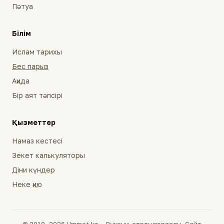
Пәтуа
Білім
Ислам тарихы
Бес парыз
Ақида
Бір аят тәпсірі
Қызметтер
Намаз кестесі
Зекет калькуляторы
Діни күндер
Неке қию