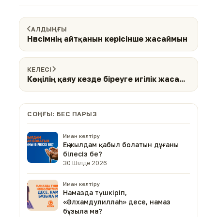
АЛДЫҢҒЫ
Нәпсімнің айтқанын керісінше жасаймын
КЕЛЕСІ
Көңілің қаяу кезде біреуге игілік жаса...
СОҢҒЫ: БЕС ПАРЫЗ
Иман келтіру
Ең жылдам қабыл болатын дұғаны
білесіз бе?
30 Шілде 2026
Иман келтіру
Намазда түшкіріп,
«Әлхамдулиллаһ» десе, намаз
бұзыла ма?