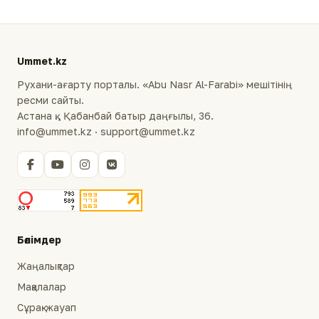
Ummet.kz
Рухани-ағарту порталы. «Abu Nasr Al-Farabi» мешітінің
ресми сайты.
Астана қ., Қабанбай батыр даңғылы, 36.
info@ummet.kz · support@ummet.kz
Бөлімдер
Жаңалықтар
Мақалалар
Сұрақ-жауап