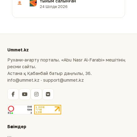
тыйым салынған
24 Шілде 2026
Ummet.kz
Рухани-ағарту порталы. «Abu Nasr Al-Farabi» мешітінің
ресми сайты.
Астана қ., Қабанбай батыр даңғылы, 36.
info@ummet.kz · support@ummet.kz
Бөлімдер