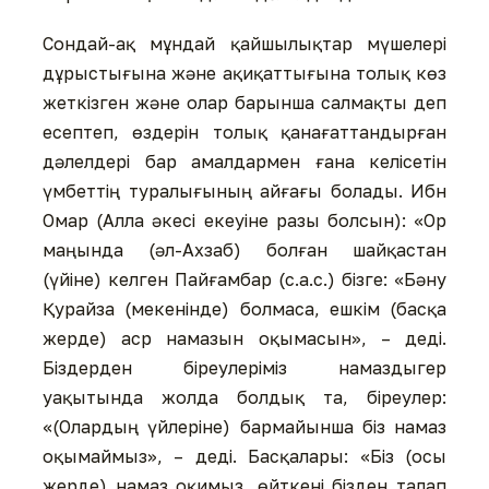
Сондай-ақ мұндай қайшылықтар мүшелері
дұрыстығына және ақиқаттығына толық көз
жеткізген және олар барынша салмақты деп
есептеп, өздерін толық қанағаттандырған
дәлелдері бар амалдармен ғана келісетін
үмбеттің туралығының айғағы болады. Ибн
Омар (Алла әкесі екеуіне разы болсын): «Ор
маңында (әл-Ахзаб) болған шайқастан
(үйіне) келген Пайғамбар (с.а.с.) бізге: «Бәну
Қурайза (мекенінде) болмаса, ешкім (басқа
жерде) аср намазын оқымасын», – деді.
Біздерден біреулеріміз намаздыгер
уақытында жолда болдық та, біреулер:
«(Олардың үйлеріне) бармайынша біз намаз
оқымаймыз», – деді. Басқалары: «Біз (осы
жерде) намаз оқимыз, өйткені бізден талап