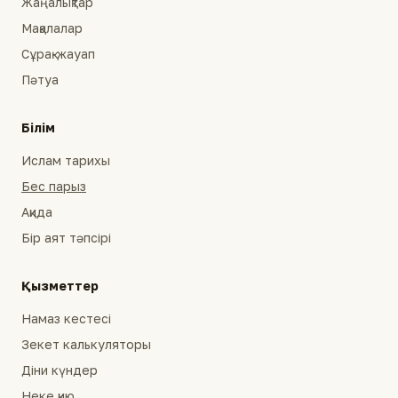
Жаңалықтар
Мақалалар
Сұрақ-жауап
Пәтуа
Білім
Ислам тарихы
Бес парыз
Ақида
Бір аят тәпсірі
Қызметтер
Намаз кестесі
Зекет калькуляторы
Діни күндер
Неке қию