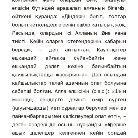
елшісін бүтіндей арашалап алғанын білеміз,
өйткені Құранда: «Діндерін бөліп, топтар
болып кеткендерге сенің ешбір қатысың жоқ.
Расында, олардың ісі Алланың Өзіне ғана
тиісті. Кейін оларға істегендерінің хабарын
береді», – деп айтылған. Қауіп-қатер
ешқандай айғаққа сүйенбейтін және
ешқандай дәлел көзіне бағынбайтын
қайшылықтарда жасырынған. Дәл осындай
қайшылықтар талай адамның опат болуына
себепші болған. Алла елшісінің (с.а.с.): «Шын
мәнінде, сендерге дейінгі өмір сүрген
(қауымдарды) көп сұрақтар берулері мен өз
пайғамбарларымен келіспеулері опат етті», –
деген сөздері де осыны нұсқайды. «Өздеріне
ашық дәлелдер келгеннен кейін сондай