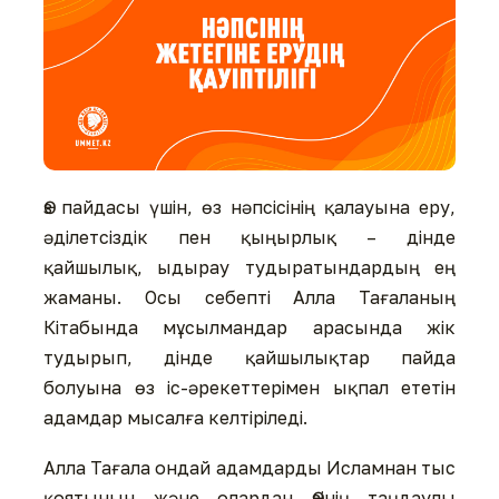
Өз пайдасы үшін, өз нәпсісінің қалауына еру,
әділетсіздік пен қыңырлық – дінде
қайшылық, ыдырау тудыратындардың ең
жаманы. Осы себепті Алла Тағаланың
Кітабында мұсылмандар арасында жік
тудырып, дінде қайшылықтар пайда
болуына өз іс-әрекеттерімен ықпал ететін
адамдар мысалға келтіріледі.
Алла Тағала ондай адамдарды Исламнан тыс
қоятынын және олардан Өзінің таңдаулы