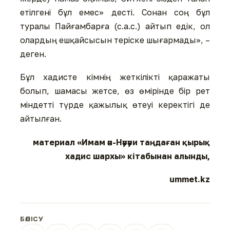
етілгені бұл емес» десті. Сонан соң бұл
туралы Пайғамбарға (с.а.с.) айтып едік, ол
олардың ешқайсысын теріске шығармады», –
деген.
Бұл хадисте кімнің жеткілікті қаражаты
болып, шамасы жетсе, өз өмірінде бір рет
міндетті түрде қажылық өтеуі керектігі де
айтылған.
материал «Имам ән-Нәуәуи таңдаған қырық
хадис шархы» кітабынан алынды,
ummet.kz
БӨЛІСУ