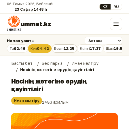
06 Тамыз 2026, Бейсенбі
Select your lan
KZ
RU
23 Сафар 1448 һ.
ummet.kz
Мәзір
Намаз уақыты
02:46
04:42
12:25
17:37
19:58
Таң
Күн
Бесін
Екінті
Шам
Басты бет
Бес парыз
Иман келтіру
Нәпсінің жетегіне ерудің қауіптілігі
Нәпсінің жетегіне ерудің
қауіптілігі
Иман келтіру
1483 қаралым