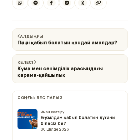
АЛДЫҢҒЫ
Пәк әрі қабыл болатын қандай амалдар?
КЕЛЕСІ
Күмән мен сенімділік арасындағы
қарама-қайшылық
СОҢҒЫ: БЕС ПАРЫЗ
Иман келтіру
Ең жылдам қабыл болатын дұғаны
білесіз бе?
30 Шілде 2026