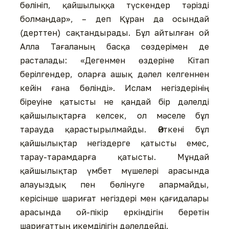
бөлініп, қайшылыққа түскендер тәрізді
болмаңдар», – деп Құран да осындай
(дерттен) сақтандырады. Бұл айтылған ой
Алла Тағаланың басқа сөздерімен де
расталады: «Дегенмен өздеріне Кітап
берілгендер, оларға ашық дәлел келгеннен
кейін ғана бөлінді». Ислам негіздерінің
біреуіне қатысты не қандай бір дәлелді
қайшылықтарға келсек, ол мәселе бұл
тарауда қарастырылмайды. Өйткені бұл
қайшылықтар негіздерге қатысты емес,
тарау-тарамдарға қатысты. Мұндай
қайшылықтар үмбет мүшелері арасында
алауыздық пен бөлінуге апармайды,
керісінше шариғат негіздері мен қағидалары
арасында ой-пікір еркіндігін беретін
шариғаттың икемділігін дәлелдейді.