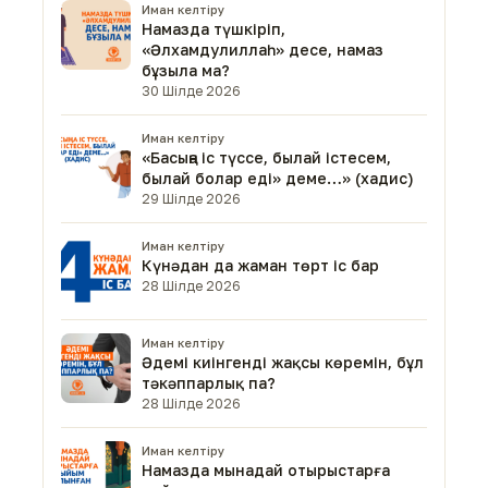
Иман келтіру
Намазда түшкіріп,
«Әлхамдулиллаһ» десе, намаз
бұзыла ма?
30 Шілде 2026
Иман келтіру
«Басыңа іс түссе, былай істесем,
былай болар еді» деме…» (хадис)
29 Шілде 2026
Иман келтіру
Күнәдан да жаман төрт іс бар
28 Шілде 2026
Иман келтіру
Әдемі киінгенді жақсы көремін, бұл
тәкәппарлық па?
28 Шілде 2026
Иман келтіру
Намазда мынадай отырыстарға