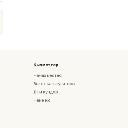
Қызметтер
Намаз кестесі
Зекет калькуляторы
Діни күндер
Неке қию