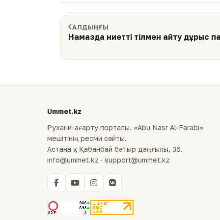
АЛДЫҢҒЫ
Намазда ниетті тілмен айту дұрыс п
Ummet.kz
Рухани-ағарту порталы. «Abu Nasr Al-Farabi»
мешітінің ресми сайты.
Астана қ., Қабанбай батыр даңғылы, 36.
info@ummet.kz · support@ummet.kz