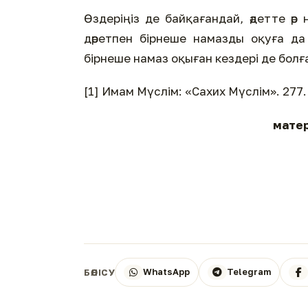
Өздеріңіз де байқағандай, әдетте ә
дәретпен бірнеше намазды оқуға да
бірнеше намаз оқыған кездері де болғ
[1] Имам Мүслім: «Сахих Мүслім». 277.
матер
WhatsApp
Telegram
БӨЛІСУ