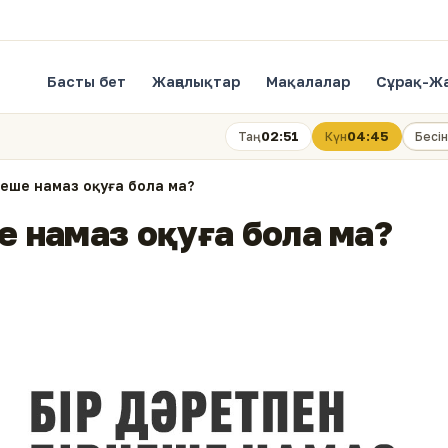
Басты бет
Жаңалықтар
Мақалалар
Сұрақ-Ж
02:51
04:45
Таң
Күн
Бесін
неше намаз оқуға бола ма?
ше намаз оқуға бола ма?