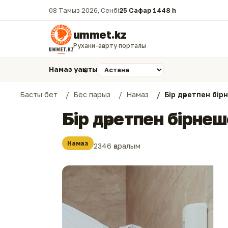
08 Тамыз 2026, Сенбі
25 Сафар 1448 һ.
ummet.kz
Рухани-ағарту порталы
Намаз уақыты
Басты бет
Бес парыз
Намаз
Бір дәретпен бір
Бір дәретпен бірне
Намаз
2346 қаралым