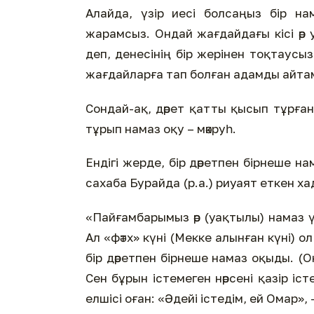
Алайда, үзір иесі болсаңыз бір на
жарамсыз. Ондай жағдайдағы кісі әр 
деп, денесінің бір жерінен тоқтаусыз
жағдайларға тап болған адамды айта
Сондай-ақ, дәрет қатты қысып тұрған
тұрып намаз оқу – мәкруһ.
Ендігі жерде, бір дәретпен бірнеше на
сахаба Бурайда (р.а.) риуаят еткен ха
«Пайғамбарымыз әр (уақтылы) намаз үш
Ал «фәтх» күні (Мекке алынған күні) ол 
бір дәретпен бірнеше намаз оқыды. (Он
Сен бұрын істемеген нәрсені қазір істе
елшісі оған: «Әдейі істедім, ей Омар»,