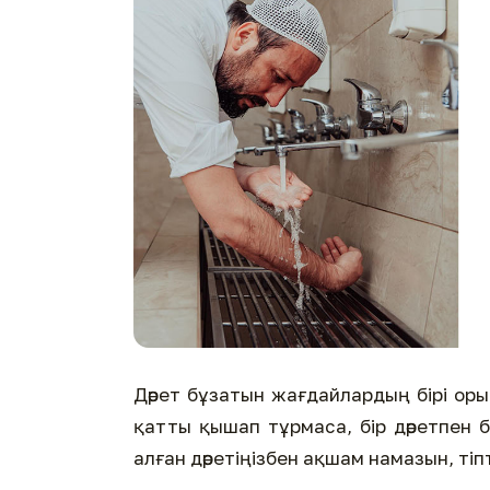
Дәрет бұзатын жағдайлардың бірі орын
қатты қышап тұрмаса, бір дәретпен 
алған дәретіңізбен ақшам намазын, ті