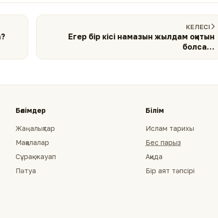
КЕЛЕСІ
а?
Егер бір кісі намазын жылдам оқитын
болса…
Бөлімдер
Білім
Жаңалықтар
Ислам тарихы
Мақалалар
Бес парыз
Сұрақ-жауап
Ақида
Пәтуа
Бір аят тәпсірі