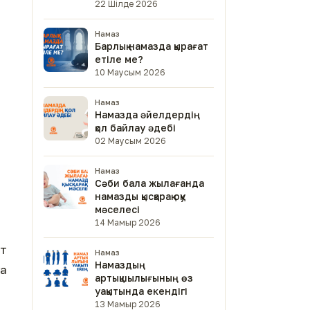
22 Шілде 2026
Намаз
Барлық намазда қырағат
етіле ме?
10 Маусым 2026
Намаз
Намазда әйелдердің
қол байлау әдебі
02 Маусым 2026
Намаз
Сәби бала жылағанда
намазды қысқарақ оқу
мәселесі
14 Мамыр 2026
ет
Намаз
Намаздың
ға
артықшылығының өз
уақытында екендігі
13 Мамыр 2026