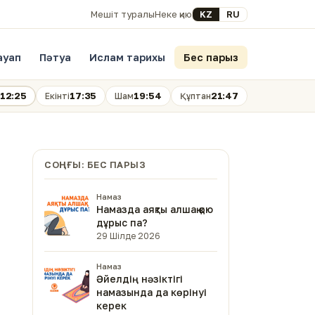
Select your language
KZ
RU
Мешіт туралы
Неке қию
ауап
Пәтуа
Ислам тарихы
Бес парыз
12:25
17:35
19:54
21:47
Екінті
Шам
Құптан
СОҢҒЫ: БЕС ПАРЫЗ
Намаз
Намазда аяқты алшақ қою
дұрыс па?
29 Шілде 2026
Намаз
Әйелдің нәзіктігі
намазында да көрінуі
керек