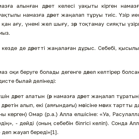
мазға алынған дәрет келесі уақыты кірген намаз
уақтылы намазға дәрет жаңалап тұруы тиіс. Үзір ие
 қан ағу, үнемі жел шығу, зәр тоқтамау сияқты үзір
мыз.
 кезде де дәретті жаңалаған дұрыс. Себебі, қысыл
маз оқи беруге болады дегенге дәлел келтірер болса
дисте былай делінеді:
ін дәрет алатын (әр намазға дәрет жаңалап тұратын
дәретін алып, екі (аяғындағы) мәсісіне мәсих тартты д
ы көрген) Омар (р.а.) Алла елшісіне: «Уа, Расулалл
дің», - дейді (оның себебін білгісі келіп). Сонда Ал
 - деп жауап береді»[1].