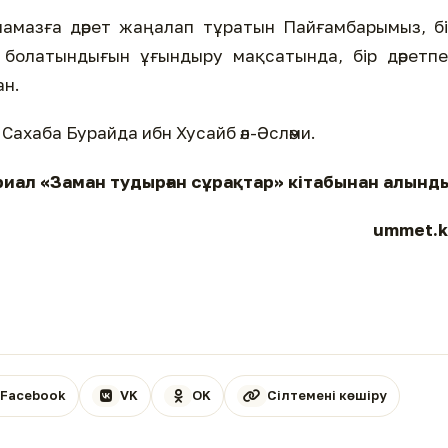
р намазға дәрет жаңалап тұратын Пайғамбарымыз, б
 болатындығын ұғындыру мақсатында, бір дәретп
ан.
 Сахаба Бурайда ибн Хусайб әл-Әсләми.
иал «Заман тудырған сұрақтар» кітабынан алынд
ummet.k
Facebook
VK
OK
Сілтемені көшіру