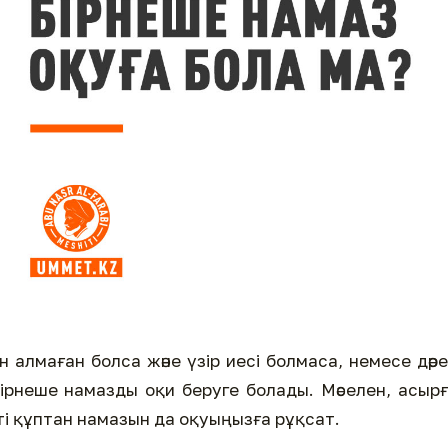
 алмаған болса және үзір иесі болмаса, немесе дәр
бірнеше намазды оқи беруге болады. Мәселен, асыр
пті құптан намазын да оқуыңызға рұқсат.