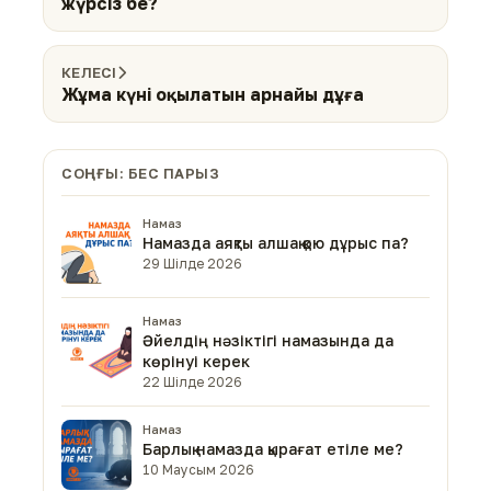
жүрсіз бе?
КЕЛЕСІ
Жұма күні оқылатын арнайы дұға
СОҢҒЫ: БЕС ПАРЫЗ
Намаз
Намазда аяқты алшақ қою дұрыс па?
29 Шілде 2026
Намаз
Әйелдің нәзіктігі намазында да
көрінуі керек
22 Шілде 2026
Намаз
Барлық намазда қырағат етіле ме?
10 Маусым 2026