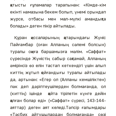
қатысты ғұламалар тарапынан: «Кімде-кім
екінті намазына бекем болып, үнемі орындап
жүрсе, отбасы мен мал-мүлкі амандықта
болады» деген пікір айтылады.
Құран қиссаларының қатарындағы Жүніс
Пайғамбар (оған Алланың сәлемі болсын)
туралы оқиға баршамызға мәлім. «Саффат»
сүресінде Жүністің сабыр сақтамай, Алланың
әмірінсіз өз елін тастап кеткендігі үшін алып
киттің жұтып қойғандығы туралы айтылады
да, артынан: «Егер ол (Алланы кемшіліктен)
пәк деп дәріптеушілерден болмағанда, ол
(киттің) ішінде қайта тірілетін күнге дейін
қалған болар еді» («Саффат» сүресі, 143-144-
аяттар) деген аят келеді.Тәпсір ғалымдары
«Тәсбих айтушылардан болмағанда» сөзі