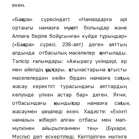
екен.
«Бақара» сүресіндегі: «Намаздарға әрі
ортаңғы намазға мұқият болыңдар және
Аллаға беріле бойұсынған күйде тұрыңдар»
(«Бақара» сүресі, 238-аят) деген аяттың
алдында отбасылық мәселелер қамтылады.
Тәпісір ғалымдары: «Ажырасу үкімдері, ер
мен әйелдің құқықтары, қатынастарына қатысты
мәселелерден кейін бірден намазға сақтық
жасау керектігі турасындағы аяттардың
келуінде үлкен астар бар» деген. Яғни,
отбасындағы қиындықтар намазға сақтық
жасаумен шешіледі екен. Хадисте: «Екінті
намазын жіберіп алған отбасы мен мал-
мүлкінен айырылғанмен тең» (Бұхари,
Мусли) деп ескертіледі. Келтірілген мәтінге