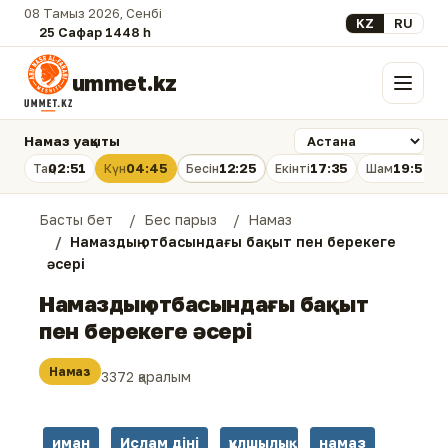
08 Тамыз 2026, Сенбі
Select your lan
KZ
RU
25 Сафар 1448 һ.
ummet.kz
Мәзір
Намаз уақыты
02:51
04:45
12:25
17:35
19:54
Таң
Күн
Бесін
Екінті
Шам
Басты бет
Бес парыз
Намаз
Намаздың отбасындағы бақыт пен берекеге
әсері
Намаздың отбасындағы бақыт
пен берекеге әсері
Намаз
3372 қаралым
иман
Ислам діні
құлшылық
намаз