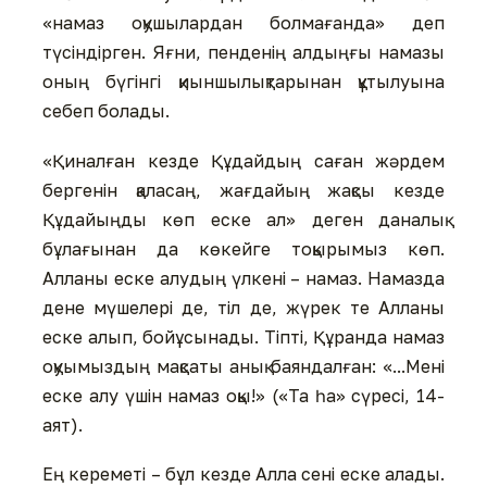
«намаз оқушылардан болмағанда» деп
түсіндірген. Яғни, пенденің алдыңғы намазы
оның бүгінгі қиыншылықтарынан құтылуына
себеп болады.
«Қиналған кезде Құдайдың саған жәрдем
бергенін қаласаң, жағдайың жақсы кезде
Құдайыңды көп еске ал» деген даналық
бұлағынан да көкейге тоқырымыз көп.
Алланы еске алудың үлкені – намаз. Намазда
дене мүшелері де, тіл де, жүрек те Алланы
еске алып, бойұсынады. Тіпті, Құранда намаз
оқуымыздың мақсаты анық баяндалған: «...Мені
еске алу үшін намаз оқы!» («Та һа» сүресі, 14-
аят).
Ең кереметі – бұл кезде Алла сені еске алады.