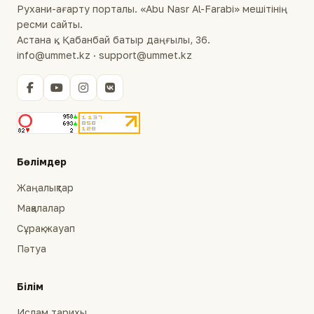
Рухани-ағарту порталы. «Abu Nasr Al-Farabi» мешітінің
ресми сайты.
Астана қ., Қабанбай батыр даңғылы, 36.
info@ummet.kz · support@ummet.kz
Бөлімдер
Жаңалықтар
Мақалалар
Сұрақ-жауап
Пәтуа
Білім
Ислам тарихы