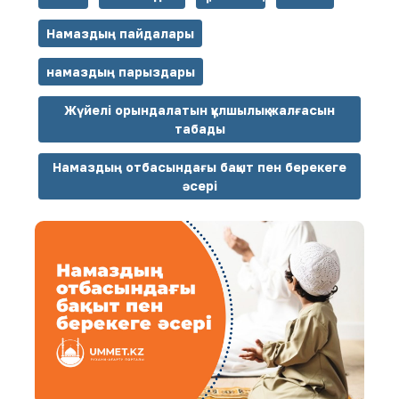
Намаздың пайдалары
намаздың парыздары
Жүйелі орындалатын құлшылық жалғасын
табады
Намаздың отбасындағы бақыт пен берекеге
әсері