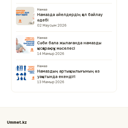
Намаз
Намазда әйелдердің қол байлау
әдебі
02 Маусым 2026
Намаз
Сәби бала жылағанда намазды
қысқарақ оқу мәселесі
14 Мамыр 2026
Намаз
Намаздың артықшылығының өз
уақытында екендігі
13 Мамыр 2026
Ummet.kz