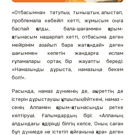
«Отбасымнан татулық, тыныштық алыстап,
проблемала көбейіп кетті, жұмысым оңға
баспай қалды, бала-шағаммен қарым-
қатынасым нашарлап кетті, отбасыма деген
мейірімім азайып бара жатқандай» деген
шағыммен келетін жандарға ислам
ғұламалары ортақ бір жауапты береді:
«Намазыңды дұрыста, намазыңа бекем
бол!».
Расында, намаз дүниенің де, ақыреттің де
істерін дұрыстаушы құлшылық. Өйткені, намаз –
сенің Алламен қарым-қатынасыңды ретке
келтіруші. Ғалымдардың бірі: «Алланың
алдындағы қадіріңді білгің келсе, Оның саған
бұл дүниеде не істетіп қойғанына қара» деген