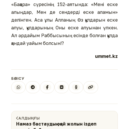
«Бақара» сүресінің 152-аятында: «Мені еске
алыңдар, Мен де сендерді еске аламын»
делінген. Аса ұлы Алланың Өз құлдарын еске
алуы, құлдарының Оны еске алуынан үлкен.
Ал әрдайым Раббысының есінде болған құлда
қандай уайым болсын!?
ummet.kz
БӨЛІСУ
АЛДЫҢҒЫ
Намаз бастаудың оңай жолын іздеп