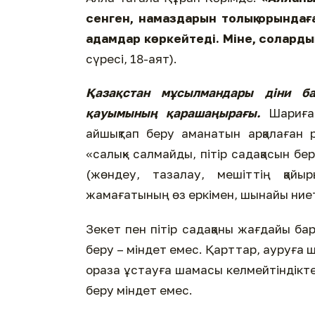
сенген, намаздарын толық орындаға
адамдар көркейтеді. Міне, соларды
сүресі, 18-аят).
Қазақстан мұсылмандары діни ба
қауымының қарашаңырағы.
Шариғат
айшықтап беру аманатын арқалаған
«салық» салмайды, пітір садақасын бе
(жөндеу, тазалау, мешіттің қайы
жамағатының өз еркімен, шынайы ние
Зекет пен пітір садақаны жағдайы ба
беру – міндет емес. Қарттар, ауруға 
ораза ұстауға шамасы келмейтіндікте
беру міндет емес.