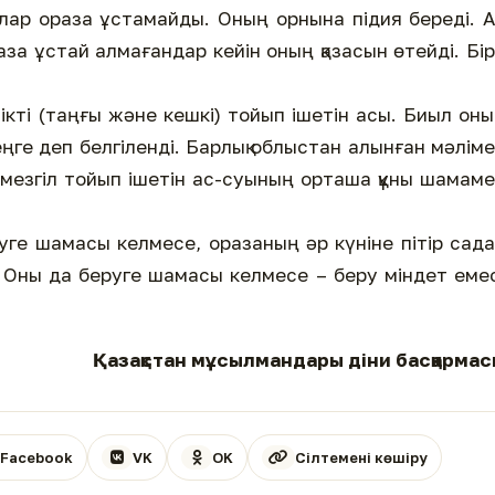
лар ораза ұстамайды. Оның орнына підия береді. 
а ұстай алмағандар кейін оның қазасын өтейді. Бір
кті (таңғы және кешкі) тойып ішетін асы. Биыл он
ңге деп белгіленді. Барлық облыстан алынған мәлім
 мезгіл тойып ішетін ас-суының орташа құны шамам
руге шамасы келмесе, оразаның әр күніне пітір сада
. Оны да беруге шамасы келмесе – беру міндет еме
Қазақстан мұсылмандары діни басқарма
Facebook
VK
OK
Сілтемені көшіру