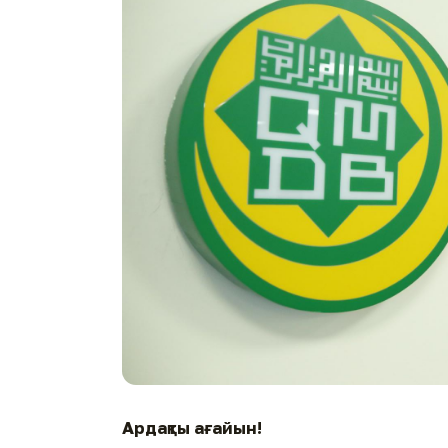
Ардақты ағайын!