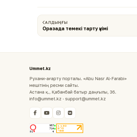
АЛДЫҢҒЫ
Оразада темекі тарту үкімі
Ummet.kz
Рухани-ағарту порталы. «Abu Nasr Al-Farabi»
мешітінің ресми сайты.
Астана қ., Қабанбай батыр даңғылы, 36.
info@ummet.kz · support@ummet.kz