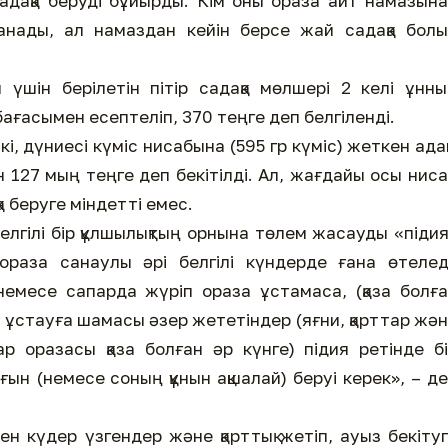
садақа беруді бұйырды. Кім оны ораза айт намазын
данады, ал намаздан кейін берсе жай садақа бол
үшін берілетін пітір садақа мөлшері 2 келі ұнн
ағасымен есептеліп, 370 теңге деп белгіленді.
лкі, дүниесі күміс нисабына (595 гр күміс) жеткен ад
 127 мың теңге деп бекітілді. Ал, жағдайы осы нис
 беруге міндетті емес.
лгілі бір құлшылықтың орнына төлем жасауды «піди
раза санаулы әрі белгілі күндерде ғана өтелед
емесе сапарда жүріп ораза ұстамаса, (қаза болғ
а ұстауға шамасы әзер жететіндер (яғни, қарттар жә
ар оразасы қаза болған әр күнге) підия ретінде б
ғын (немесе соның құнын ақшалай) беруі керек», – д
ен күдер үзгендер және қарттық жетіп, ауыз бекіту