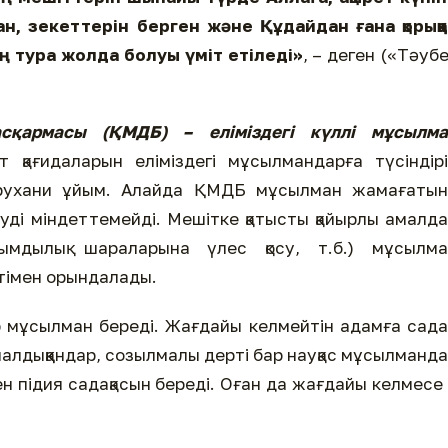
н, зекеттерін берген және Құдайдан ғана қорыққ
ң тура жолда болуы үміт етіледі»
, – деген («Тәуб
сқармасы (ҚМДБ) – еліміздегі күллі мұсылма
 қағидаларын еліміздегі мұсылмандарға түсіндір
 рухани ұйым. Алайда ҚМДБ мұсылман жамағатын
руді міндеттемейді. Мешітке қатысты қайырлы амалд
рымдылық шараларына үлес қосу, т.б.) мұсылма
тімен орындалады.
р мұсылман береді. Жағдайы келмейтін адамға сада
шалдыққандар, созылмалы дерті бар науқас мұсылманд
н підия садақасын береді. Оған да жағдайы келмесе