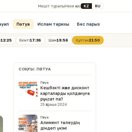
Select your language
KZ
RU
Мешіт туралы
Неке қию
ауап
Пәтуа
Ислам тарихы
Бес парыз
12:25
17:36
19:56
21:50
н
Екінті
Шам
Құптан
СОҢҒЫ: ПӘТУА
Пәтуа
Кешбэкті және дисконт
карталарды қолдануға
рұқсат па?
25 Қараша 2024
Пәтуа
Алимент төлеудің
діндегі үкімі