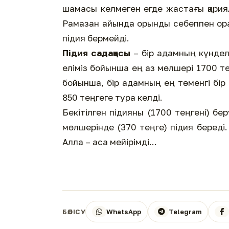
шамасы келмеген егде жастағы қария
Рамазан айында орынды себеппен ораз
підия бермейді.
Підия садақасы
– бір адамның күнделі
еліміз бойынша ең аз мөлшері 1700 те
бойынша, бір адамның ең төменгі бір
850 теңгеге тура келді.
Бекітілген підияны (1700 теңгені) бе
мөлшерінде (370 теңге) підия береді
Алла – аса мейірімді...
WhatsApp
Telegram
БӨЛІСУ