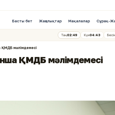
Басты бет
Жаңалықтар
Мақалалар
Сұрақ-Ж
02:49
04:43
Таң
Күн
Бесі
а ҚМДБ мәлімдемесі
йынша ҚМДБ мәлімдемесі