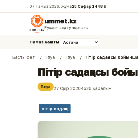
07 Тамыз 2026, Жұма
25 Сафар 1448 һ.
ummet.kz
Рухани-ағарту порталы
Намаз уақыты
Басты бет
Пәтуа
Пәтуа
Пітір садақасы бойынш
Пітір садақасы бо
Пәтуа
27 Сәуір 2020
4536 қаралым
пітір садақа