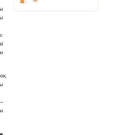
ғы
сы
ы:
зі
ан
оқ
сы
 –
ін
не