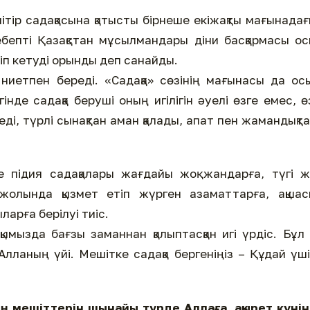
тір садақасына қатысты бірнеше екіжақты мағынада
ебепті Қазақстан мұсылмандары діни басқармасы о
ріп кетуді орынды деп санайды.
иетпен береді. «Садақа» сөзінің мағынасы да ос
гінде садақа беруші оның игілігін әуелі өзге емес, ө
леді, түрлі сынақтан аман қалады, апат пен жамандықт
 підия садақалары жағдайы жоқ жандарға, түгі ж
а жолында қызмет етіп жүрген азаматтарға, ақша
арға берілуі тиіс.
ымызда бағзы заманнан қалыптасқан игі үрдіс. Бұл
Алланың үйі. Мешітке садақа бергеніңіз – Құдай үш
ң мешіттерін шынайы түрде Аллаға, ақырет күні