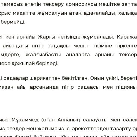
тамасыз ететін тексеру комиссиясы мешітке затт
рыс мақсатта жұмсалуын қатаң қадағалайды, халықт
 бермейді.
кіткен арнайы Жарғы негізінде жұмсалады. Қараж
айындағы пітір садақасы мешіт тізіміне тіркелг
імдерге, жалғызбасты аналарға арнайы тексер
се қаржылай беріледі.
ді садақалар шариғатпен бекітілген. Оның үкімі, берет
азан айы қарсаңында пітір садақасы мен підиян
мыз Мұхаммед (оған Алланың салауаты мен сәлем
ыз сөздер мен жағымсыз іс-әрекеттерден тазарту ә