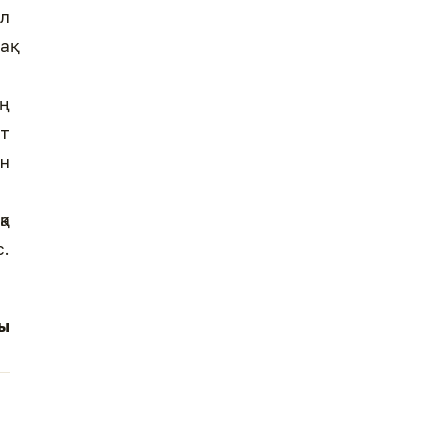
Ал
ақ
ың
ет
ен
қа
с.
сы