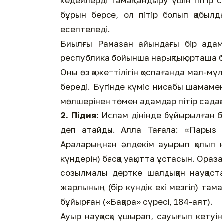
кедейлерді тамақтандыру үшін пітір 
бұрын берсе, ол пітір болып қабыл
есептеледі.
Биылғы Рамазан айындағы бір адам 
республика бойынша нарықтық орташа б
Оны өз қажеттілігін қоспағанда мал-мү
береді. Бүгінде күміс нисабы шамамен
мөлшерінен төмен адамдар пітір садақа
2. Підия:
Ислам дінінде бұйырылған бе
деп атайды. Алла Тағала: «Парыз о
Араларыңнан әлдекім ауырып қалып н
күндерін) басқа уақытта ұстасын. Ораз
созылмалы дертке шалдыққан науқаст
жарлының (бір күндік екі мезгіл) тама
бұйырған («Бақара» сүресі, 184-аят).
Ауыр науқасқа ұшырап, сауығып кетуін