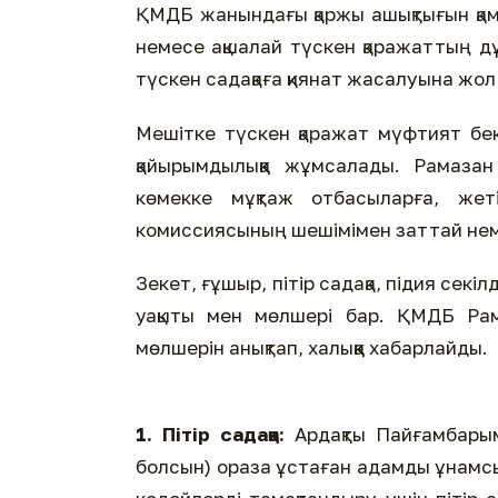
ҚМДБ жанындағы қаржы ашықтығын қам
немесе ақшалай түскен қаражаттың дұ
түскен садақаға қиянат жасалуына жол
Мешітке түскен қаражат мүфтият бе
қайырымдылыққа жұмсалады. Рамазан 
көмекке мұқтаж отбасыларға, жет
комиссиясының шешімімен заттай неме
Зекет, ғұшыр, пітір садақа, підия секіл
уақыты мен мөлшері бар. ҚМДБ Рам
мөлшерін анықтап, халыққа хабарлайды.
1. Пітір садақа:
Ардақты Пайғамбары
болсын) ораза ұстаған адамды ұнамс