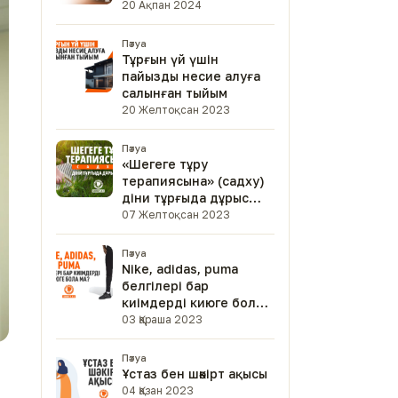
20 Ақпан 2024
Пәтуа
Тұрғын үй үшін
пайызды несие алуға
салынған тыйым
20 Желтоқсан 2023
Пәтуа
«Шегеге тұру
терапиясына» (садху)
діни тұрғыда дұрыс
па?»
07 Желтоқсан 2023
Пәтуа
Nike, аdidas, рuma
белгілері бар
киімдерді киюге бола
ма?
03 Қараша 2023
Пәтуа
Ұстаз бен шәкірт ақысы
04 Қазан 2023