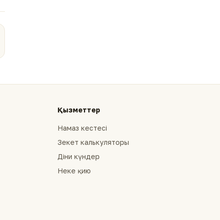
Қызметтер
Намаз кестесі
Зекет калькуляторы
Діни күндер
Неке қию