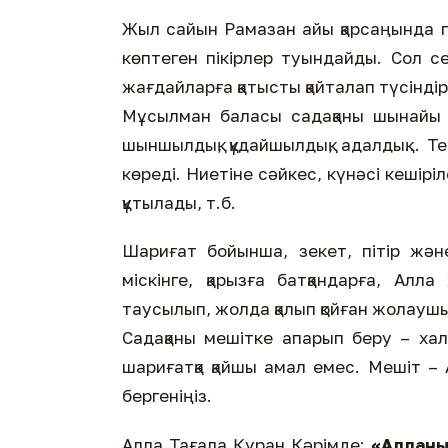
Жыл сайын Рамазан айы қарсаңында пі
көптеген пікірлер туындайды. Сол с
жағдайларға қатысты қайталап түсінді
Мұсылман баласы садақаны шынайы н
шыншылдық, құдайшылдық, адалдық... Те
көреді. Ниетіне сәйкес, күнәсі кешірі
құтылады, т.б.
Шариғат бойынша, зекет, пітір және
міскінге, қарызға батқандарға, Алл
таусылып, жолда қалып қойған жолаушыл
Садақаны мешітке апарып беру – халқ
шариғатқа қайшы амал емес. Мешіт – 
бергеніңіз.
Алла Тағала Құран Кәрімде:
«Алланы