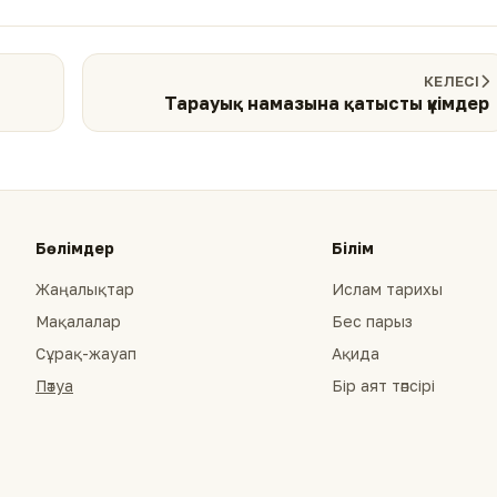
КЕЛЕСІ
Тарауық намазына қатысты үкімдер
Бөлімдер
Білім
Жаңалықтар
Ислам тарихы
Мақалалар
Бес парыз
Сұрақ-жауап
Ақида
Пәтуа
Бір аят тәпсірі