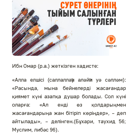
Ибн Омар (р.а.) жеткізген хадисте:
«Алла елшісі (саллаллаһу аләйһи уә сәлләм):
«Расында, мына бейнелерді жасағандар
қиямет күні азапқа душар болады. Сол күні
оларға: «Ал енді өз қолдарыңмен
жасағандарыңа жан бітіріп көріңдер», – деп
айтылады», – делінген.(Бұхари, таухид 56;
Муслим, либәс 96).