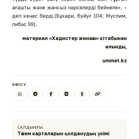
ағашты және жансыз нәрселерді бейнеле», –
деп кеңес берді.(Бұхари, буйуғ 104; Муслим,
либәс 99).
материал «Хадистер жинағы» кітабынан
алынды,
ummet.kz
БӨЛІСУ
АЛДЫҢҒЫ
Төлем карталарын қолданудың үкімі