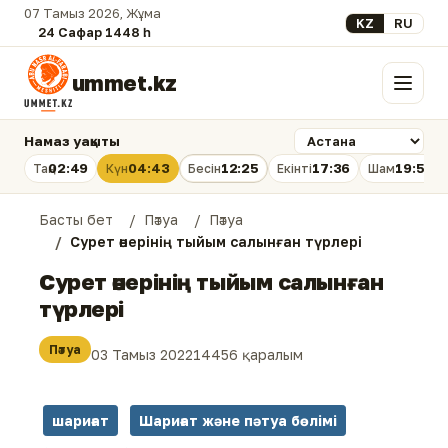
07 Тамыз 2026, Жұма
Select your lan
KZ
RU
24 Сафар 1448 һ.
ummet.kz
Мәзір
Намаз уақыты
02:49
04:43
12:25
17:36
19:56
Таң
Күн
Бесін
Екінті
Шам
Басты бет
Пәтуа
Пәтуа
Сурет өнерінің тыйым салынған түрлері
Сурет өнерінің тыйым салынған
түрлері
Пәтуа
03 Тамыз 2022
14456 қаралым
шариғат
Шариғат және пәтуа бөлімі