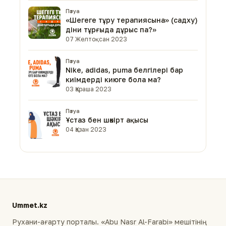
Пәтуа
«Шегеге тұру терапиясына» (садху)
діни тұрғыда дұрыс па?»
07 Желтоқсан 2023
Пәтуа
Nike, аdidas, рuma белгілері бар
киімдерді киюге бола ма?
03 Қараша 2023
Пәтуа
Ұстаз бен шәкірт ақысы
04 Қазан 2023
Ummet.kz
Рухани-ағарту порталы. «Abu Nasr Al-Farabi» мешітінің