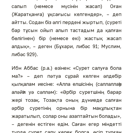
салып (немесе мүсінін жасап) Оған
(Жаратқанға) ұқсағысы келгендер», – деп
айтты. Содан біз әлгі пердені жыртып, (суреті
бар тұсын ойып алып тастадым да қалған
бөлігінен) бір (немесе екі) жастық жасап
алдық», – деген (Бұхари, либәс 91; Муслим,
либәс 929).
Ибн Аббас (р.а.) өзінен: «Сурет салуға бола
ма?» – деп пәтуа сұрай келген әлдебір
қылқалам иесіне: «Алла елшісінің (саллаллаһу
аләйһи уә сәлләм): «Әрбір суретшінің барар
жері тозақ. Тозақта оның дүниеде салған
әрбір суретінің орнына бір мақұлықтан
жаратылып, солар оны азаптайтын болады»,
– дегенін естіген едім. Саған егер міндетті
түрде сурет салу керек болса, өсіп тұрған