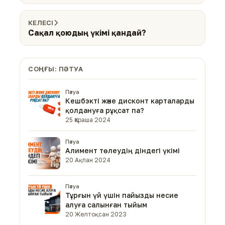
КЕЛЕСІ
Сақал қоюдың үкімі қандай?
СОҢҒЫ: ПӘТУА
Пәтуа
Кешбэкті және дисконт карталарды
қолдануға рұқсат па?
25 Қараша 2024
Пәтуа
Алимент төлеудің діндегі үкімі
20 Ақпан 2024
Пәтуа
Тұрғын үй үшін пайызды несие
алуға салынған тыйым
20 Желтоқсан 2023