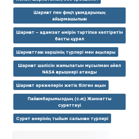
Шариғат пен фиқһ ұғымдарының
айырмашылығы
Шариғат – адамзат өмірін тәртіпке келтіретін
басты құрал
Шариғаттағы көршінің түрлері мен ақылары
Шариғат шәлісін жамылатын мұсылман әйел
NASA ғарышкері атанды
Шариғат ережелерін жетік білген ақын
Пайғамбарымыздың (с.ғ.с) Жәннатты
суреттеуі
Сурет өнерінің тыйым салынған түрлері