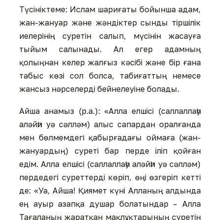
Түсініктеме: Ислам шариғаты бойынша адам,
жан-жануар және жәндіктер сынды тіршілік
иелерінің суретін салып, мүсінін жасауға
тыйым салынады. Ал егер адамның
қолыңнан келер жалғыз кәсібі және бір ғана
табыс көзі сол болса, табиғаттың немесе
жансыз нәрселерді бейнелеуіне болады.
Айша анамыз (р.а.): «Алла елшісі (саллаллаһу
аләйһи уә сәлләм) алыс сапардан оралғанда
мен бөлмемдегі қабырғадағы оймаға (жан-
жануардың) суреті бар перде іліп қойған
едім. Алла елшісі (саллаллаһу аләйһи уә сәлләм)
пердедегі суреттерді көріп, өңі өзгеріп кетті
де: «Уа, Айша! Қиямет күні Алланың алдында
ең ауыр азапқа душар болатындар – Алла
Тағаланың жаратқан мақлұқтарының суретін