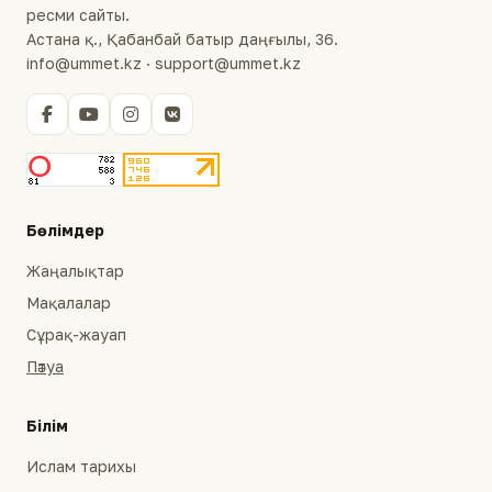
ресми сайты.
Астана қ., Қабанбай батыр даңғылы, 36.
info@ummet.kz · support@ummet.kz
Бөлімдер
Жаңалықтар
Мақалалар
Сұрақ-жауап
Пәтуа
Білім
Ислам тарихы