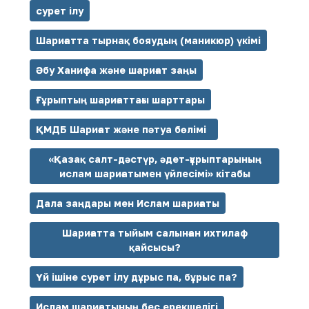
сурет ілу
Шариғатта тырнақ бояудың (маникюр) үкімі
Әбу Ханифа және шариғат заңы
Ғұрыптың шариғаттағы шарттары
ҚМДБ Шариғат және пәтуа бөлімі
«Қазақ салт-дәстүр, әдет-ғұрыптарының
ислам шариғатымен үйлесімі» кітабы
Дала заңдары мен Ислам шариғаты
Шариғатта тыйым салынған ихтилаф
қайсысы?
Үй ішіне сурет ілу дұрыс па, бұрыс па?
Ислам шариғатының бес ерекшелігі