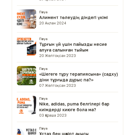
Пәтуа
Алимент төлеудің діндегі үкімі
20 Ақпан 2024
Пәтуа
Тұрғын үй үшін пайызды несие
алуға салынған тыйым
20 Желтоқсан 2023
Пәтуа
«Шегеге тұру терапиясына» (садху)
діни тұрғыда дұрыс па?»
07 Желтоқсан 2023
Пәтуа
Nike, аdidas, рuma белгілері бар
киімдерді киюге бола ма?
03 Қараша 2023
Пәтуа
Ұстаз бен шәкірт ақысы