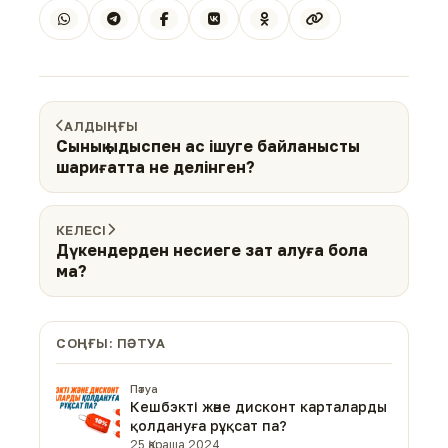
АЛДЫҢҒЫ
Сынық ыдыспен ас ішуге байланысты
шариғатта не делінген?
КЕЛЕСІ
Дүкендерден несиеге зат алуға бола
ма?
СОҢҒЫ: ПӘТУА
Пәтуа
Кешбэкті және дисконт карталарды
қолдануға рұқсат па?
25 Қараша 2024