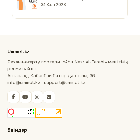
04 Қазан 2023
Ummet.kz
Рухани-ағарту порталы. «Abu Nasr Al-Farabi» мешітінің
ресми сайты.
Астана қ., Қабанбай батыр даңғылы, 36.
info@ummet.kz · support@ummet.kz
Бөлімдер