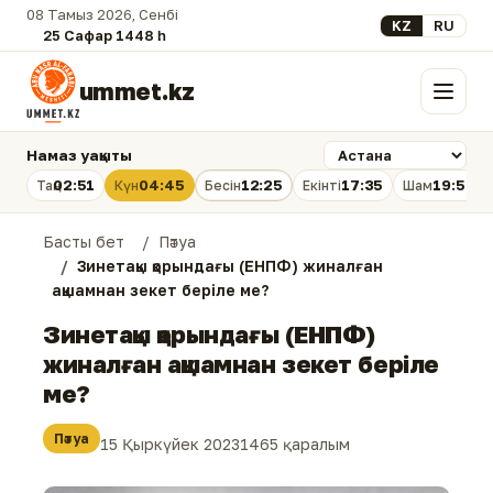
08 Тамыз 2026, Сенбі
Select your lan
KZ
RU
25 Сафар 1448 һ.
ummet.kz
Мәзір
Намаз уақыты
02:51
04:45
12:25
17:35
19:54
Таң
Күн
Бесін
Екінті
Шам
Басты бет
Пәтуа
Зинетақы қорындағы (ЕНПФ) жиналған
ақшамнан зекет беріле ме?
Зинетақы қорындағы (ЕНПФ)
жиналған ақшамнан зекет беріле
ме?
Пәтуа
15 Қыркүйек 2023
1465 қаралым