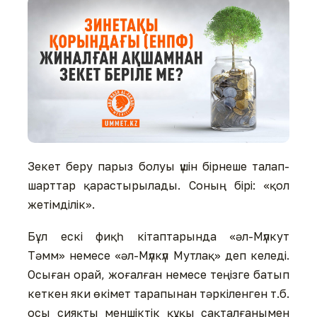
Зекет беру парыз болуы үшін бірнеше талап-
шарттар қарастырылады. Соның бірі: «қол
жетімділік».
Бұл ескі фиқһ кітаптарында «әл-Мүлкут
Тәмм» немесе «әл-Мүлкүл Мутлақ» деп келеді.
Осыған орай, жоғалған немесе теңізге батып
кеткен яки өкімет тарапынан тәркіленген т.б.
осы сияқты меншіктік құқы сақталғанымен