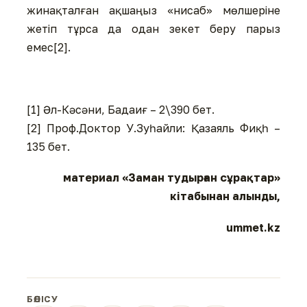
жинақталған ақшаңыз «нисаб» мөлшеріне
жетіп тұрса да одан зекет беру парыз
емес[2].
[1] Әл-Кәсәни, Бадаиғ – 2\390 бет.
[2] Проф.Доктор У.Зуһайли: Қазаяль Фиқһ –
135 бет.
материал «Заман тудырған сұрақтар»
кітабынан алынды,
ummet.kz
БӨЛІСУ