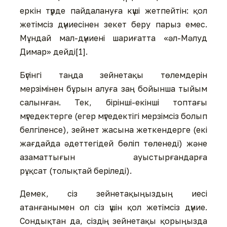
еркін түрде пайдалануға күші жетпейтін: қол
жетімсіз дүниесінен зекет беру парыз емес.
Мұндай мал-дүниені шариғатта «әл-Мәлуд
Димар» дейді[1].
Бүгінгі таңда зейнетақы төлемдерін
мерзімінен бұрын алуға заң бойынша тыйым
салынған. Тек, бірінші-екінші топтағы
мүгедектерге (егер мүгедектігі мерзімсіз болып
белгіленсе), зейнет жасына жеткендерге (екі
жағдайда әдеттегідей бөліп төленеді) және
азаматтығын ауыстырғандарға
рұқсат (толықтай беріледі).
Демек, сіз зейнетақыңыздың иесі
атанғанымен ол сіз үшін қол жетімсіз дүние.
Сондықтан да, сіздің зейнетақы қорыңызда