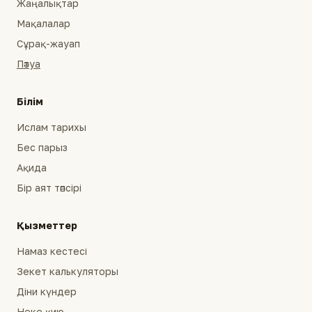
Жаңалықтар
Мақалалар
Сұрақ-жауап
Пәтуа
Білім
Ислам тарихы
Бес парыз
Ақида
Бір аят тәпсірі
Қызметтер
Намаз кестесі
Зекет калькуляторы
Діни күндер
Неке қию