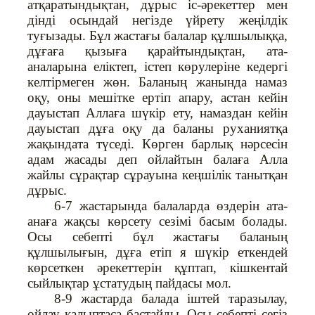
атқаратындықтан, дұрыс іс-әрекеттер мен
дінді осындай негізде үйрету жеңілдік
туғызады. Бұл жастағы балалар құлшылыққа,
дұғаға қызыға қарайтындықтан, ата-
аналарына еліктеп, істеп көрулеріне кедергі
келтірмеген жөн. Баланың жанында намаз
оқу, оны мешітке ертіп апару, астан кейін
дауыстап Аллаға шүкір ету, намаздан кейін
дауыстап дұға оқу да баланы руханиятқа
жақындата түседі. Көрген барлық нәрсесін
адам жасады деп ойлайтын балаға Алла
жайлы сұрақтар сұрауына кеңшілік танытқан
дұрыс.
6-7 жастарында балаларда өздерін ата-
анаға жақсы көрсету сезімі басым болады.
Осы себепті бұл жастағы баланың
құлшылығын, дұға етіп я шүкір еткендей
көрсеткен әрекеттерін құптап, кішкентай
сыйлықтар ұстатудың пайдасы мол.
8-9 жастарда балада іштей таразылау,
ойлау қалыптаса бастайды. Осы себепті сегіз