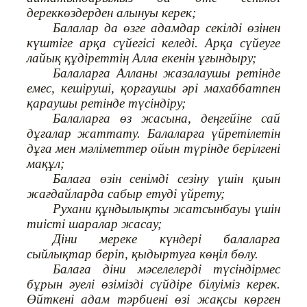
дереккөздерден алынуы керек;
Балалар да өзге адамдар секілді өзінен
күштіге арқа сүйегісі келеді. Арқа сүйеуге
лайық құдіреттің Алла екенін ұғындыру;
Балаларға Алланы жазалаушы ретінде
емес, кешіруші, қорғаушы әрі махаббатпен
қараушы ретінде түсіндіру;
Балаларға өз жасына, деңгейіне сай
дұғалар жаттату. Балаларға үйретілетін
дұға мен мәліметтер ойын түрінде берілгені
мақұл;
Балаға өзін сенімді сезіну үшін қиын
жағдайларда сабыр етуді үйрету;
Рухани құндылықты жатсынбауы үшін
тиісті шаралар жасау;
Діни мереке күндері балаларға
сыйлықтар беріп, қыдыртуға көңіл бөлу.
Балаға діни мәселелерді түсіндірмес
бұрын әуелі өзімізді сүйдіре білуіміз керек.
Өйткені адам тәрбиені өзі жақсы көрген