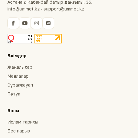
Астана қ., Қабанбай батыр даңғылы, 36.
info@ummet.kz · support@ummet.kz
Бөлімдер
Жаңалықтар
Мақалалар
Сұрақ-жауап
Пәтуа
Білім
Ислам тарихы
Бес парыз