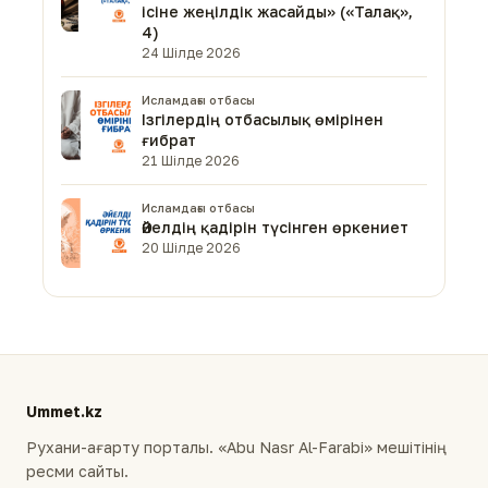
ісіне жеңілдік жасайды» («Талақ»,
4)
24 Шілде 2026
Исламдағы отбасы
Ізгілердің отбасылық өмірінен
ғибрат
21 Шілде 2026
Исламдағы отбасы
Әйелдің қадірін түсінген өркениет
20 Шілде 2026
Ummet.kz
Рухани-ағарту порталы. «Abu Nasr Al-Farabi» мешітінің
ресми сайты.