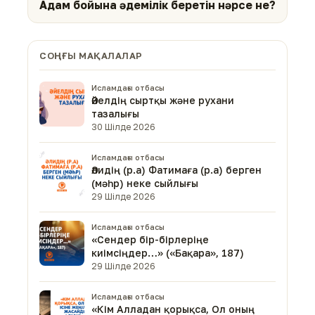
Адам бойына әдемілік беретін нәрсе не?
СОҢҒЫ МАҚАЛАЛАР
Исламдағы отбасы
Әйелдің сыртқы және рухани
тазалығы
30 Шілде 2026
Исламдағы отбасы
Әлидің (р.а) Фатимаға (р.а) берген
(мәһр) неке сыйлығы
29 Шілде 2026
Исламдағы отбасы
«Сендер бір-бірлеріңе
киімсіңдер…» («Бақара», 187)
29 Шілде 2026
Исламдағы отбасы
«Кім Алладан қорықса, Ол оның