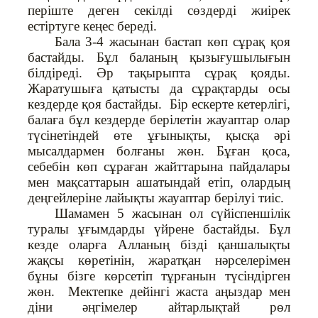
періште деген секілді сөздерді жиірек
естіртуге кеңес береді.
Бала 3-4 жасынан бастап көп сұрақ қоя
бастайды. Бұл баланың қызығушылығын
білдіреді. Әр тақырыпта сұрақ қояды.
Жаратушыға қатысты да сұрақтарды осы
кездерде қоя бастайды. Бір ескерте кетерлігі,
балаға бұл кездерде берілетін жауаптар олар
түсінетіндей өте ұғынықты, қысқа әрі
мысалдармен болғаны жөн. Бұған қоса,
себебін көп сұраған жайттарына пайдалары
мен мақсаттарын ашатындай етіп, олардың
деңгейлеріне лайықты жауаптар берілуі тиіс.
Шамамен 5 жасынан ол сүйіспеншілік
туралы ұғымдарды үйрене бастайды. Бұл
кезде оларға Алланың бізді қаншалықты
жақсы көретінін, жаратқан нәрселерімен
бұны бізге көрсетіп тұрғанын түсіндірген
жөн. Мектепке дейінгі жаста аңыздар мен
діни әңгімелер айтарлықтай рөл