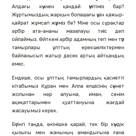
Алдағы күннен қандай үмітіміз бар?
Жұртымыздың жарқын болашағы үшін қажыр-
қайрат жұмсап жүрміз бе? Міне осы сұрақтар
әрбір ата-ананы мазалауы тиіс деп
ойлаймыз. Өйткені әрбір адамның тегі мен түп
тамырлары ұлттық ерекшеліктермен
байланысып жатыр десек артық айтқандық
емес.
Ендеше, осы ұлттық тамырлардың қасиетті
кітабымыз Құран мен Алла елшісінің сүннет
жолынан нәр алуына, иман, сенім
ақиқаттарымен қуаттануына жағдай
жасауымыз керек.
Бүгінгі таңда, өкінішке қарай, тек бір күндік
қызығы мен жанының амандығына ғана