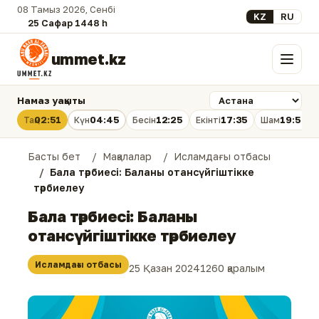
08 Тамыз 2026, Сенбі
Select your lan
KZ
RU
25 Сафар 1448 һ.
ummet.kz
Мәзір
Намаз уақыты
02:51
04:45
12:25
17:35
19:54
Таң
Күн
Бесін
Екінті
Шам
Басты бет
Мақалалар
Исламдағы отбасы
Бала тәрбиесі: Баланы отансүйгіштікке
тәрбиелеу
Бала тәрбиесі: Баланы
отансүйгіштікке тәрбиелеу
Исламдағы отбасы
25 Қазан 2024
1260 қаралым