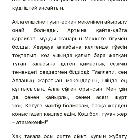
күнді іштей аңсайтын.
Алла елшісіне туып-өскен мекенінен айырылу
оңай болмады. Артына қайта-қайта
қарайлап, мұңды жанарын Меккеге тігумен
болды. Хәзрауа алқабына келгенде түйесін
тоқтатып, көз ұшында қалып бара жатқан
туған қаласына деген қимастық сезімін
төмендегі сөздермен білдірді: “Уаллаһи, сен
Алланың жаратқан мекендерінің ішінде ең
құттысысың. Алла сүйген орынсың. Мен үшін
де сенен қайырлы, сенен әсем жұрт
жоқ. Кетуге мәжбүр болмасам, басқа жерден
қоныс іздеп көшпес едім. Қош бол, туған жер
– атамекенім!”
Хақ тағала осы сәтте сүйікті құлын жұбату