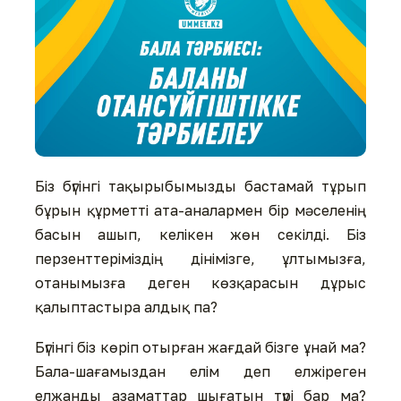
Біз бүгінгі тақырыбымызды бастамай тұрып
бұрын құрметті ата-аналармен бір мәселенің
басын ашып, келікен жөн секілді. Біз
перзенттеріміздің дінімізге, ұлтымызға,
отанымызға деген көзқарасын дұрыс
қалыптастыра алдық па?
Бүгінгі біз көріп отырған жағдай бізге ұнай ма?
Бала-шағамыздан елім деп елжіреген
елжанды азаматтар шығатын түрі бар ма?