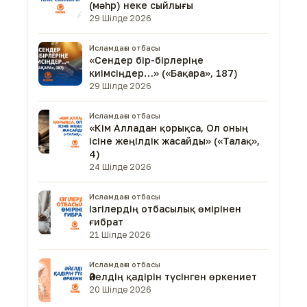
(мәһр) неке сыйлығы
29 Шілде 2026
Исламдағы отбасы
«Сендер бір-бірлеріңе
киімсіңдер…» («Бақара», 187)
29 Шілде 2026
Исламдағы отбасы
«Кім Алладан қорықса, Ол оның
ісіне жеңілдік жасайды» («Талақ»,
4)
24 Шілде 2026
Исламдағы отбасы
Ізгілердің отбасылық өмірінен
ғибрат
21 Шілде 2026
Исламдағы отбасы
Әйелдің қадірін түсінген өркениет
20 Шілде 2026