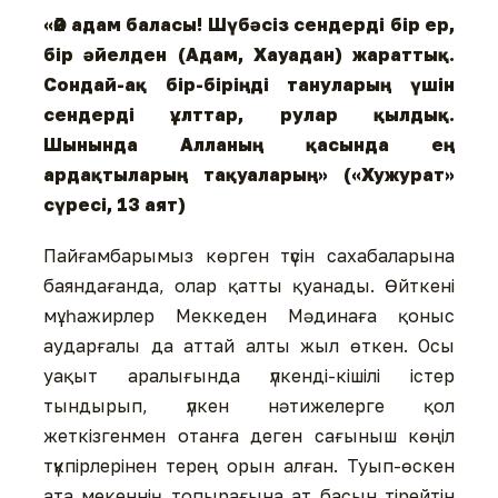
«Әй адам баласы! Шүбәсіз сендерді бір ер,
бір әйелден (Адам, Хауадан) жараттық.
Сондай-ақ бір-біріңді тануларың үшін
сендерді ұлттар, рулар қылдық.
Шынында Алланың қасында ең
ардақтыларың тақуаларың» («Хужурат»
сүресі, 13 аят)
Пайғамбарымыз көрген түсін сахабаларына
баяндағанда, олар қатты қуанады. Өйткені
мұһажирлер Меккеден Мәдинаға қоныс
аударғалы да аттай алты жыл өткен. Осы
уақыт аралығында үлкенді-кішілі істер
тындырып, үлкен нәтижелерге қол
жеткізгенмен отанға деген сағыныш көңіл
түкпірлерінен терең орын алған. Туып-өскен
ата мекеннің топырағына ат басын тірейтін