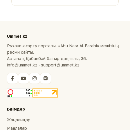
Ummet.kz
Рухани-ағарту порталы. «Abu Nasr Al-Farabi» мешітінің
ресми сайты.
Астана қ., Қабанбай батыр даңғылы, 36.
info@ummet.kz · support@ummet.kz
Бөлімдер
Жаңалықтар
Мақалалар