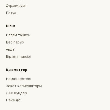
Сұрақ-жауап
Пәтуа
Білім
Ислам тарихы
Бес парыз
Ақида
Бір аят тәпсірі
Қызметтер
Намаз кестесі
Зекет калькуляторы
Діни күндер
Неке қию