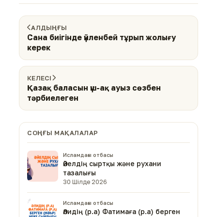
АЛДЫҢҒЫ
Сана биігінде үйленбей тұрып жолығу
керек
КЕЛЕСІ
Қазақ баласын үш-ақ ауыз сөзбен
тәрбиелеген
СОҢҒЫ МАҚАЛАЛАР
Исламдағы отбасы
Әйелдің сыртқы және рухани
тазалығы
30 Шілде 2026
Исламдағы отбасы
Әлидің (р.а) Фатимаға (р.а) берген