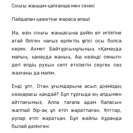
Соңғы жаңқам қалғанша мен сенікі
Пайдалан қажетіңе жараса алаш!
Иә, өзін соңғы жаңқасына дейін ел игілігіне
атай білген нағыз ерліктің үлгісі осы болса
керек. Ахмет Байтұрсынұлының «Қамауда
малың, қанауда жаның, Аш көзіңді оянып»
деп елдің рухын селт еткізетін сергек сөз
жазғаны да мәлім.
Енді ұлт, Отан ұғымдарына асыл дініміздің
көзқарасы қандай? Бұл тұрғыда ең алдымен
айтпағымыз, Алла тағала адам баласын
жаппай бір-ақ ұл етіп жаратпаған. Ұлттар,
рулар етіп жаратқан. Бұл жайлы Құранда
былай делінген: