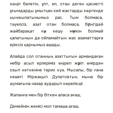
көңіл бөлетін, ұлт, ел, отан деген қасиетті
ұғымдарды ұмытқан кей жастарды көргенде
қынжылатынымыз рас. Тым болмаса,
тәуелсіз, азат отан болмаса, бүгінгідей
жайбарақат күн кешу мүмкін болмай
қалатынын да ойламайтын жас азаматтарға
еріксіз қарнымыз ашады.
Алайда сол отанның азаттығын армандаған
небір асыл ерлеріміз еңіреп жүріп өмірден
озып кеткеніне тарих куә. Мысалы, бір ғана
кешегі Міржақып Дулатовтың мына бір
шумағына назар аударып көрелікші:
Жапанға мен бір біткен аласа ағаш,
Демеймін жемісі мол тамаша ағаш,