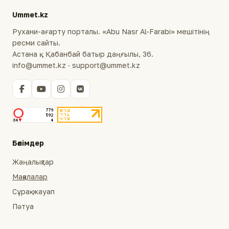
Ummet.kz
Рухани-ағарту порталы. «Abu Nasr Al-Farabi» мешітінің
ресми сайты.
Астана қ., Қабанбай батыр даңғылы, 36.
info@ummet.kz · support@ummet.kz
Бөлімдер
Жаңалықтар
Мақалалар
Сұрақ-жауап
Пәтуа