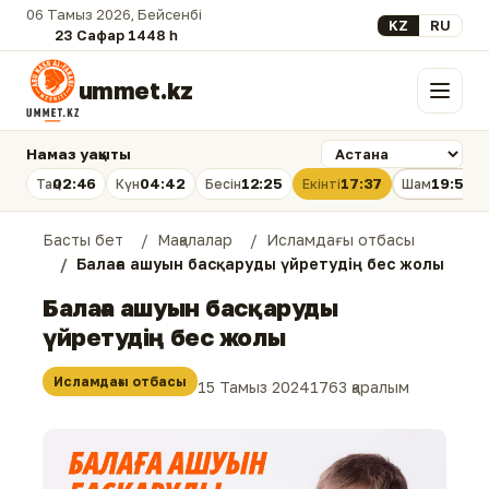
06 Тамыз 2026, Бейсенбі
Select your lan
KZ
RU
23 Сафар 1448 һ.
ummet.kz
Мәзір
Намаз уақыты
02:46
04:42
12:25
17:37
19:58
Таң
Күн
Бесін
Екінті
Шам
Басты бет
Мақалалар
Исламдағы отбасы
Балаға ашуын басқаруды үйретудің бес жолы
Балаға ашуын басқаруды
үйретудің бес жолы
Исламдағы отбасы
15 Тамыз 2024
1763 қаралым