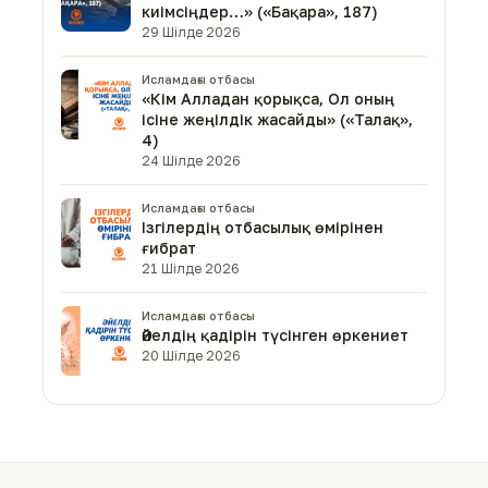
киімсіңдер…» («Бақара», 187)
29 Шілде 2026
Исламдағы отбасы
«Кім Алладан қорықса, Ол оның
ісіне жеңілдік жасайды» («Талақ»,
4)
24 Шілде 2026
Исламдағы отбасы
Ізгілердің отбасылық өмірінен
ғибрат
21 Шілде 2026
Исламдағы отбасы
Әйелдің қадірін түсінген өркениет
20 Шілде 2026