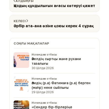
АЛДЫҢҒЫ
Қыздың құндылығын ағасы көтеруі қажет
КЕЛЕСІ
Әрбір ата-ана өзіне қоюы керек 4 сұрақ
СОҢҒЫ МАҚАЛАЛАР
Исламдағы отбасы
Әйелдің сыртқы және рухани
тазалығы
30 Шілде 2026
Исламдағы отбасы
Әлидің (р.а) Фатимаға (р.а) берген
(мәһр) неке сыйлығы
29 Шілде 2026
Исламдағы отбасы
«Сендер бір-бірлеріңе