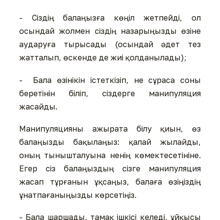
- Сіздің балаңызға көңіл жетпейді, ол
осындай жолмен сіздің назарыңызды өзіне
аударуға тырысады (осындай әдет тез
жатталып, өскенде де жиі қолданылады);
- Бала өзінікін істеткізіп, не сұраса соны
беретінін біліп, сіздерге манипуляция
жасайды.
Манипуляцияны ажырата білу қиын, өз
балаңызды бақылаңыз: қалай жылайды,
оның тынышталуына ненің көмектесетініне.
Егер сіз балаңыздың сізге манипуляция
жасап тұрғанын ұқсаңыз, балаға өзіңіздің
ұнатпағаныңызды көрсетіңіз.
- Бала шаршады, тамақ ішкісі келеді, ұйқысы