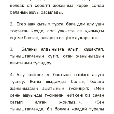
келеді: ол себепті жоюыңыз керек сонда
баланың ашуы басылады.
2. Егер ашу қызып тұрса, бала дем алу үшін
тоқтаған кезде, сол уақытта сіз қызықты
әңгіме бастап, назарын өзіңізге аударыңыз.
3. Баланы алдыңызға алып, құшақтап,
тынышталғанын күтіп, оған жаныңыздың
ашитынын түсіндіру.
4. Ашу кезінде ең бастысы өзіңізге ашуға
түспеу. Өзіңіз шыдамды болып, балаға
жаныңыздың ашитынын түсіндіріп: «Мен
сенің ашуыңды түсінемін, өйткені біз саған
сатып алған жоқпыз...», «Сен
тынышталғанда, біз болған жағдай туралы