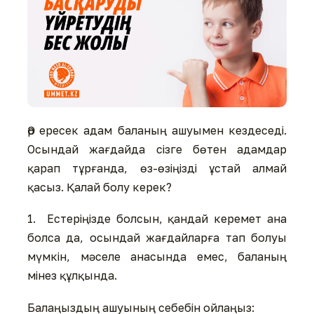
Әр ересек адам баланың ашуымен кездеседі.
Осындай жағдайда сізге бөтен адамдар
қарап тұрғанда, өз-өзіңізді ұстай алмай
қасыз. Қалай болу керек?
1. Естеріңізде болсын, қандай керемет ана
болса да, осындай жағдайларға тап болуы
мүмкін, мәселе анасында емес, баланың
мінез құлқында.
Балаңыздың ашуының себебін ойлаңыз: