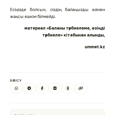
Есіңізде болсын, сіздің балаңызды өзінен
жақсы ешкім білмейді.
материал «Баланы тәрбиелеме, өзіңді
тәрбиеле» кітабынан алынды,
ummet.kz
БӨЛІСУ