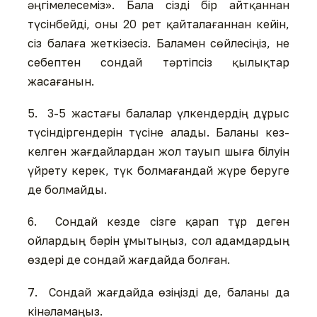
әңгімелесеміз». Бала сізді бір айтқаннан
түсінбейді, оны 20 рет қайталағаннан кейін,
сіз балаға жеткізесіз. Баламен сөйлесіңіз, не
себептен сондай тәртіпсіз қылықтар
жасағанын.
5. 3-5 жастағы балалар үлкендердің дұрыс
түсіндіргендерін түсіне алады. Баланы кез-
келген жағдайлардан жол тауып шыға білуін
үйрету керек, түк болмағандай жүре беруге
де болмайды.
6. Сондай кезде сізге қарап тұр деген
ойлардың бәрін ұмытыңыз, сол адамдардың
өздері де сондай жағдайда болған.
7. Сондай жағдайда өзіңізді де, баланы да
кінәламаңыз.