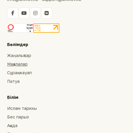
Бөлімдер
Жаңалықтар
Мақалалар
Сұрақ-жауап
Пәтуа
Білім
Ислам тарихы
Бес парыз
Ақида