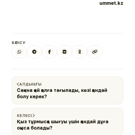
ummet.kz
БӨЛІСУ
АЛДЫҢҒЫ
Сақина қай қолға тағылады, көзі қандай
болу керек?
КЕЛЕСІ
Қыз тұрмысқа шығуы үшін қандай дұға
оқыса болады?