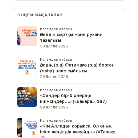
СОҢҒЫ МАҚАЛАЛАР
Исламдағы отбасы
Әйелдің сыртқы және рухани
тазалығы
30 Шілде 2026
Исламдағы отбасы
Әлидің (р.а) Фатимаға (р.а) берген
(мәһр) неке сыйлығы
29 Шілде 2026
Исламдағы отбасы
«Сендер бір-бірлеріңе
киімсіңдер…» («Бақара», 187)
29 Шілде 2026
Исламдағы отбасы
«Кім Алладан қорықса, Ол оның
ісіне жеңілдік жасайды» («Талақ»,
4)