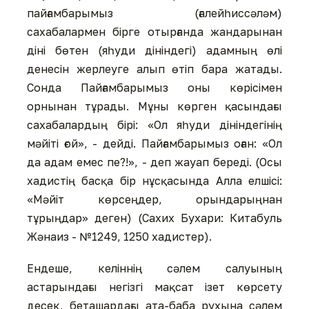
пайғамбарымыз (ғалейһиссәләм)
сахабалармен бірге отырғанда жандарынан
діні бөтен (яһуди дініндегі) адамның өлі
денесін жерлеуге алып өтіп бара жатады.
Сонда Пайғамбарымыз оны көрісімен
орнынан тұрады. Мұны көрген қасындағы
сахабалардың бірі: «Ол яһуди дініндегінің
мәйіті ғой», - дейді. Пайғамбарымыз оған: «Ол
да адам емес пе?!», - деп жауап береді. (Осы
хадистің басқа бір нұсқасында Алла елшісі:
«Мәйіт көрсеңдер, орындарыңнан
тұрыңдар» деген) (Сахих Бухари: Китабуль
Жәнаиз - №1249, 1250 хадистер).
Ендеше, келіннің сәлем салуының
астарындағы негізгі мақсат ізет көрсету
десек, беташардағы ата-баба рухына сәлем