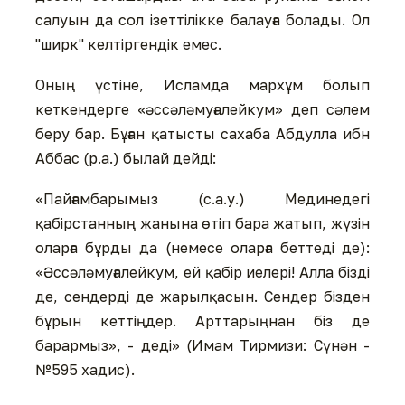
салуын да сол ізеттілікке балауға болады. Ол
"ширк" келтіргендік емес.
Оның үстіне, Исламда мархұм болып
кеткендерге «әссәләмуғалейкум» деп сәлем
беру бар. Бұған қатысты сахаба Абдулла ибн
Аббас (р.а.) былай дейді:
«Пайғамбарымыз (с.а.у.) Мединедегі
қабірстанның жанына өтіп бара жатып, жүзін
оларға бұрды да (немесе оларға беттеді де):
«Әссәләмуғалейкум, ей қабір иелері! Алла бізді
де, сендерді де жарылқасын. Сендер бізден
бұрын кеттіңдер. Арттарыңнан біз де
барармыз», - деді» (Имам Тирмизи: Сүнән -
№595 хадис).