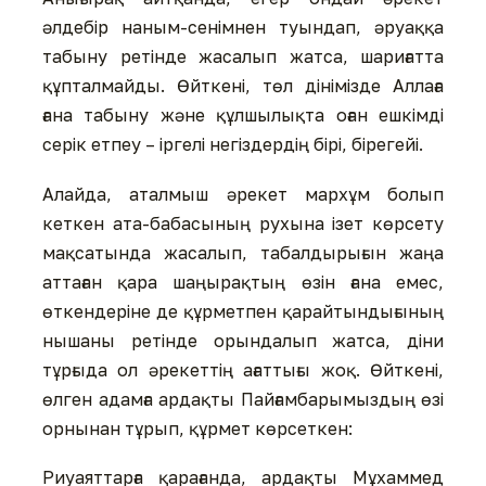
әлдебір наным-сенімнен туындап, әруаққа
табыну ретінде жасалып жатса, шариғатта
құпталмайды. Өйткені, төл дінімізде Аллаға
ғана табыну және құлшылықта оған ешкімді
серік етпеу – іргелі негіздердің бірі, бірегейі.
Алайда, аталмыш әрекет мархұм болып
кеткен ата-бабасының рухына ізет көрсету
мақсатында жасалып, табалдырығын жаңа
аттаған қара шаңырақтың өзін ғана емес,
өткендеріне де құрметпен қарайтындығының
нышаны ретінде орындалып жатса, діни
тұрғыда ол әрекеттің ағаттығы жоқ. Өйткені,
өлген адамға ардақты Пайғамбарымыздың өзі
орнынан тұрып, құрмет көрсеткен:
Риуаяттарға қарағанда, ардақты Мұхаммед