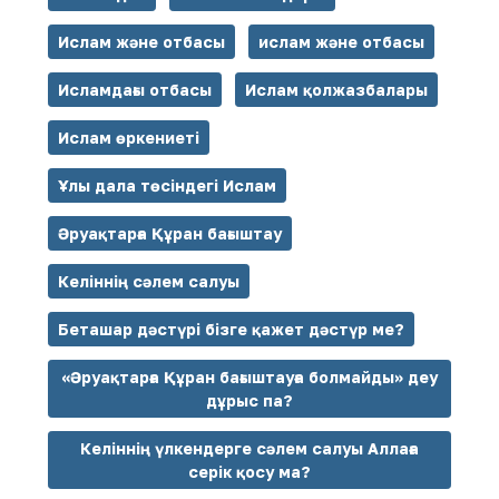
Ислам және отбасы
ислам және отбасы
Исламдағы отбасы
Ислам қолжазбалары
Ислам өркениеті
Ұлы дала төсіндегі Ислам
Әруақтарға Құран бағыштау
Келіннің сәлем салуы
Беташар дәстүрі бізге қажет дәстүр ме?
«Әруақтарға Құран бағыштауға болмайды» деу
дұрыс па?
Келіннің үлкендерге сәлем салуы Аллаға
серік қосу ма?