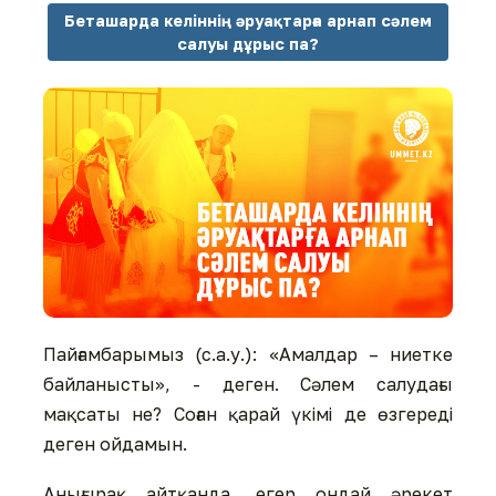
Беташарда келіннің әруақтарға арнап сәлем
салуы дұрыс па?
Пайғамбарымыз (с.а.у.): «Амалдар – ниетке
байланысты», - деген. Сәлем салудағы
мақсаты не? Соған қарай үкімі де өзгереді
деген ойдамын.
Анығырақ айтқанда, егер ондай әрекет