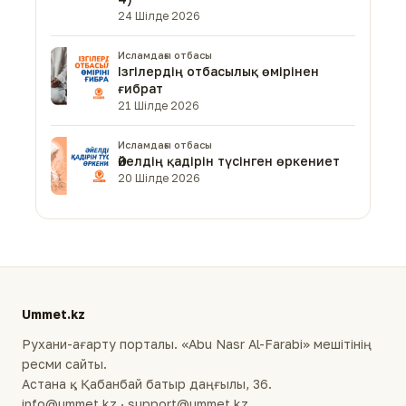
24 Шілде 2026
Исламдағы отбасы
Ізгілердің отбасылық өмірінен
ғибрат
21 Шілде 2026
Исламдағы отбасы
Әйелдің қадірін түсінген өркениет
20 Шілде 2026
Ummet.kz
Рухани-ағарту порталы. «Abu Nasr Al-Farabi» мешітінің
ресми сайты.
Астана қ., Қабанбай батыр даңғылы, 36.
info@ummet.kz · support@ummet.kz