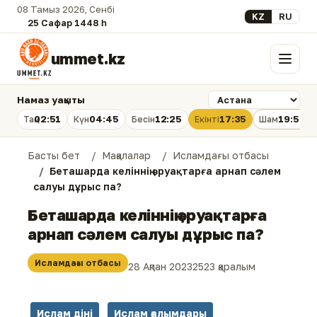
08 Тамыз 2026, Сенбі
Select your lan
KZ
RU
25 Сафар 1448 һ.
ummet.kz
Мәзір
Намаз уақыты
02:51
04:45
12:25
17:35
19:54
Таң
Күн
Бесін
Екінті
Шам
Басты бет
Мақалалар
Исламдағы отбасы
Беташарда келіннің әруақтарға арнап сәлем
салуы дұрыс па?
Беташарда келіннің әруақтарға
арнап сәлем салуы дұрыс па?
Исламдағы отбасы
28 Ақпан 2023
2523 қаралым
Ислам діні
Ислам ғалымдары