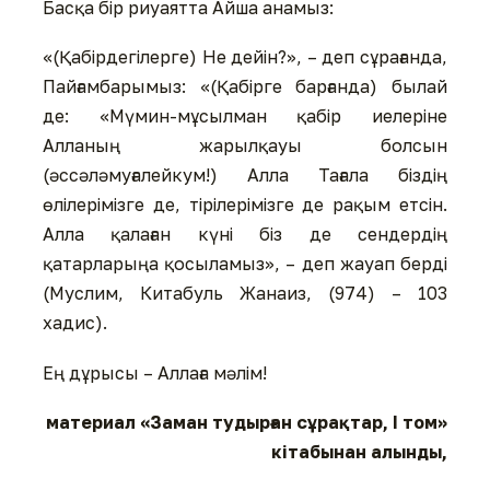
Басқа бір риуаятта Айша анамыз:
«(Қабірдегілерге) Не дейін?», – деп сұрағанда,
Пайғамбарымыз: «(Қабірге барғанда) былай
де: «Мүмин-мұсылман қабір иелеріне
Алланың жарылқауы болсын
(әссәләмуғалейкум!) Алла Тағала біздің
өлілерімізге де, тірілерімізге де рақым етсін.
Алла қалаған күні біз де сендердің
қатарларыңа қосыламыз», – деп жауап берді
(Муслим, Китабуль Жанаиз, (974) – 103
хадис).
Ең дұрысы – Аллаға мәлім!
материал «Заман тудырған сұрақтар, І том»
кітабынан алынды,