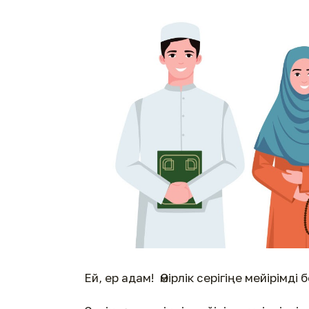
Ей, ер адам! Өмірлік серігіңе мейірімді б