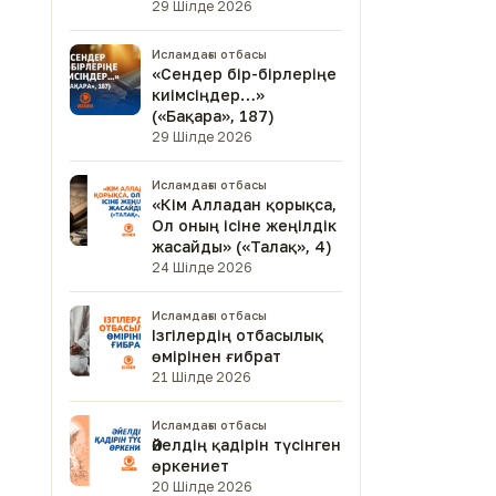
29 Шілде 2026
Исламдағы отбасы
«Сендер бір-бірлеріңе
киімсіңдер…»
(«Бақара», 187)
29 Шілде 2026
Исламдағы отбасы
«Кім Алладан қорықса,
Ол оның ісіне жеңілдік
жасайды» («Талақ», 4)
24 Шілде 2026
Исламдағы отбасы
Ізгілердің отбасылық
өмірінен ғибрат
21 Шілде 2026
Исламдағы отбасы
Әйелдің қадірін түсінген
өркениет
20 Шілде 2026