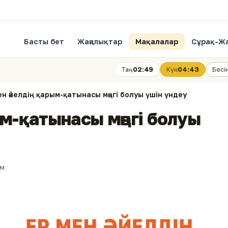
Басты бет
Жаңалықтар
Мақалалар
Сұрақ-Ж
02:49
04:43
Таң
Күн
Бесі
ен әйелдің қарым-қатынасы мәңгі болуы үшін үндеу
ым-қатынасы мәңгі болуы
ым