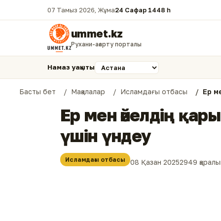
07 Тамыз 2026, Жұма
24 Сафар 1448 һ.
ummet.kz
Рухани-ағарту порталы
Намаз уақыты
Басты бет
Мақалалар
Исламдағы отбасы
Ер м
Ер мен әйелдің қар
үшін үндеу
Исламдағы отбасы
08 Қазан 2025
2949 қарал