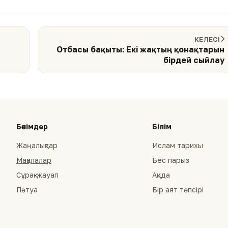
КЕЛЕСІ
Отбасы бақыты: Екі жақтың қонақтарын
бірдей сыйлау
Бөлімдер
Білім
Жаңалықтар
Ислам тарихы
Мақалалар
Бес парыз
Сұрақ-жауап
Ақида
Пәтуа
Бір аят тәпсірі