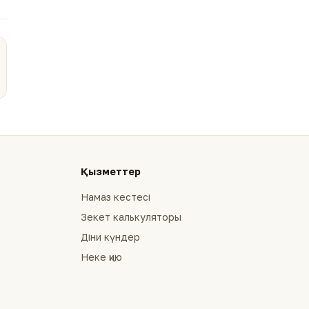
Қызметтер
Намаз кестесі
Зекет калькуляторы
Діни күндер
Неке қию