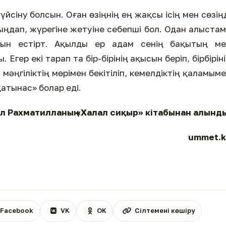
йсіну болсын. Оған өзіңнің ең жақсы ісің мен сөзің
тыңдап, жүрегіне жетуіне себепші бол. Одан алыста
ғуын естірт. Ақылды ер адам сенің бақытың ме
Егер екі тарап та бір-бірінің ақысын беріп, бірбірін
мәңгіліктің мөрімен бекітіліп, кемелдіктің қаламым
атынас» болар еді.
л Рахматилланың «Халал сиқыр» кітабынан алынд
ummet.k
Facebook
VK
OK
Сілтемені көшіру