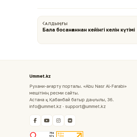
АЛДЫҢҒЫ
Бала босанғаннан кейінгі келін күтімі
Ummet.kz
Рухани-ағарту порталы. «Abu Nasr Al-Farabi»
мешітінің ресми сайты.
Астана қ., Қабанбай батыр даңғылы, 36.
info@ummet.kz · support@ummet.kz