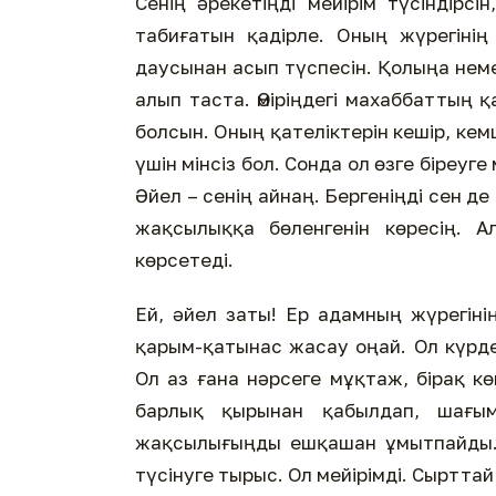
Сенің әрекетіңді мейірім түсіндірсі
табиғатын қадірле. Оның жүрегіні
даусынан асып түспесін. Қолыңа немес
алып таста. Өміріңдегі махаббаттың 
болсын. Оның қателіктерін кешір, кемш
үшін мінсіз бол. Сонда ол өзге біреуг
Әйел – сенің айнаң. Бергеніңді сен д
жақсылыққа бөленгенін көресің. 
көрсетеді.
Ей, әйел заты! Ер адамның жүрегіні
қарым-қатынас жасау оңай. Ол күрде
Ол аз ғана нәрсеге мұқтаж, бірақ к
барлық қырынан қабылдап, шағым
жақсылығыңды ешқашан ұмытпайды. Он
түсінуге тырыс. Ол мейірімді. Сырттай