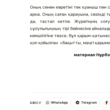
Оның сенен көретіні тек қуаныш пен сү
арна. Оның саған қарауына, сөзіңді 
да, тастап кетпе. Жүрегіңнің со
сұлулығыңның тірі бейнесіне айналады. 
кемшілігіне төзсе, бұл қарым-қатынас 
қол қойылған «бақытты, мәңгі қарымқ
материал Нұрбо
WhatsApp
Telegram
БӨЛІСУ