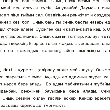
н, тіліңнен бал тамсын. Оның нәзік сезімі мен та
ң мәні мен соғуын түсін. Ашуланба! Дауысың он
е тіліңе тыйым сал. Сөздігіңнен ренжітетін сөздер
қайнар көзі бол. Оның бақыты сенің басты назарың
іліктерін елеме. Сүрінген кезін қайта-қайта кешір. 
е мұқтаж болмайды. Оның сезімін толтыр, қалауын өт
е одан көресің. Егер сен оған жақсылық жасасаң, он
Ал егер жамандық жасасаң, айна шындықты ған
ң кілті – құрмет, қадірлеу және мойынсұну. Оным
лі жаратылыс емес. Ақылды ер адамның жүрегі ке
өп нәрсе бере алады. Ер адам табиғатынан жұбай
данбай, ренжімей бауырына баса алады. Сені
ың сезімін, ойлау тәсілін ескер. Кейбір әрекет
 басқаша көрінсе де, түбі мықты.