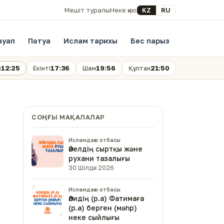
Select your language
KZ
RU
Мешіт туралы
Неке қию
ауап
Пәтуа
Ислам тарихы
Бес парыз
12:25
17:36
19:56
21:50
н
Екінті
Шам
Құптан
СОҢҒЫ МАҚАЛАЛАР
Исламдағы отбасы
Әйелдің сыртқы және
рухани тазалығы
30 Шілде 2026
Исламдағы отбасы
Әлидің (р.а) Фатимаға
(р.а) берген (мәһр)
неке сыйлығы