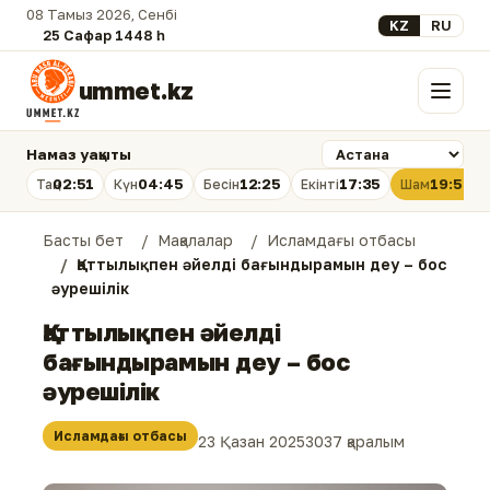
08 Тамыз 2026, Сенбі
Select your lan
KZ
RU
25 Сафар 1448 һ.
ummet.kz
Мәзір
Намаз уақыты
02:51
04:45
12:25
17:35
19:54
Таң
Күн
Бесін
Екінті
Шам
Басты бет
Мақалалар
Исламдағы отбасы
Қаттылықпен әйелді бағындырамын деу – бос
әурешілік
Қаттылықпен әйелді
бағындырамын деу – бос
әурешілік
Исламдағы отбасы
23 Қазан 2025
3037 қаралым