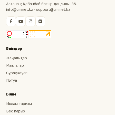
Астана қ., Қабанбай батыр даңғылы, 36.
info@ummet.kz · support@ummet.kz
Бөлімдер
Жаңалықтар
Мақалалар
Сұрақ-жауап
Пәтуа
Білім
Ислам тарихы
Бес парыз