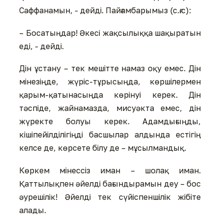
Саффанамын, - дейді. Пайғамбарымыз (с.ғ.с):
– Босатыңдар! Әкесі жақсылыққа шақыратын
еді, - дейді.
Дін ұстану – тек мешітте намаз оқу емес. Дін
мінезіңде, жүріс-тұрысыңда, көршілермен
қарым-қатынасыңда көрінуі керек. Дін
тәспіде, жайнамазда, мисуәкта емес, дін
жүректе болуы керек. Адамдығыңды,
кішіпейілділігіңді басшылар алдында естігің
келсе де, көрсете білу де – мұсылмандық.
Көркем мінессіз иман – шолақ иман.
Қаттылықпен әйелді бағындырамын деу – бос
әурешілік! Әйелді тек сүйіспеншілік жібіте
алады.