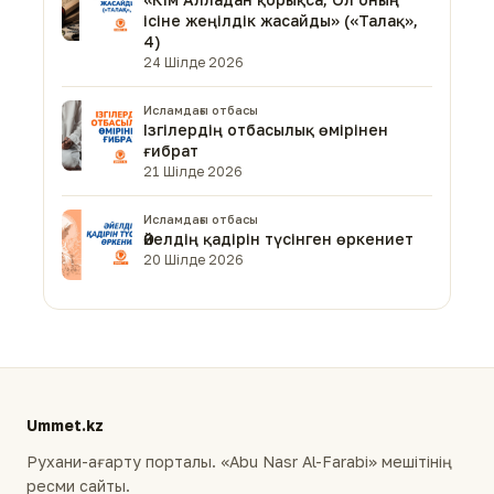
ісіне жеңілдік жасайды» («Талақ»,
4)
24 Шілде 2026
Исламдағы отбасы
Ізгілердің отбасылық өмірінен
ғибрат
21 Шілде 2026
Исламдағы отбасы
Әйелдің қадірін түсінген өркениет
20 Шілде 2026
Ummet.kz
Рухани-ағарту порталы. «Abu Nasr Al-Farabi» мешітінің
ресми сайты.