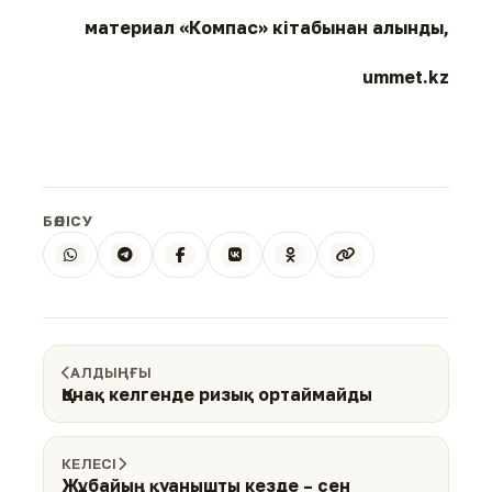
материал «Компас» кітабынан алынды,
ummet.kz
БӨЛІСУ
АЛДЫҢҒЫ
Қонақ келгенде ризық ортаймайды
КЕЛЕСІ
Жұбайың қуанышты кезде – сен