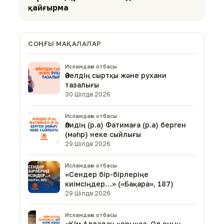
қайғырма
СОҢҒЫ МАҚАЛАЛАР
Исламдағы отбасы
Әйелдің сыртқы және рухани
тазалығы
30 Шілде 2026
Исламдағы отбасы
Әлидің (р.а) Фатимаға (р.а) берген
(мәһр) неке сыйлығы
29 Шілде 2026
Исламдағы отбасы
«Сендер бір-бірлеріңе
киімсіңдер…» («Бақара», 187)
29 Шілде 2026
Исламдағы отбасы
«Кім Алладан қорықса, Ол оның