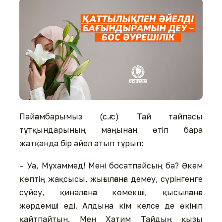
Пайғамбарымыз (с.ғ.с) Тай тайпасы
тұтқындарының маңынан өтіп бара
жатқанда бір әйел атып тұрып:
– Уа, Мұхаммед! Мені босатпайсың ба? Әкем
көптің жақсысы, жығылғанға демеу, сүрінгенге
сүйеу, қиналғанға көмекші, қысылғанға
жәрдемші еді. Алдына кім келсе де өкініп
қайтпайтын. Мен Хатим Тайдың қызы