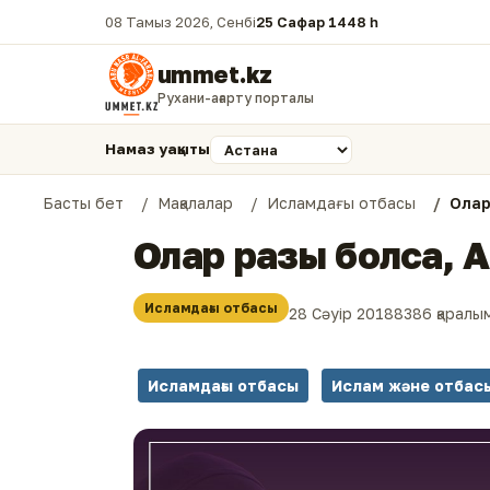
08 Тамыз 2026, Сенбі
25 Сафар 1448 һ.
ummet.kz
Рухани-ағарту порталы
Намаз уақыты
Басты бет
Мақалалар
Исламдағы отбасы
Олар
Олар разы болса, 
Исламдағы отбасы
28 Сәуір 2018
8386 қаралы
Исламдағы отбасы
Ислам және отбас