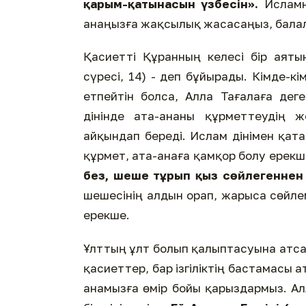
қарым-қатынасын үзбесін».
Исламны
анаңызға жақсылық жасасаңыз, балал
Қасиетті Құранның келесі бір аят
сүресі, 14) - деп бұйырады. Кімде-кі
етпейтін болса, Алла Тағалаға дег
дінінде ата-ананы құрметтеудің 
айқындап береді. Ислам дінімен қат
құрмет, ата-анаға қамқор болу ерекш
без, шеше тұрып қыз сөйлегеннен
шешесінің алдын орап, жарыса сөйлем
ерекше.
Ұлттың ұлт болып қалыптасуына атса
қасиеттер, бар ізгіліктің бастамасы 
анамызға өмір бойы қарыздармыз. Алл