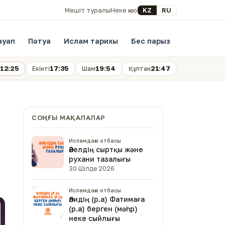
Select your language
KZ
RU
Мешіт туралы
Неке қию
ауап
Пәтуа
Ислам тарихы
Бес парыз
12:25
17:35
19:54
21:47
Екінті
Шам
Құптан
СОҢҒЫ МАҚАЛАЛАР
Исламдағы отбасы
Әйелдің сыртқы және
рухани тазалығы
30 Шілде 2026
Исламдағы отбасы
Әлидің (р.а) Фатимаға
(р.а) берген (мәһр)
неке сыйлығы