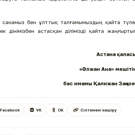
қ санамыз бен ұлттық талғамымыздың қайта түле
ек дінімізбен астасқан ділімізді қайта жаңғырты
Астана қаласы
«Әлжан Ана» мешітін
бас имамы Қалижан Заңқо
Facebook
VK
OK
Сілтемені көшіру