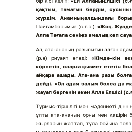
бір кісі келіп:
«Ей Алланың Елшісі (с
қақтым, тамағын бердім, сусынын
жүрдім. Анамның алдындағы бор
Пайғамбарымыз (с.ғ.с.):
«Жоқ. Жүзден
Алла Тағала сенің аз амалыңа көп сау
Ал, ата-ананың разылығын алған адам
(р.а) риуаят етеді:
«Кімде-кім әк
көрсетіп, оларға қызмет ететін бол
айқара ашады. Ата-ана разы болға
дейді. «Ол адам залым болса да ма
жауап бергенін екен Алла Елшісі (с.ғ
Тұрмыс-тіршілігі мен мәдениеті дінн
ұлты ата-ананың орны мен қадірін 
жырларын жаттап, тұла бойына толайым
мысқылдап шығады” демекші, ұрпақта