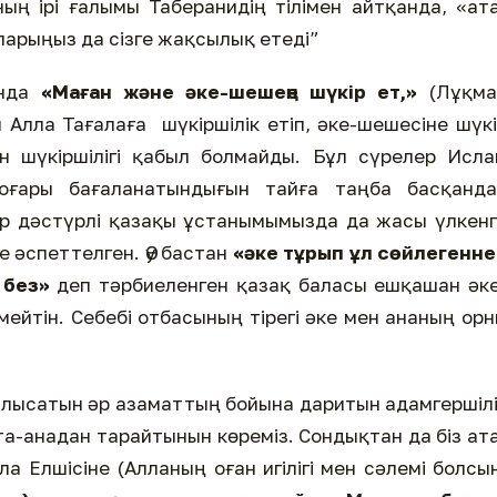
ң ірі ғалымы Таберанидің тілімен айтқанда, «ат
арыңыз да сізге жақсылық етеді”
ында
«Маған және әке-шешеңе шүкір ет,»
(Лұқма
м Алла Тағалаға шүкіршілік етіп, әке-шешесіне шүк
ен шүкіршілігі қабыл болмайды. Бұл сүрелер Исл
жоғары бағаланатындығын тайға таңба басқанда
ар дәстүрлі қазақы ұстанымымызда да жасы үлкен
е әспеттелген. Әу бастан
«әке тұрып ұл сөйлегенн
 без»
деп тәрбиеленген қазақ баласы ешқашан әк
ейтін. Себебі отбасының тірегі әке мен ананың ор
лысатын әр азаматтың бойына даритын адамгершіл
ата-анадан тарайтынын көреміз. Сондықтан да біз ат
а Елшісіне (Алланың оған игілігі мен сәлемі болсы