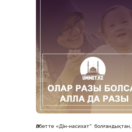
Әлбетте «Дін-насихат” болғандықтан