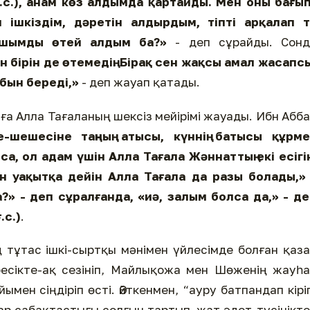
.ғ.с.), анам көз алдымда қартайды. Мен оны бағы
 ішкіздім, дәретін алдырдым, тіпті арқалап т
ышымды өтей алдым ба?»
- деп сұрайды. Сонд
 бірін де өтемедің. Бірақ сен жақсы амал жасапсы
абын береді,»
- деп жауап қатады.
ға Алла Тағаланың шексіз мейірімі жауады. Ибн Абб
е-шешесіне таңның атысы, күннің батысы құрме
са, ол адам үшін Алла Тағала Жәннаттың екі есіг
н уақытқа дейін Алла Тағала да разы болады,» 
?» - деп сұралғанда, «иә, залым болса да,» - д
.с.)
.
ің тұтас ішкі-сыртқы мәнімен үйлесімде болған қаз
бесікте-ақ сезініп, Майлықожа мен Шөженің жауһ
ен сіңдіріп өсті. Әйткенмен, “ауру батпандап кірі
р сабақтастығы солғын тартып, жат әдет-түсінікт