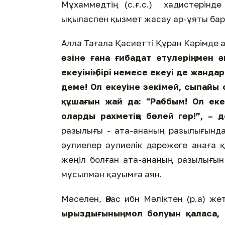
Мұхаммедтің (с.ғ.с.) хадистерінд
ықыласпен қызмет жасау ар-ұяты бар
Алла Тағала Қасиеттi Құран Кәрімде 
өзiне ғана ғибадат етулерiң мен 
екеуiнiң бiрi немесе екеуi де жанда
деме! Ол екеуiне зекiмей, сыпайы 
құшағын жай да: "Раббым! Ол еке
оларды рахметiңе бөлей гөр!”, – 
разылығы - ата-ананың разылығында 
әулиелер әулиелік дәрежеге анаға қ
жеңіл болған ата-ананың разылығын
мұсылман қауымға аян.
Мәселен, Әнас ибн Мәліктен (р.а) ж
ырыздығының мол болуын қаласа,