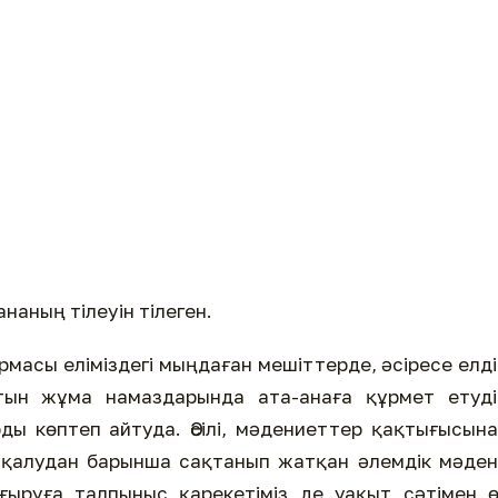
наның тілеуін тілеген.
масы еліміздегі мыңдаған мешіттерде, әсіресе елд
латын жұма намаздарында ата-анаға құрмет етуд
ды көптеп айтуда. Әсілі, мәдениеттер қақтығысын
п қалудан барынша сақтанып жатқан әлемдік мәде
ғыруға талпыныс қарекетіміз де уақыт сәтімен 