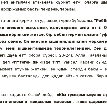
е көп айтылған ата-анаға құрмет ету, оларға ш
 әрбір жұмыр басты пенденің парызы.
ата-анаға құрмет етуді ашық түрде бұйырады:
"Рабб
әке–шешеге жақсылық қылуларыңды әмiр еттi. О
рыңда кәрiлiкке жетсе, бiр себептермен оларға "ү
сөз сөйле. Ол екеуiне кiшiпейiлдiлікпен мәрхам
уi менi кiшкентайымда тәрбиелегендей, Сен д
деп дұға ет”
(Исра сүресі, 23-24). Алла Тағалан
деп үгіттеген дінімізде тіпті Уайсал Қарани сын
ызмет етумен жеткені, ең қиын істердің басы – 
 алумен басталады деп қадап айтып кеткені бар
еткен хадисте былай дейді:
«Кім ғұмырының ұзақ ә
 ата-анасына жақсылық жасасын, жақындарыме