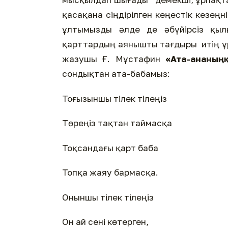
қасақана сіңдірілген кеңестік кезең
ұлтымызды әлде де әбүйірсіз қылы
қарттардың аянышты тағдыры итің ұр
жазушы Ғ. Мұстафин
«Ата-ананың 
сондықтан ата-бабамыз:
Тоғызыншы тілек тілеңіз
Төреңіз тақтан таймасқа
Тоқсандағы қарт баба
Топқа жаяу бармасқа.
Оныншы тілек тілеңіз
Он ай сені көтерген,