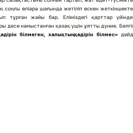
нің соңғы өліара шағында жетіліп өскен жеткіншект
п тұрған жайы бар. Еліміздегі қарттар үйіндег
ы десе намыстанған қазақ үшін ұятты дүние. Белгі
қадірін білмеген, халықтың қадірін білмес»
дейді