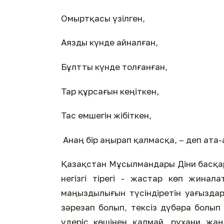
Омыртқасы үзілген,
Аязды күнде айналған,
Бұлтты күнде толғанған,
Тар құрсағын кеңіткен,
Тас емшегін жібіткен,
Анаң бір аңырап қалмасқа, – деп ата-а
Қазақстан Мұсылмандары Діни басқар
негізгі тірегі - жастар көп жина
маңыздылығын түсіндіретін уағыздар
зәрезап болып, тексіз дүбәра болы
үдеріс көшінен қалмай, рухани жаң