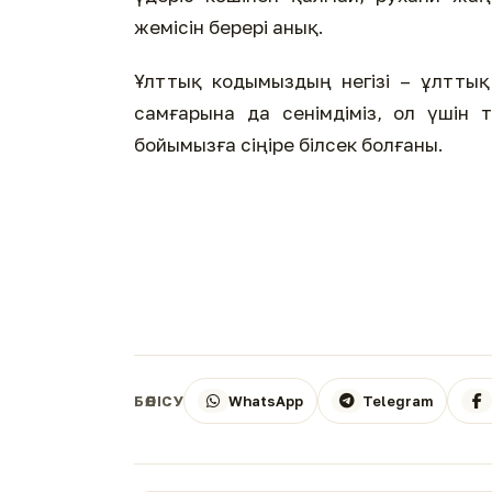
жемісін берері анық.
Ұлттық кодымыздың негізі – ұлтты
самғарына да сенімдіміз, ол үшін т
бойымызға сіңіре білсек болғаны.
WhatsApp
Telegram
БӨЛІСУ