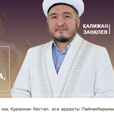
, хақ Құраннан бастап, аса ардақты Пайғамбарым