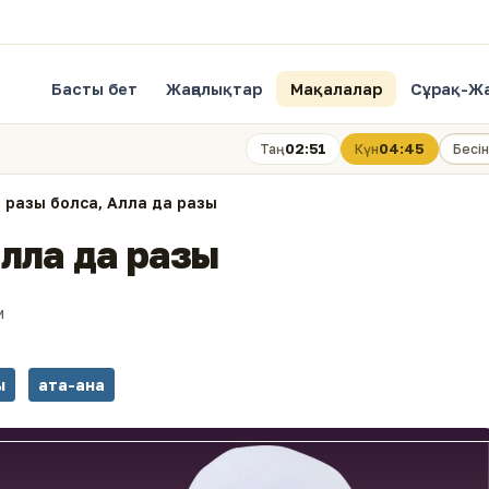
Басты бет
Жаңалықтар
Мақалалар
Сұрақ-Ж
02:51
04:45
Таң
Күн
Бесін
 разы болса, Алла да разы
Алла да разы
м
ы
ата-ана