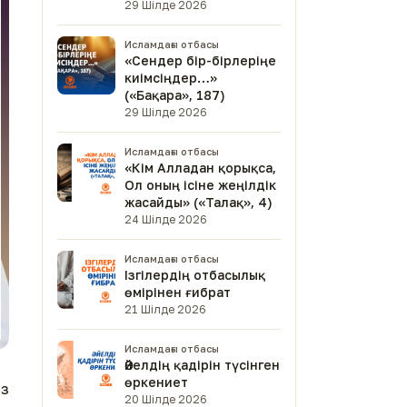
29 Шілде 2026
Исламдағы отбасы
«Сендер бір-бірлеріңе
киімсіңдер…»
(«Бақара», 187)
29 Шілде 2026
Исламдағы отбасы
«Кім Алладан қорықса,
Ол оның ісіне жеңілдік
жасайды» («Талақ», 4)
24 Шілде 2026
Исламдағы отбасы
Ізгілердің отбасылық
өмірінен ғибрат
21 Шілде 2026
Исламдағы отбасы
Әйелдің қадірін түсінген
өркениет
ыз
20 Шілде 2026