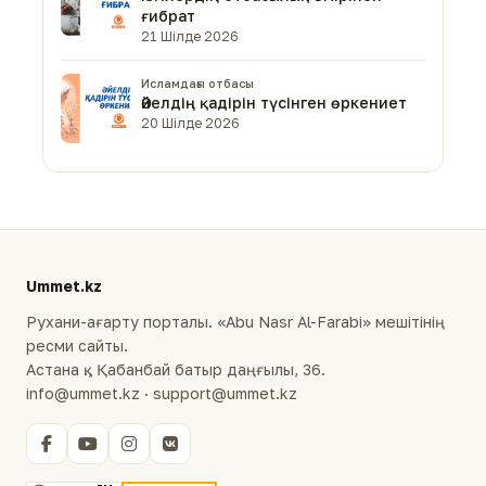
ғибрат
21 Шілде 2026
Исламдағы отбасы
Әйелдің қадірін түсінген өркениет
20 Шілде 2026
Ummet.kz
Рухани-ағарту порталы. «Abu Nasr Al-Farabi» мешітінің
ресми сайты.
Астана қ., Қабанбай батыр даңғылы, 36.
info@ummet.kz · support@ummet.kz