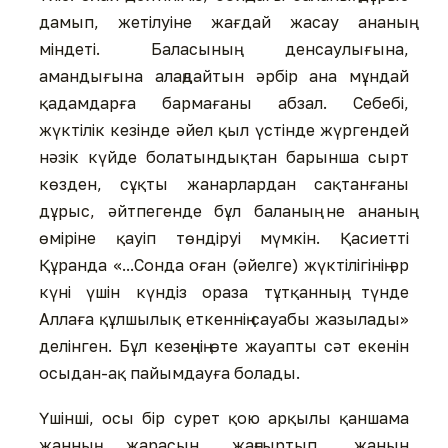
дамып, жетілуіне жағдай жасау ананың
міндеті. Баласының денсаулығына,
амандығына алаңдайтын əрбір ана мұндай
қадамдарға бармағаны абзал. Себебі,
жүктілік кезінде əйел қыл үстінде жүргендей
нəзік күйде болатындықтан барынша сырт
көзден, сұқты жанарлардан сақтанғаны
дұрыс, əйтпегенде бұл баланың не ананың
өміріне қауіп төндіруі мүмкін. Қасиетті
Құранда «...Сонда оған (əйелге) жүктілігінің əр
күні үшін күндіз ораза тұтқанның, түнде
Аллаға құлшылық еткеннің сауабы жазылады»
делінген. Бұл кезеңнің өте жауапты сəт екенін
осыдан-ақ пайымдауға болады.
Үшінші, осы бір сурет қою арқылы қаншама
жанның жарасын жаңғыртып, жанын