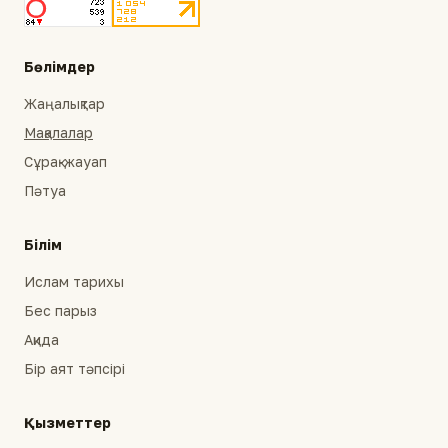
Бөлімдер
Жаңалықтар
Мақалалар
Сұрақ-жауап
Пәтуа
Білім
Ислам тарихы
Бес парыз
Ақида
Бір аят тәпсірі
Қызметтер