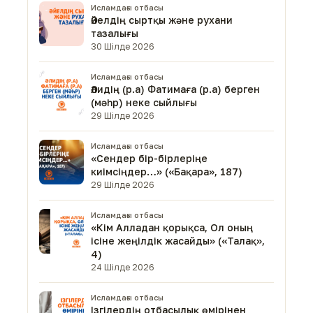
Исламдағы отбасы
Әйелдің сыртқы және рухани
тазалығы
30 Шілде 2026
Исламдағы отбасы
Әлидің (р.а) Фатимаға (р.а) берген
(мәһр) неке сыйлығы
29 Шілде 2026
Исламдағы отбасы
«Сендер бір-бірлеріңе
киімсіңдер…» («Бақара», 187)
29 Шілде 2026
Исламдағы отбасы
«Кім Алладан қорықса, Ол оның
ісіне жеңілдік жасайды» («Талақ»,
4)
24 Шілде 2026
Исламдағы отбасы
Ізгілердің отбасылық өмірінен