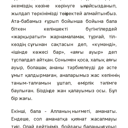
əкеміздің көзіне көрінуге ыңғайсызданып,
жылдап төркінімізді төңіректей алмайтынбыз.
Ата-бабамыз ғұрып бойынша бойына бала
біткен келіншекті бүгінгілердей
«жарқыратып» жарнамаламақ тұрғай, тіл-
көздің сұғынан сақтасын деп, «күмəнді»,
«ішінде көжесі бар», «аяғы ауыр» деп
тұспалдап айтқан. Сонымен қоса, халық аяғы
ауыр, болашақ ананы тəрбиелеуді де əсте
ұмыт қалдырмаған, аналарымыз жас келіннің
таным-талғамын ұштап, өмірлік тəлімге
баулыған. Біздің де жан қалауымыз осы. Бұл
бір жағы.
Екінші, бала - Алланың нығметі, аманаты.
Ендеше, сол аманатқа қиянат жасалмауы
тиіс. Олай дейтініміз, бойдағы баланың дұрыс