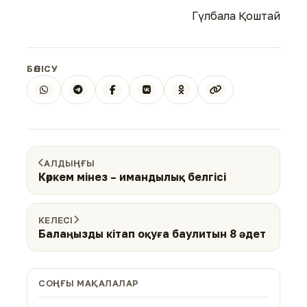
Гүлбала Қоштай
БӨЛІСУ
АЛДЫҢҒЫ
Көркем мінез – имандылық белгісі
КЕЛЕСІ
Балаңызды кітап оқуға баулитын 8 әдет
СОҢҒЫ МАҚАЛАЛАР