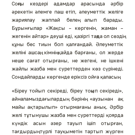
Соңғы кездері адамдар арасында əрбір
əрекетін əлемге паш етіп, əлеуметтік желіге
жариялау жаппай белең алып барады.
Бұрынғылар «Жақсы – көргенін, жаман –
жегенін айтар» деуші еді, қазіргі таңда ол сөздің
құны бес тиын боп қалғандай. Əлеуметтік
желіні ашсаң, кімнің қайда барғаны, ол жерде
неше сағат отырғаны, не жегені, не ішкені
жайлы жазба мен суреттерден көз сүрінеді.
Сондайларды көргенде еріксіз ойға қаласың.
«Біреу тойып секіреді, біреу тоңып секіреді»,
айналамыздағылардың бəрінің «аузынан ақ
майы ақтарылып» отырмағаны анық. Əрбір
желі тұтынушы жазба мен суреттерді қоярда
күндік асын əзер тауып ішіп отырған,
тағдырдың түрлі тауқыметін тартып жүрген