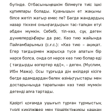
бүгінде. Отбасының ешкім білмеуге тиіс ішкі
құпиялары болады. Қуанышын ет жақыны
білсе жетіп жатыр емес пе? Бөгде жандардың
назар тіккені оның тағдырын тас-талқан етуі
əбден мүмкін. Себебі, тіл-көз, сұқ деген
дүниелердің бары да рас. Көз тию жайында
Пайғамбарымыз (с.ғ.с.): «Көз тию – ақиқат.
Егер тағдырмен жарысқа түсе алатын бір
нəрсе болса, онда ол нəрсе көз тию болар еді
( тағдырды өзгертер еді)», - деген. (Мүслим,
Ибн Мажә). Осы тұрғыда дін өкілдері кісіге
бөгде адамдардан бөлек өзінің, туыстары мен
достарының да тарапынан көз тиюі мүмкін
дегенді алға тартады.
Қазіргі қоғамда ушығып тұрған тұрмыстық
түрлі кикілжіңдер мен тіршіліктің қиюы қашқан