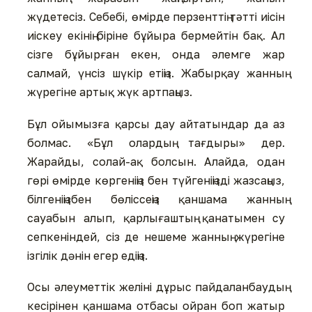
жүдетесіз. Себебі, өмірде перзенттің тəтті иісін
иіскеу екінің біріне бұйыра бермейтін бақ. Ал
сізге бұйырған екен, онда əлемге жар
салмай, үнсіз шүкір етіңіз. Жабырқау жанның
жүрегіне артық жүк артпаңыз.
Бұл ойымызға қарсы дау айтатындар да аз
болмас. «Бұл олардың тағдыры» дер.
Жарайды, солай-ақ болсын. Алайда, одан
гөрі өмірде көргеніңіз бен түйгеніңізді жазсаңыз,
білгеніңізбен бөліссеңіз қаншама жанның
сауабын алып, қарлығаштың қанатымен су
сепкеніндей, сіз де нешеме жанның жүрегіне
ізгілік дәнін егер едіңіз.
Осы əлеуметтік желіні дұрыс пайдаланбаудың
кесірінен қаншама отбасы ойран боп жатыр