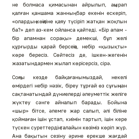
не болмаса қимасынан айрылып, аңырап
қалған қаншама жанның бар екенін ескеріп,
«олардың көңіліне қаяу түсіріп жатқан жоқпын
ба?» деп аз-кем ойланса қайтеді. «Бір апам -
бір апамнан сорақы» демекші, бұл желі
құрғырды қарай берсеңіз, небір «қызықты»
көре бересіз. Сөйтесіз де, ішкен-жегенін
жазатындармен жылап көрісерсіз, сірə.
Соңғы кезде байқағанымыздай, некелі
өмірдегі небір нəзік, біреу тұрғай өз сұғыңнан
сақтанатындай дүниелерді əлеуметтік желіге
жүктеу сəнге айналып барады. Бойына
«шыр» бітсе, əлемге жар салып, əлі біліне
қоймаған ішін ұстап, киімін тартып, ішін кере
түскен суреттердің талайын көзіміз көріп жүр.
Ана бақытын сезіну əрине ерекше жағдай