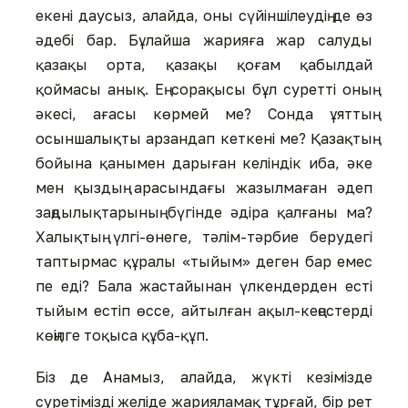
екені даусыз, алайда, оны сүйіншілеудің де өз
əдебі бар. Бұлайша жарияға жар салуды
қазақы орта, қазақы қоғам қабылдай
қоймасы анық. Ең сорақысы бұл суретті оның
əкесі, ағасы көрмей ме? Сонда ұяттың
осыншалықты арзандап кеткені ме? Қазақтың
бойына қанымен дарыған келіндік иба, əке
мен қыздың арасындағы жазылмаған əдеп
заңдылықтарының бүгінде əдіра қалғаны ма?
Халықтың үлгі-өнеге, тəлім-тəрбие берудегі
таптырмас құралы «тыйым» деген бар емес
пе еді? Бала жастайынан үлкендерден есті
тыйым естіп өссе, айтылған ақыл-кеңестерді
көңілге тоқыса құба-құп.
Біз де Анамыз, алайда, жүкті кезімізде
суретімізді желіде жарияламақ тұрғай, бір рет