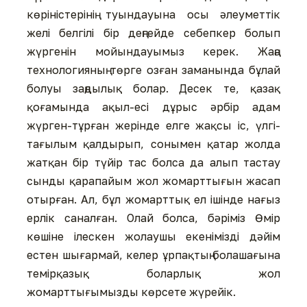
көріністерінің туындауына осы əлеуметтік
желі белгілі бір деңгейде себепкер болып
жүргенін мойындауымыз керек. Жаңа
технологияның төрге озған заманында бұлай
болуы заңдылық болар. Десек те, қазақ
қоғамында ақыл-есі дұрыс əрбір адам
жүрген-тұрған жерінде елге жақсы іс, үлгі-
тағылым қалдырып, сонымен қатар жолда
жатқан бір түйір тас болса да алып тастау
сынды қарапайым жол жомарттығын жасап
отырған. Ал, бұл жомарттық ел ішінде нағыз
ерлік саналған. Олай болса, бəріміз Өмір
көшіне ілескен жолаушы екенімізді дəйім
естен шығармай, келер ұрпақтың болашағына
темірқазық боларлық жол
жомарттығымызды көрсете жүрейік.