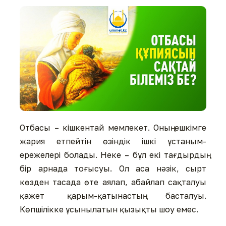
Отбасы – кішкентай мемлекет. Оның ешкімге
жария етпейтін өзіндік ішкі ұстаным-
ережелері болады. Неке – бұл екі тағдырдың
бір арнада тоғысуы. Ол аса нəзік, сырт
көзден тасада өте аялап, абайлап сақталуы
қажет қарым-қатынастың басталуы.
Көпшілікке ұсынылатын қызықты шоу емес.