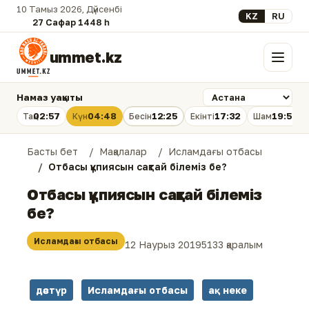
10 Тамыз 2026, Дүйсенбі
Select your lan
KZ
RU
27 Сафар 1448 һ.
ummet.kz
Мәзір
Намаз уақыты
02:57
04:48
12:25
17:32
19:51
Таң
Күн
Бесін
Екінті
Шам
Басты бет
Мақалалар
Исламдағы отбасы
Отбасы құпиясын сақтай білеміз бе?
Отбасы құпиясын сақтай білеміз
бе?
Исламдағы отбасы
12 Наурыз 2019
5133 қаралым
дәстүр
Исламдағы отбасы
ақ неке