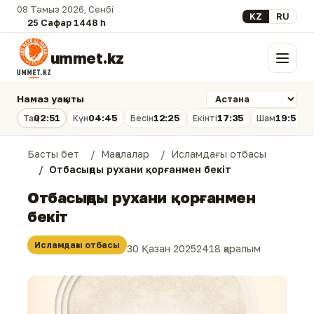
08 Тамыз 2026, Сенбі
Select your lan
KZ
RU
25 Сафар 1448 һ.
ummet.kz
Мәзір
Намаз уақыты
02:51
04:45
12:25
17:35
19:54
Таң
Күн
Бесін
Екінті
Шам
Басты бет
Мақалалар
Исламдағы отбасы
Отбасыңды рухани қорғанмен бекіт
Отбасыңды рухани қорғанмен
бекіт
Исламдағы отбасы
30 Қазан 2025
2418 қаралым