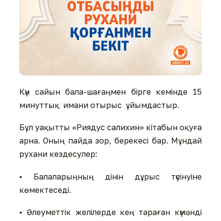
Күн сайын бала-шағаңмен бірге кемінде 15
минуттық имани отырыс ұйымдастыр.
Бұл уақытты «Риядус салихин» кітабын оқуға
арна. Оның пайда зор, берекесі бар. Мұндай
рухани кездесулер:
• Балаларыңның дінін дұрыс түсінуіне
көмектеседі.
• Әлеуметтік желілерде кең тараған күмәнді