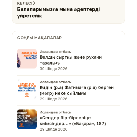
КЕЛЕСІ
Балаларымызға мына әдептерді
үйретейік
СОҢҒЫ МАҚАЛАЛАР
Исламдағы отбасы
Әйелдің сыртқы және рухани
тазалығы
30 Шілде 2026
Исламдағы отбасы
Әлидің (р.а) Фатимаға (р.а) берген
(мәһр) неке сыйлығы
29 Шілде 2026
Исламдағы отбасы
«Сендер бір-бірлеріңе
киімсіңдер…» («Бақара», 187)
29 Шілде 2026