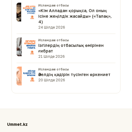
Исламдағы отбасы
«Кім Алладан қорықса, Ол оның
ісіне жеңілдік жасайды» («Талақ»,
4)
24 Шілде 2026
Исламдағы отбасы
Ізгілердің отбасылық өмірінен
ғибрат
21 Шілде 2026
Исламдағы отбасы
Әйелдің қадірін түсінген өркениет
20 Шілде 2026
Ummet.kz