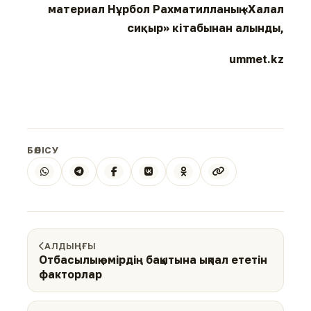
материал Нұрбол Рахматилланың «Халал
сиқыр» кітабынан алынды,
ummet.kz
БӨЛІСУ
АЛДЫҢҒЫ
Отбасылық өмірдің бақытына ықпал ететін
факторлар