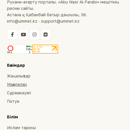
Рухани-ағарту порталы. «Abu Nasr Al-Farabi» мешітінің
ресми сайты.
Астана қ., Қабанбай батыр даңғылы, 36.
info@ummet.kz · support@ummet.kz
Бөлімдер
Жаңалықтар
Мақалалар
Сұрақ-жауап
Пәтуа
Білім
Ислам тарихы