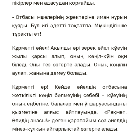
пікірлер мен адасудан қорғайды.
• Отбасы мүшелерінің жүректеріне иман нұрын
құяды. Бұл игі әдетті тоқтатпа. Мүмкіндігінше
тұрақты ет!
Құрметті әйел! Ақылды әрі зерек әйел күйеуін
жылы қарсы алып, оның көңіл-күйін оқи
біледі. Оны тез өзгерте алады. Оның көңілін
аулап, жанына демеу болады.
Құрметті ер! Кейде әйелдің отбасына
жеткілікті көңіл бөлмеуінің себебі – күйеуінің
оның еңбегіне, балалар мен үй шаруасындағы
қызметіне алғыс айтпауында. «Рақмет,
Әлидің анасы!» деген қарапайым сөз әйелдің
мінез-құлқын айтарлықтай өзгерте алады.