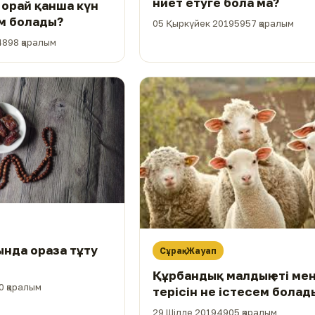
ниет етуге бола ма?
 орай қанша күн
м болады?
05 Қыркүйек 2019
5957 қаралым
4898 қаралым
нда ораза тұту
Сұрақ-Жауап
Құрбандық малдың еті ме
0 қаралым
терісін не істесем болад
29 Шілде 2019
4905 қаралым