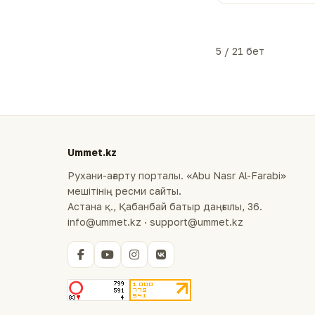
5 / 21 бет
Ummet.kz
Рухани-ағарту порталы. «Abu Nasr Al-Farabi»
мешітінің ресми сайты.
Астана қ., Қабанбай батыр даңғылы, 36.
info@ummet.kz · support@ummet.kz