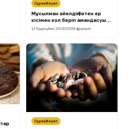
Сұрақ-Жауап
Мұсылман әйелдің бөтен ер
кісімен кол беріп амандасуына
бола ма?
11 Қыркүйек 2019
10208 қаралым
Сұрақ-Жауап
атар