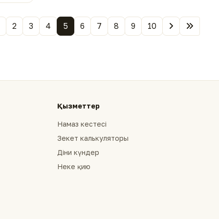
2
3
4
5
6
7
8
9
10
Қызметтер
Намаз кестесі
Зекет калькуляторы
Діни күндер
Неке қию