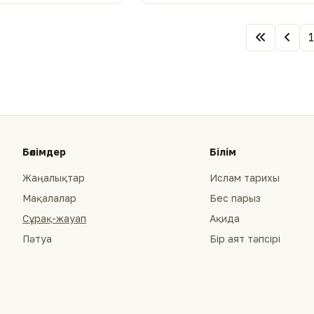
1
Бөлімдер
Білім
Жаңалықтар
Ислам тарихы
Мақалалар
Бес парыз
Сұрақ-жауап
Ақида
Пәтуа
Бір аят тәпсірі