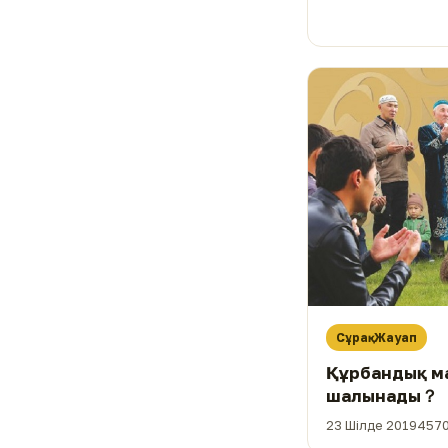
Сұрақ-Жауап
Құрбандық м
шалынады？
23 Шілде 2019
4570