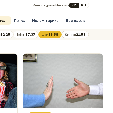
Select your language
KZ
RU
Мешіт туралы
Неке қию
ауап
Пәтуа
Ислам тарихы
Бес парыз
12:25
17:37
19:58
21:53
н
Екінті
Шам
Құптан