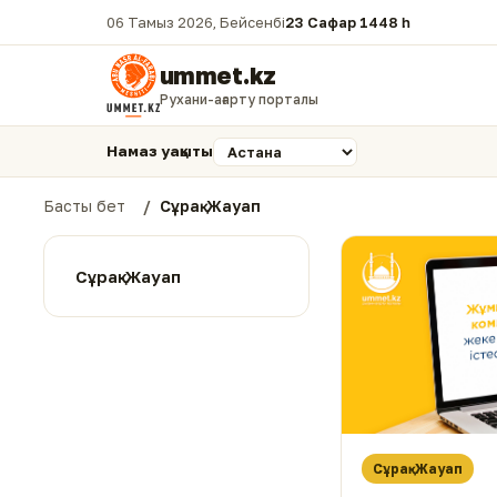
06 Тамыз 2026, Бейсенбі
23 Сафар 1448 һ.
ummet.kz
Рухани-ағарту порталы
Намаз уақыты
Басты бет
Сұрақ-Жауап
Сұрақ-Жауап
Сұрақ-Жауап