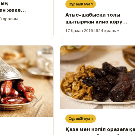
ың
Сұрақ-Жауап
ен жеке
Атыс-шабысқа толы
стесем бола ма?
3 қаралым
шытырман кино көру
шариғатқа қайшы ма?
17 Қазан 2019
4524 қаралым
Сұрақ-Жауап
Қаза мен нәпіл оразаға қ