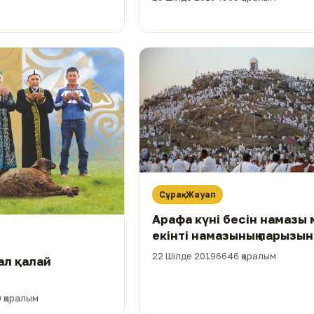
Сұрақ-Жауап
Арафа күні бесін намазы
екінті намазының парызын
уақытта қалай бірге өте
22 Шілде 2019
6646 қаралым
ал қалай
 қаралым