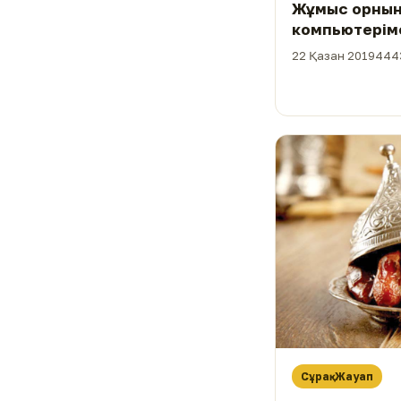
Жұмыс орнын
компьютерім
жұмысымды і
22 Қазан 2019
444
Сұрақ-Жауап