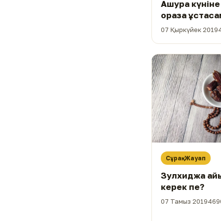
Ашура күніне
ораза ұстаса
07 Қыркүйек 2019
Сұрақ-Жауап
Зулхиджа айы
керек пе?
07 Тамыз 2019
469