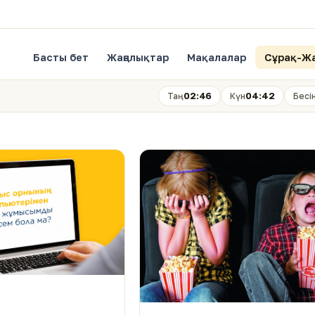
Басты бет
Жаңалықтар
Мақалалар
Сұрақ-Ж
02:46
04:42
Таң
Күн
Бесі