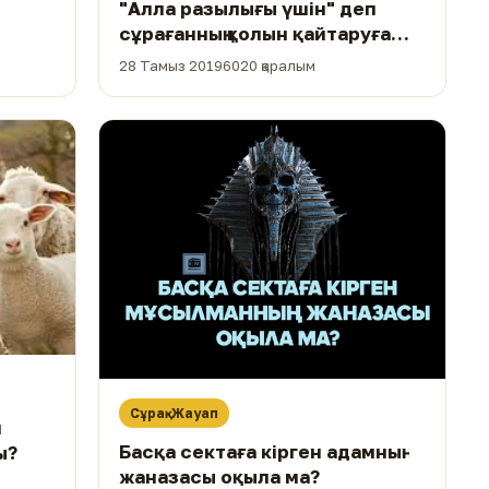
"Алла разылығы үшін" деп
сұрағанның қолын қайтаруға
болады ма?
28 Тамыз 2019
6020 қаралым
Сұрақ-Жауап
н
Басқа сектаға кірген адамның
ы?
жаназасы оқыла ма?