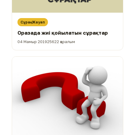
Сұрақ-Жауап
Оразада жиі қойылатын сұрақтар
04 Мамыр 2019
25622 қаралым