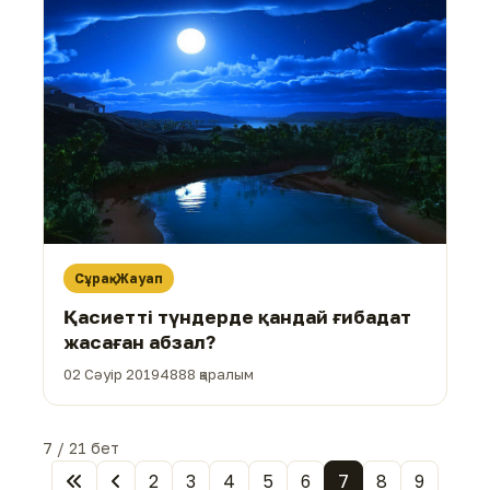
Сұрақ-Жауап
Қасиетті түндерде қандай ғибадат
жасаған абзал?
02 Сәуір 2019
4888 қаралым
7 / 21 бет
2
3
4
5
6
7
8
9