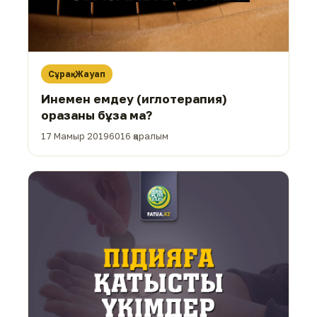
Сұрақ-Жауап
Инемен емдеу (иглотерапия)
оразаны бұза ма?
17 Мамыр 2019
6016 қаралым