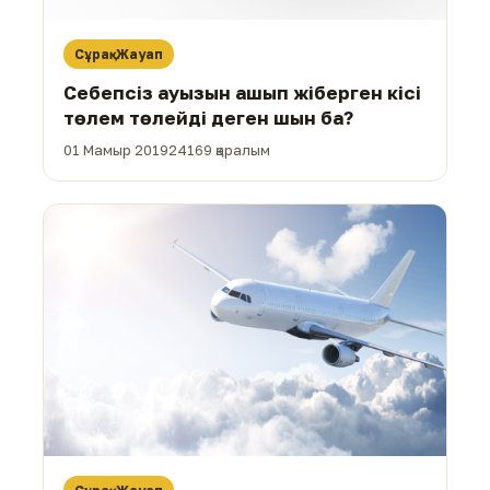
Сұрақ-Жауап
Себепсіз ауызын ашып жіберген кісі
төлем төлейді деген шын ба?
01 Мамыр 2019
24169 қаралым