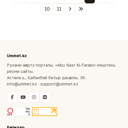
10
11
Ummet.kz
Рухани-ағарту порталы. «Abu Nasr Al-Farabi» мешітінің
ресми сайты.
Астана қ., Қабанбай батыр даңғылы, 36.
info@ummet.kz · support@ummet.kz
Бөлімдер