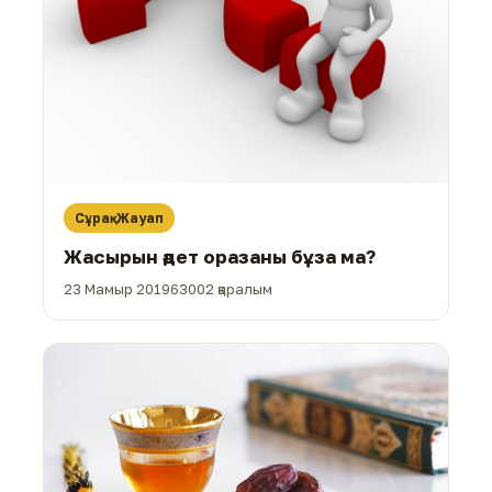
Сұрақ-Жауап
Жасырын әдет оразаны бұза ма?
23 Мамыр 2019
63002 қаралым