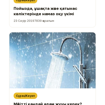
Сұрақ-Жауап
Пойызда, ұшақта және қатынас
көліктерінде намаз оқу үкімі
23 Сәуір 2019
7839 қаралым
Сұрақ-Жауап
Мәйітті қандай адам жууы керек?