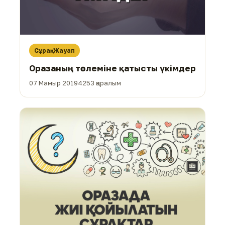
Сұрақ-Жауап
Оразаның төлеміне қатысты үкімдер
07 Мамыр 2019
4253 қаралым