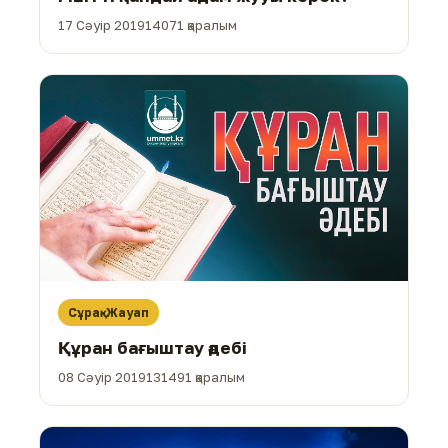
17 Сәуір 2019
14071 қаралым
Сұрақ-Жауап
Құран бағыштау әдебі
08 Сәуір 2019
131491 қаралым