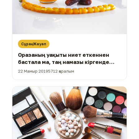
Сұрақ-Жауап
Оразаның уақыты ниет еткеннен
бастала ма, таң намазы кіргенде
бастала ма?
22 Мамыр 2019
5712 қаралым