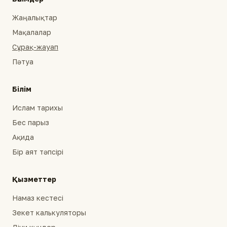
Жаңалықтар
Мақалалар
Сұрақ-жауап
Пәтуа
Білім
Ислам тарихы
Бес парыз
Ақида
Бір аят тәпсірі
Қызметтер
Намаз кестесі
Зекет калькуляторы