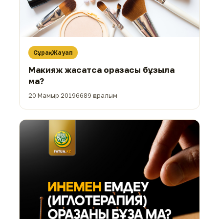
Сұрақ-Жауап
Макияж жасатса оразасы бұзыла
ма?
20 Мамыр 2019
6689 қаралым