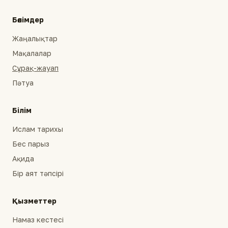
Бөлімдер
Жаңалықтар
Мақалалар
Сұрақ-жауап
Пәтуа
Білім
Ислам тарихы
Бес парыз
Ақида
Бір аят тәпсірі
Қызметтер
Намаз кестесі