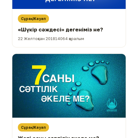
Сұрақ-Жауап
«Шүкір сәждесі» дегеніміз не?
22 Желтоқсан 2018
14064 қаралым
Сұрақ-Жауап