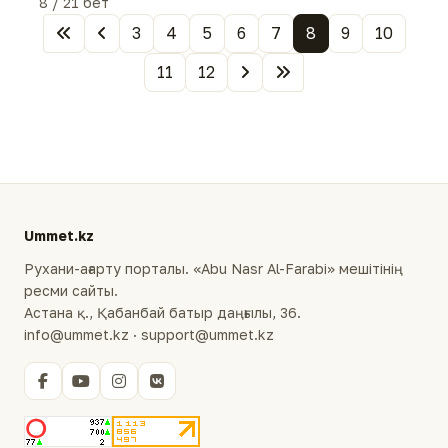
8 / 21 бет
3
4
5
6
7
8
9
10
11
12
Ummet.kz
Рухани-ағарту порталы. «Abu Nasr Al-Farabi» мешітінің
ресми сайты.
Астана қ., Қабанбай батыр даңғылы, 36.
info@ummet.kz · support@ummet.kz