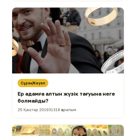
Сұрақ-Жауап
Ер адамға алтын жүзік тағуына неге
болмайды?
25 Қаңтар 2019
31318 қаралым