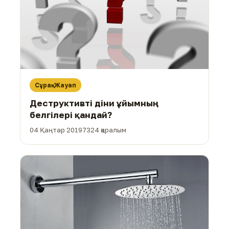
Сұрақ-Жауап
Деструктивті діни ұйымның
белгілері қандай?
04 Қаңтар 2019
7324 қаралым