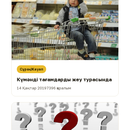
Сұрақ-Жауап
Күмәнді тағамдарды жеу турасында
14 Қаңтар 2019
7396 қаралым