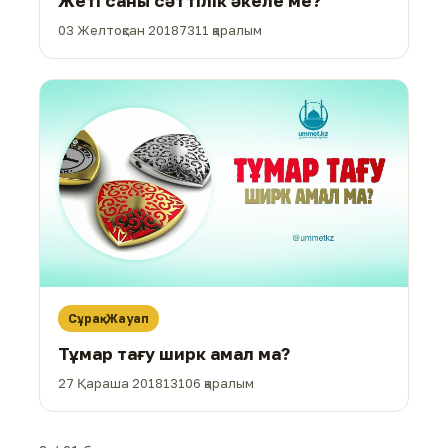
Жеті саны сәттілік әкеле ме?
03 Желтоқсан 2018
7311 қаралым
Сұрақ-Жауап
Тұмар тағу ширк амал ма?
27 Қараша 2018
13106 қаралым