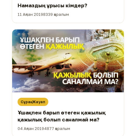
Намаздың ұрысы кімдер?
11 Ақпан 2019
8339 қаралым
Сұрақ-Жауап
Ұшақпен барып өтеген қажылық
қажылық болып саналмай ма?
04 Ақпан 2019
4877 қаралым