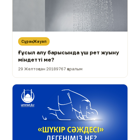
Сұрақ-Жауап
Ғұсыл алу барысында үш рет жуыну
міндетті ме?
29 Желтоқсан 2018
9767 қаралым