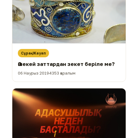
Сұрақ-Жауап
Әшекей заттардан зекет беріле ме?
06 Наурыз 2019
4353 қаралым