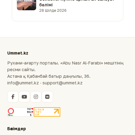
бөлімі
28 Шілде 2026
Ummet.kz
Рухани-ағарту порталы. «Abu Nasr Al-Farabi» мешітінің
ресми сайты.
Астана қ., Қабанбай батыр даңғылы, 36.
info@ummet.kz · support@ummet.kz
Бөлімдер