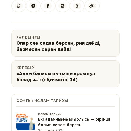
АЛДЫҢҒЫ
Олар сен садақа берсең, рия дейді,
бермесең сараң дейді
КЕЛЕСІ
«Адам баласы өз-өзіне қарсы куә
болады...» («Қиямет», 14)
СОҢҒЫ: ИСЛАМ ТАРИХЫ
Ислам тарихы
Екі адамның ең қайырлысы — бірінші
болып сәлем бергені
30 Шілде 2026