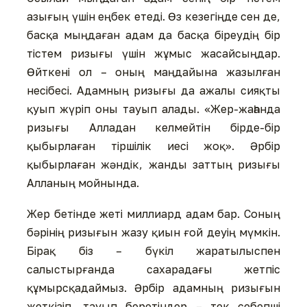
азығың үшін еңбек етеді. Өз кезегіңде сен де,
басқа мыңдаған адам да басқа біреудің бір
тістем ризығы үшін жұмыс жасайсыңдар.
Өйткені ол – оның маңдайына жазылған
несібесі. Адамның ризығы да ажалы сияқты
қуып жүріп оны тауып алады. «Жер-жаһанда
ризығы Алладан келмейтін бірде-бір
қыбырлаған тіршілік иесі жоқ». Әрбір
қыбырлаған жәндік, жанды заттың ризығы
Алланың мойнында.
Жер бетінде жеті миллиард адам бар. Соның
бәрінің ризығын жазу қиын ғой деуің мүмкін.
Бірақ біз – бүкіл жаратылыспен
салыстырғанда сахарадағы жетпіс
құмырсқадаймыз. Әрбір адамның ризығын
жеткізіп, тауып беретіндер – тек себепші