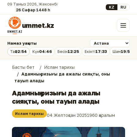
09 Тамыз 2026, Жексенбі
Select your lan
KZ
RU
26 Сафар 1448 һ.
ummet.kz
Мәзір
Намаз уақыты
02:54
04:46
12:25
17:33
19:53
Таң
Күн
Бесін
Екінті
Шам
Басты бет
Ислам тарихы
Адамның ризығы да ажалы сияқты, оны
тауып алады
Адамның ризығы да ажалы
сияқты, оны тауып алады
Ислам тарихы
04 Желтоқсан 2025
1960 қаралым