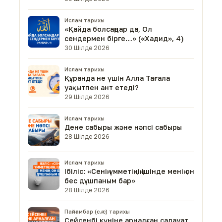
Ислам тарихы
«Қайда болсаңдар да, Ол
сендермен бірге…» («Хадид», 4)
30 Шілде 2026
Ислам тарихы
Құранда не үшін Алла Тағала
уақытпен ант етеді?
29 Шілде 2026
Ислам тарихы
Дене сабыры және нәпсі сабыры
28 Шілде 2026
Ислам тарихы
Ібіліс: «Сенің үмметіңнің ішінде менің он
бес дұшпаным бар»
28 Шілде 2026
Пайғамбар (с.ғ.с) тарихы
Сейсенбі күніне арналған салауат