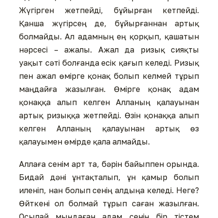
Жүгірген жетпейді, бұйырған кетпейді.
Қанша жүгірсең де, бұйырғаннан артық
болмайды. Ал адамның ең қорқып, қашатын
нәрсесі – ажалы. Ажал да ризық сияқты
уақыт сәті болғанда есік қағып келеді. Ризық
пен ажал өмірге қонақ болып келмей тұрып
маңдайға жазылған. Өмірге қонақ адам
қонаққа алып келген Алланың қалауынан
артық ризыққа жетпейді. Өзін қонаққа алып
келген Алланың қалауынан артық өз
қалауымен өмірде қала алмайды.
Аллаға сенім арт та, бәрін байыппен орында.
Бидай дәні ұнтақталып, ұн қамыр болып
иленіп, нан болып сенің алдыңа келеді. Неге?
Өйткені ол болмай тұрып саған жазылған.
Осылай мыңдаған адам сенің бір тістем