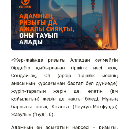
«Жер-жаһанда ризығы Алладан келмейтін
бірдебір қыбырлаған тіршілік иесі жоқ.
Сондай-ақ, Ол (әрбір тіршілік иесінің
анасының құрсағынан бастап бұл дүниеде)
жүріп-тұратын жерін де, өлетін (һәм
қойылатын) жерін де нақты біледі. Мұның
барлығы анық Кітапта (Ләухул-Махфузда)
жазулы» ("Һуд", 6).
Адамның ең асығатын нәрсесі – ризығы.