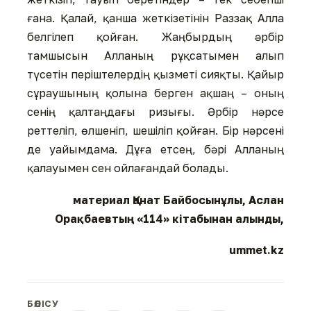
ғана. Қалай, қанша жеткізетінін Раззақ Алла
белгілеп қойған. Жаңбырдың әрбір
тамшысын Алланың рұқсатымен алып
түсетін періштелердің қызметі сияқты. Қайыр
сұраушының қолына берген ақшаң – оның
сенің қалтаңдағы ризығы. Әрбір нәрсе
реттеліп, өлшеніп, шешіліп қойған. Бір нәрсені
де уайымдама. Дұға етсең, бәрі Алланың
қалауымен сен ойлағандай болады.
материал Қанат Байбосынұлы, Аслан
Орақбаевтың «114» кітабынан алынды,
ummet.kz
БӨЛІСУ