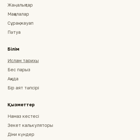
Жаңалықтар
Мақалалар
Сұрақ-жауап
Пәтуа
Білім
Ислам тарихы
Бес парыз
Ақида
Бір аят тәпсірі
Қызметтер
Намаз кестесі
Зекет калькуляторы
Діни күндер