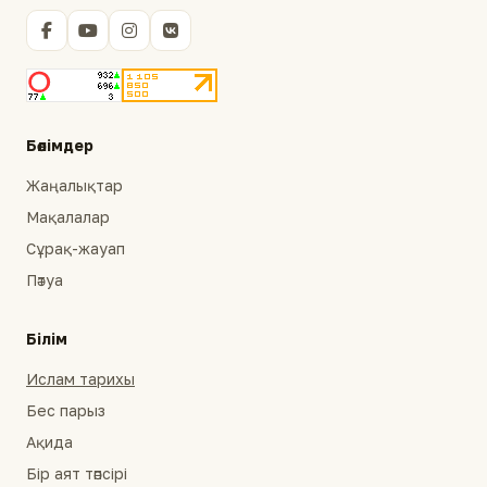
Бөлімдер
Жаңалықтар
Мақалалар
Сұрақ-жауап
Пәтуа
Білім
Ислам тарихы
Бес парыз
Ақида
Бір аят тәпсірі