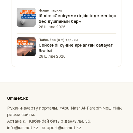
Ислам тарихы
Ібіліс: «Сенің үмметіңнің ішінде менің он
бес дұшпаным бар»
28 Шілде 2026
Пайғамбар (с.ғ.с) тарихы
Сейсенбі күніне арналған салауат
бөлімі
28 Шілде 2026
Ummet.kz
Рухани-ағарту порталы. «Abu Nasr Al-Farabi» мешітінің
ресми сайты.
Астана қ., Қабанбай батыр даңғылы, 36.
info@ummet.kz · support@ummet.kz