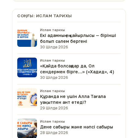
СОҢҒЫ: ИСЛАМ ТАРИХЫ
Ислам тарихы
Екі адамның ең қайырлысы — бірінші
болып сәлем бергені
30 Шілде 2026
Ислам тарихы
«Қайда болсаңдар да, Ол
сендермен бірге…» («Хадид», 4)
30 Шілде 2026
Ислам тарихы
Құранда не үшін Алла Тағала
уақытпен ант етеді?
29 Шілде 2026
Ислам тарихы
Дене сабыры және нәпсі сабыры
28 Шілде 2026