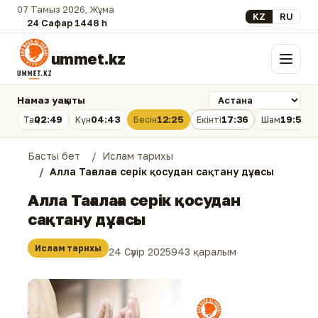
07 Тамыз 2026, Жұма
Select your lan
KZ
RU
24 Сафар 1448 һ.
ummet.kz
Мәзір
Намаз уақыты
02:49
04:43
12:25
17:36
19:56
Таң
Күн
Бесін
Екінті
Шам
Басты бет
Ислам тарихы
Алла Тағалаға серік қосудан сақтану дұғасы
Алла Тағалаға серік қосудан
сақтану дұғасы
Ислам тарихы
24 Сәуір 2025
943 қаралым