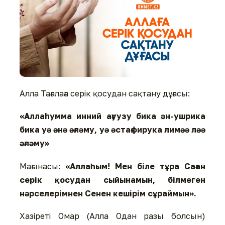
Алла Тағалаға серік қосудан сақтану дұғасы:
«Аллаhумма инний ағуузу бика ән-ушрика
бика уә әнә әғләму, уә әстағфирука лимәә ләә
әғләму»
Мағынасы:
«Аллаһым! Мен біле тұра Саған
серік қосудан сыйынамын, білмеген
нәрселерімнен Сенен кешірім сұраймын».
Хазіреті Омар (Алла Одан разы болсын)