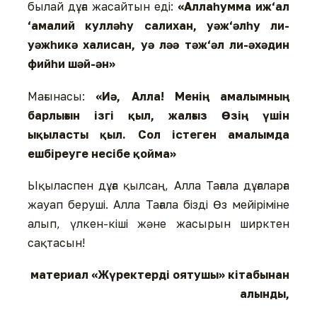
былай дұға жасайтын еді:
«Аллаһумма иж‘ал
‘амалий кулләһу салихан, уәж‘әлһу ли-
уәжһикә халисан, уә ләә тәж‘әл ли-әхәдин
фийһи шәй-ән»
Мағынасы:
«Иә, Алла! Менің амалымның
барлығын ізгі қыл, жалғыз Өзің үшін
ықыласты қыл. Сол істеген амалымда
ешбіреуге несібе қойма»
Ықыласпен дұға қылсаң, Алла Тағала дұғаларға
жауап беруші. Алла Тағала бізді Өз мейіріміне
алып, үлкен-кіші және жасырын ширктен
сақтасын!
материал «Жүректерді оятушы» кітабынан
алынды,