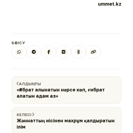
ummet.kz
БӨЛІСУ
АЛДЫҢҒЫ
«Ғибрат алынатын нәрсе көп, ғибрат
алатын адам аз»
КЕЛЕСІ
Жәннаттың иісінен махрұм қалдыратын
ілім