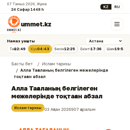
07 Тамыз 2026, Жұма
Select your lan
KZ
RU
24 Сафар 1448 һ.
ummet.kz
Мәзір
Намаз уақыты
02:49
04:43
12:25
17:36
19:56
Таң
Күн
Бесін
Екінті
Шам
Басты бет
Ислам тарихы
Алла Тағаланың белгілеген межелерінде
тоқтаған абзал
Алла Тағаланың белгілеген
межелерінде тоқтаған абзал
Ислам тарихы
03 Ақпан 2026
907 қаралым