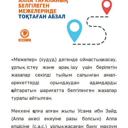
«Межелер» (худуд) дегенде ойнастық жасау,
ұрлық істеу және арақ ішу үшін берілетін
жазалар секілді тыйым салынған амал-
әрекеттерді орындаудан адамдарды
қайтаратын шариғатта белгіленген жазалар
туралы айтылған.
Меккені қолға алған жылы Усама ибн Зәйд
(Алла әкесі екеуіне разы болсын) Алла
елшісіне (с.а.с.) ұрлық жасаған бәну махзум