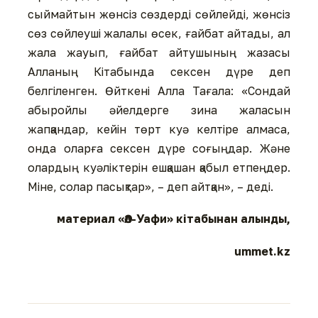
сыймайтын жөнсіз сөздерді сөйлейді, жөнсіз
сөз сөйлеуші жалалы өсек, ғайбат айтады, ал
жала жауып, ғайбат айтушының жазасы
Алланың Кітабында сексен дүре деп
белгіленген. Өйткені Алла Тағала: «Сондай
абыройлы әйелдерге зина жаласын
жапқандар, кейін төрт куә келтіре алмаса,
онда оларға сексен дүре соғыңдар. Және
олардың куәліктерін ешқашан қабыл етпеңдер.
Міне, солар пасықтар», – деп айтқан», – деді.
материал «Әл-Уафи» кітабынан алынды,
ummet.kz