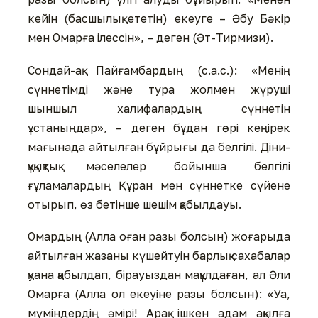
кейін (басшылық ететін) екеуге – Әбу Бәкір
мен Омарға ілессін», – деген (Әт-Тирмизи).
Сондай-ақ Пайғамбардың (с.а.с.): «Менің
сүннетімді және тура жолмен жүруші
шыншыл халифалардың сүннетін
ұстаныңдар», – деген бұдан гөрі кеңірек
мағынада айтылған бұйрығы да белгілі. Діни-
құқықтық мәселелер бойынша белгілі
ғұламалардың Құран мен сүннетке сүйене
отырып, өз бетінше шешім қабылдауы.
Омардың (Алла оған разы болсын) жоғарыда
айтылған жазаны күшейтуін барлық сахабалар
қуана қабылдап, бірауыздан мақұлдаған, ал Әли
Омарға (Алла ол екеуіне разы болсын): «Уа,
мүміндердің әмірі! Арақ ішкен адам ақылға