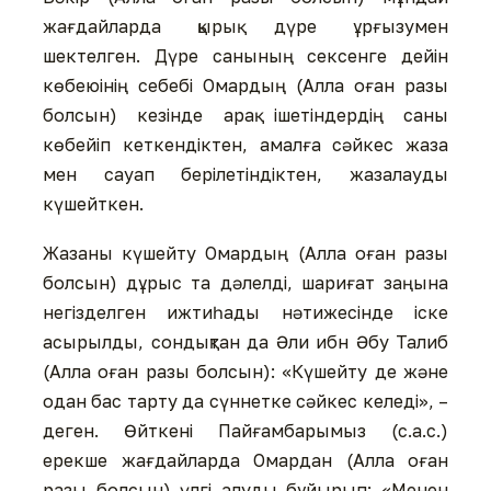
жағдайларда қырық дүре ұрғызумен
шектелген. Дүре санының сексенге дейін
көбеюінің себебі Омардың (Алла оған разы
болсын) кезінде арақ ішетіндердің саны
көбейіп кеткендіктен, амалға сәйкес жаза
мен сауап берілетіндіктен, жазалауды
күшейткен.
Жазаны күшейту Омардың (Алла оған разы
болсын) дұрыс та дәлелді, шариғат заңына
негізделген ижтиһады нәтижесінде іске
асырылды, сондықтан да Әли ибн Әбу Талиб
(Алла оған разы болсын): «Күшейту де және
одан бас тарту да сүннетке сәйкес келеді», –
деген. Өйткені Пайғамбарымыз (с.а.с.)
ерекше жағдайларда Омардан (Алла оған
разы болсын) үлгі алуды бұйырып: «Менен