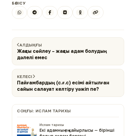
БӨЛІСУ
АЛДЫҢҒЫ
Жақсы сөйлеу – жақсы адам болудың
дәлелі емес
КЕЛЕСІ
Пайғамбардың (с.ғ.с) есімі айтылған
сайын салауат келтіру уәжіп пе?
СОҢҒЫ: ИСЛАМ ТАРИХЫ
Ислам тарихы
Екі адамның ең қайырлысы — бірінші
болып сәлем бергені