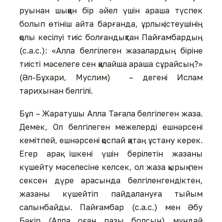
руынан шыққан бір әйел үшін араша түспек
болып өтініш айта барғанда, ұрлық істеушінің
қолы кесілуі тиіс болғандықтан Пайғамбардың
(с.а.с.): «Алла белгілеген жазалардың біріне
тиісті мәселеге сен қалайша араша сұрайсың?»
(Әл-Бұхари, Муслим) – дегені Ислам
тарихынан белгілі.
Бұл – Жаратушы Алла Тағала белгілеген жаза.
Демек, Ол белгілеген межелерді ешнәрсені
кемітпей, ешнәрсені қоспай қатаң ұстану керек.
Егер арақ ішкені үшін берілетін жазаны
күшейту мәселесіне келсек, ол жаза қырық пен
сексен дүре арасында белгіленгендіктен,
жазаны күшейтіп пайдалануға тыйым
салынбайды. Пайғамбар (с.а.с.) мен Әбу
Бәкір (Алла оған разы болсын) мұндай