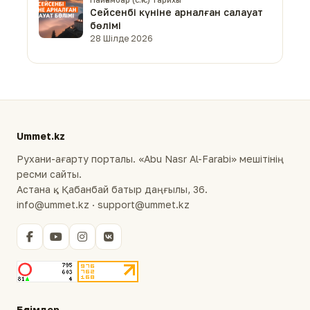
Сейсенбі күніне арналған салауат
бөлімі
28 Шілде 2026
Ummet.kz
Рухани-ағарту порталы. «Abu Nasr Al-Farabi» мешітінің
ресми сайты.
Астана қ., Қабанбай батыр даңғылы, 36.
info@ummet.kz · support@ummet.kz
Бөлімдер