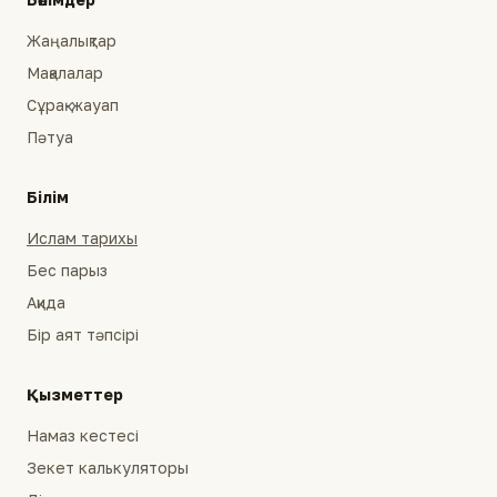
Жаңалықтар
Мақалалар
Сұрақ-жауап
Пәтуа
Білім
Ислам тарихы
Бес парыз
Ақида
Бір аят тәпсірі
Қызметтер
Намаз кестесі
Зекет калькуляторы