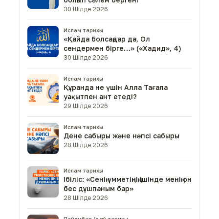
30 Шілде 2026
Ислам тарихы
«Қайда болсаңдар да, Ол
сендермен бірге…» («Хадид», 4)
30 Шілде 2026
Ислам тарихы
Құранда не үшін Алла Тағала
уақытпен ант етеді?
29 Шілде 2026
Ислам тарихы
Дене сабыры және нәпсі сабыры
28 Шілде 2026
Ислам тарихы
Ібіліс: «Сенің үмметіңнің ішінде менің он
бес дұшпаным бар»
28 Шілде 2026
Пайғамбар (с.ғ.с) тарихы