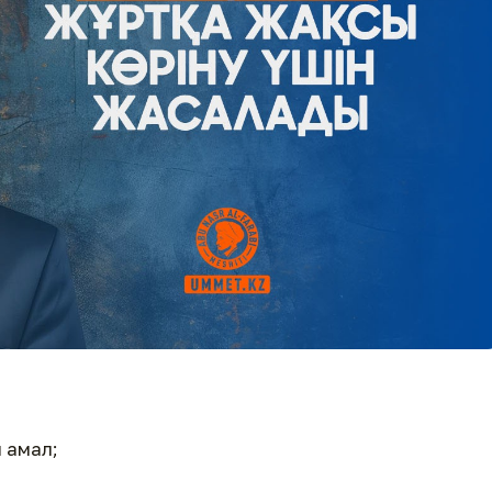
н амал;