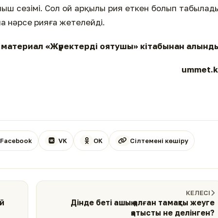
ныш сезімі. Сол ой арқылы рия еткен болып табылад
ана нәрсе рияға жетелейді.
материал «Жүректерді оятушы» кітабынан алынд
ummet.k
Facebook
VK
OK
Сілтемені көшіру
КЕЛЕСІ
ай
Дінде беті ашық қалған тамақты жеуге
қатысты не делінген?