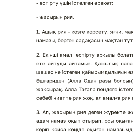
- естірту үшін істелген әрекет;
- жасырын рия.
1. Ашық рия - көзге көрсету, яғни, 
намазы, берген садақасын мақтан тұт
2. Екінші амал, естірту арқылы бола
ете айтуды айтамыз. Қажылық сапар
шешесіне істеген қайырымдылығын өз
Әшғариден (Алла Одан разы болсын) 
жақсырақ. Алла Тағала пендеге істеген
себебі ниетте рия жоқ, ал амалға рия 
3. Ал, жасырын рия деген жүректе жо
адам намаз оқып отырып, осы оқыған
көріп қойса көңілде оқыған намазымд