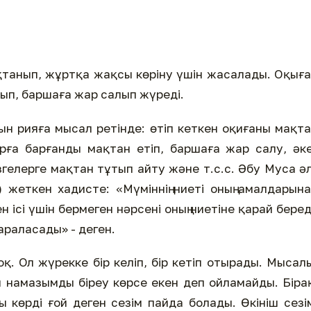
мақтанып, жұртқа жақсы көріну үшін жасалады. Оқығ
ып, баршаға жар салып жүреді.
тын рияға мысал ретінде: өтіп кеткен оқиғаны мақт
ға барғанды мақтан етіп, баршаға жар салу, әк
гелерге мақтан тұтып айту және т.с.с. Әбу Муса ә
жеткен хадисте: «Мүміннің ниеті оның амалдарын
 ісі үшін бермеген нәрсені оның ниетіне қарай беред
араласады» - деген.
қ. Ол жүрекке бір келіп, бір кетіп отырады. Мысал
 намазымды біреу көрсе екен деп ойламайды. Біра
ы көрді ғой деген сезім пайда болады. Өкініш сезі