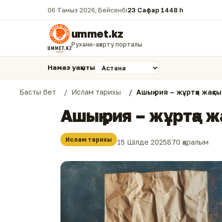
06 Тамыз 2026, Бейсенбі
23 Сафар 1448 һ.
ummet.kz
Рухани-ағарту порталы
Намаз уақыты
Басты бет
Ислам тарихы
Ашық рия – жұртқа жақс
Ашық рия – жұртқа 
Ислам тарихы
15 Шілде 2025
870 қаралым