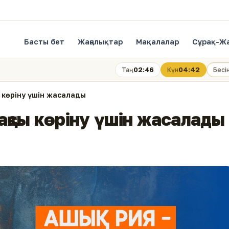
Басты бет
Жаңалықтар
Мақалалар
Сұрақ-Ж
02:46
04:42
Таң
Күн
Бесі
ы көріну үшін жасалады
жақсы көріну үшін жасалады