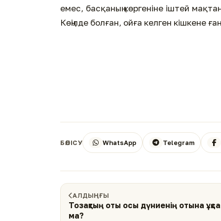
емес, басқаның көргеніне іштей мақта
Көңілде болған, ойға келген кішкене ғ
WhatsApp
Telegram
БӨЛІСУ
АЛДЫҢҒЫ
Тозақтың оты осы дүниенің отына ұқс
ма?