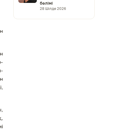
бөлімі
28 Шілде 2026
ан
ан
е-
л-
ан
і,
ы,
қ,
мі