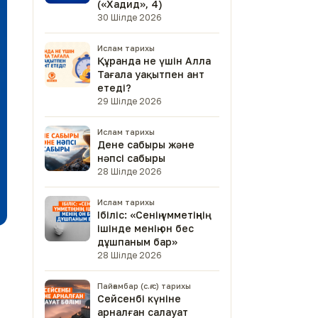
(«Хадид», 4)
30 Шілде 2026
Ислам тарихы
Құранда не үшін Алла
Тағала уақытпен ант
етеді?
29 Шілде 2026
Ислам тарихы
Дене сабыры және
нәпсі сабыры
28 Шілде 2026
Ислам тарихы
Ібіліс: «Сенің үмметіңнің
ішінде менің он бес
дұшпаным бар»
28 Шілде 2026
Пайғамбар (с.ғ.с) тарихы
Сейсенбі күніне
арналған салауат