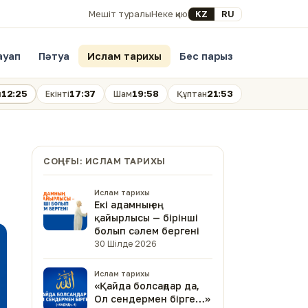
Select your language
KZ
RU
Мешіт туралы
Неке қию
ауап
Пәтуа
Ислам тарихы
Бес парыз
12:25
17:37
19:58
21:53
н
Екінті
Шам
Құптан
СОҢҒЫ: ИСЛАМ ТАРИХЫ
Ислам тарихы
Екі адамның ең
қайырлысы — бірінші
болып сәлем бергені
30 Шілде 2026
Ислам тарихы
«Қайда болсаңдар да,
Ол сендермен бірге…»