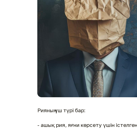
Рияның үш түрі бар:
- ашық рия, яғни көрсету үшін істелге