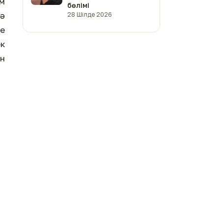
ім
бөлімі
нә
28 Шілде 2026
те
ек
ін