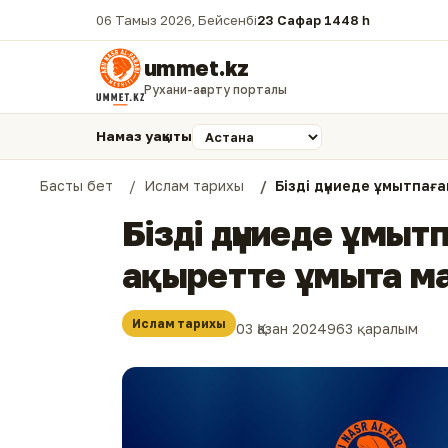
06 Тамыз 2026, Бейсенбі
23 Сафар 1448 һ.
ummet.kz
Рухани-ағарту порталы
Намаз уақыты
Басты бет
Ислам тарихы
Бізді дүниеде ұмытпағ
Бізді дүниеде ұмыт
ақыретте ұмыта м
Ислам тарихы
03 Қазан 2024
963 қаралым