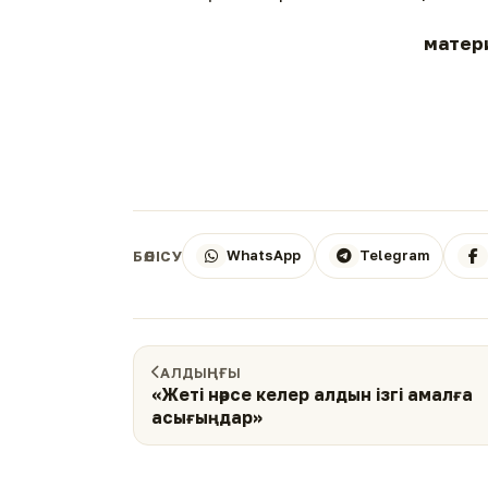
матер
WhatsApp
Telegram
БӨЛІСУ
АЛДЫҢҒЫ
«Жеті нәрсе келер алдын ізгі амалға
асығыңдар»