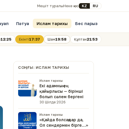
Select your language
KZ
RU
Мешіт туралы
Неке қию
ауап
Пәтуа
Ислам тарихы
Бес парыз
12:25
17:37
19:58
21:53
н
Екінті
Шам
Құптан
СОҢҒЫ: ИСЛАМ ТАРИХЫ
Ислам тарихы
Екі адамның ең
қайырлысы — бірінші
болып сәлем бергені
30 Шілде 2026
Ислам тарихы
«Қайда болсаңдар да,
Ол сендермен бірге…»