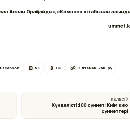
иал Аслан Орақбайдың «Компас» кітабынан алынд
ummet.k
Facebook
VK
OK
Сілтемені көшіру
КЕЛЕСІ
Күнделікті 100 сүннет: Киім кию
сүннеттері