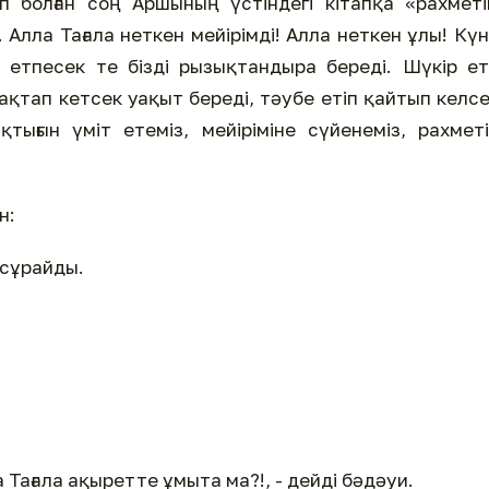
 болған соң Аршының үстіндегі кітапқа «рахмет
Алла Тағала неткен мейірімді! Алла неткен ұлы! Кү
етпесек те бізді рызықтандыра береді. Шүкір е
зақтап кетсек уақыт береді, тәубе етіп қайтып келс
тығын үміт етеміз, мейіріміне сүйенеміз, рахмет
н:
 сұрайды.
 Тағала ақыретте ұмыта ма?!, - дейді бәдәуи.