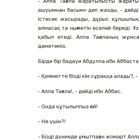
- Алла Тағала жаратылысты жаратып
ашуымнан басым» деп жазды, - дейді. 
істесек жасырады, дұрыс құлшылық 
алмасақ та нығметін еселей береді. Ұ
қабыл етеді. Алла Тағаланың жұмсақ
дәметеміз.
Бірде бір бәдәуи Абдулла ибн Аббаста
- Қияметте бізді кім сұраққа алады?, -
- Алла Тағала!, - дейді ибн Аббас.
- Онда құтылыппыз ғой!
- Не үшін?!
- Бізді дүниеде ұмытпаған жомарт Алла