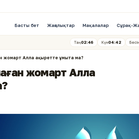
Басты бет
Жаңалықтар
Мақалалар
Сұрақ-Ж
02:46
04:42
Таң
Күн
Бесі
ан жомарт Алла ақыретте ұмыта ма?
паған жомарт Алла
а?