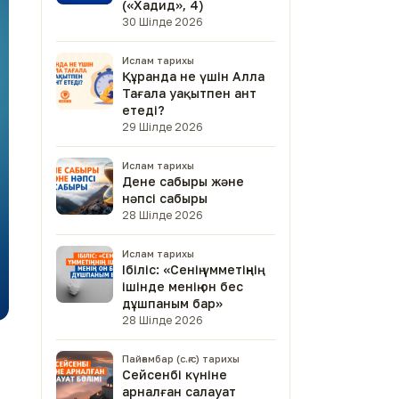
(«Хадид», 4)
30 Шілде 2026
Ислам тарихы
Құранда не үшін Алла
Тағала уақытпен ант
етеді?
29 Шілде 2026
Ислам тарихы
Дене сабыры және
нәпсі сабыры
28 Шілде 2026
Ислам тарихы
Ібіліс: «Сенің үмметіңнің
ішінде менің он бес
дұшпаным бар»
28 Шілде 2026
Пайғамбар (с.ғ.с) тарихы
Сейсенбі күніне
арналған салауат