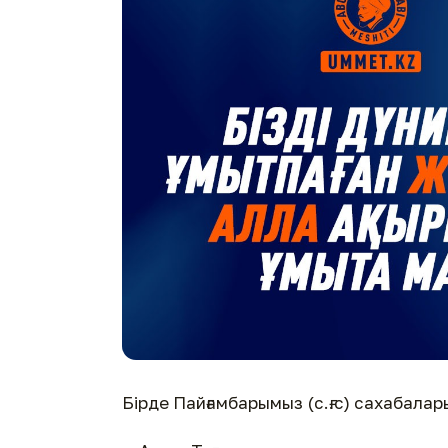
Бірде Пайғамбарымыз (с.ғ.с) сахабалар