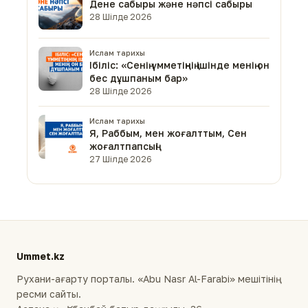
Дене сабыры және нәпсі сабыры
28 Шілде 2026
Ислам тарихы
Ібіліс: «Сенің үмметіңнің ішінде менің он
бес дұшпаным бар»
28 Шілде 2026
Ислам тарихы
Я, Раббым, мен жоғалттым, Сен
жоғалтпапсың!
27 Шілде 2026
Ummet.kz
Рухани-ағарту порталы. «Abu Nasr Al-Farabi» мешітінің
ресми сайты.