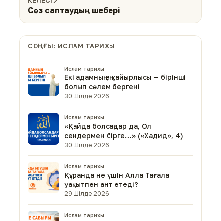
КЕЛЕСІ
Сөз саптаудың шебері
СОҢҒЫ: ИСЛАМ ТАРИХЫ
Ислам тарихы
Екі адамның ең қайырлысы — бірінші
болып сәлем бергені
30 Шілде 2026
Ислам тарихы
«Қайда болсаңдар да, Ол
сендермен бірге…» («Хадид», 4)
30 Шілде 2026
Ислам тарихы
Құранда не үшін Алла Тағала
уақытпен ант етеді?
29 Шілде 2026
Ислам тарихы