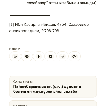
сахабалар" атты кітабынан алынды)
_____________________
[1]
Ибн Кәсир, әл-Бидая, 4/54; Сахабилер
ансиклопедиси, 2:796-798.
БӨЛІСУ
АЛДЫҢҒЫ
Пайғамбарымыздың (с.ғ.с.) дұғасына
бөленген жаужүрек әйел сахаба