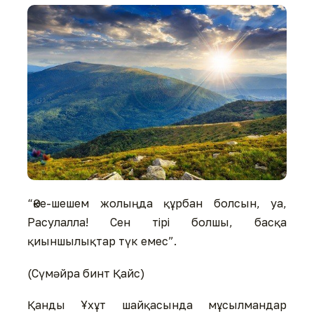
“Әке-шешем жолыңда құрбан болсын, уа,
Расулалла! Сен тірі болшы, басқа
қиыншылықтар түк емес”.
(Сүмәйра бинт Қайс)
Қанды Ұхұт шайқасында мұсылмандар