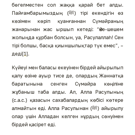
бөгелместен сол жаққа қарай бет алды.
Пайғамбарымыздың (ﷺ) тірі екендігін өз
көзімен көріп қуанғаннан Сүмәйраның
жанарынан жас ыршып кетеді: “Әке-шешем
жолыңда құрбан болсын, уа, Расулаллаһ! Сен
тірі болшы, басқа қиыншылықтар түк емес”, –
деді
[1]
.
Күйеуі мен баласы екеуінен бірдей айырылып
қалу өзіне ауыр тисе де, олардың Жәннатқа
баратынына сенген Сүмәйра көңіліне
жұбаныш таба алды. Ал, Алла Расулының
(с.а.с.) қазасын сахабалардың көбісі көтере
алмайтын еді. Алла Расулынан (ﷺ) айырылу
олар үшін Алладан келген нұрдың сөнуімен
бірдей қасірет еді.