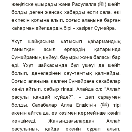
жеңіліске ұшырады және Расулалла (ﷺ) шейіт
болды деген жаңсақ хабарды ести сала, екі
өкпесін қолына алып, соғыс алаңына барған
қаһарман әйелдердің бірі – хазірет Сүмәйра.
Ұхұт шайқасына қатысып қаһармандық
танытқан асыл ерлердің қатарында
Сүмәйраның күйеуі, бауыры және баласы бар
еді. Ұхұт шайқасында бұл үшеуі де шейіт
болып, денелерінен сау-тамтық қалмайды.
Соғыс алаңына келген Сүмәйраға сахабалар
көңіл айтып, сабыр тіледі. Алайда ол: “Аллаһ
расулы қандай күйде?”, - деп сұраумен
болды. Сахабалар Алла Елшісінің (ﷺ) тірі
екенін айтса да, өз көзімен көрмейінше көңілі
көншімеді. Жанындағылардан Аллаһ
расулының қайда екенін сұрап алып,