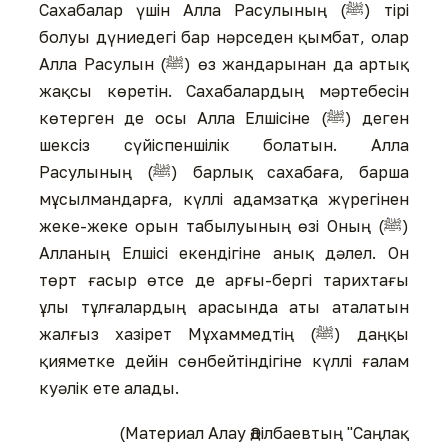
Сахабалар үшін Алла Расулының (ﷺ) тірі
болуы дүниедегі бар нәрседен қымбат, олар
Алла Расулын (ﷺ) өз жандарынан да артық
жақсы көретін. Сахабалардың мәртебесін
көтерген де осы Алла Елшісіне (ﷺ) деген
шексіз сүйіспеншілік болатын. Алла
Расулының (ﷺ) барлық сахабаға, барша
мұсылмандарға, күллі адамзатқа жүрегінен
жеке-жеке орын табылуының өзі Оның (ﷺ)
Алланың Елшісі екендігіне анық дәлел. Он
төрт ғасыр өтсе де арғы-бергі тарихтағы
ұлы тұлғалардың арасында аты аталатын
жалғыз хазірет Мұхаммедтің (ﷺ) даңқы
қияметке дейін сөнбейтіндігіне күллі ғалам
куәлік ете алады.
(Материал Алау Әділбаевтың "Саңлақ