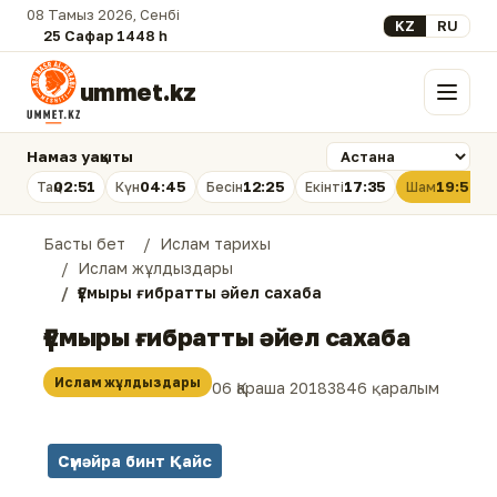
08 Тамыз 2026, Сенбі
Select your lan
KZ
RU
25 Сафар 1448 һ.
ummet.kz
Мәзір
Намаз уақыты
02:51
04:45
12:25
17:35
19:54
Таң
Күн
Бесін
Екінті
Шам
Басты бет
Ислам тарихы
Ислам жұлдыздары
Ғұмыры ғибратты әйел сахаба
Ғұмыры ғибратты әйел сахаба
Ислам жұлдыздары
06 Қараша 2018
3846 қаралым
Сүмәйра бинт Қайс