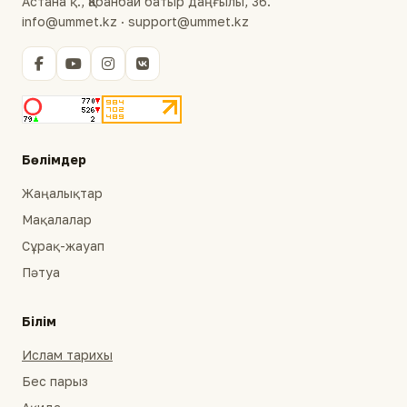
Астана қ., Қабанбай батыр даңғылы, 36.
info@ummet.kz · support@ummet.kz
Бөлімдер
Жаңалықтар
Мақалалар
Сұрақ-жауап
Пәтуа
Білім
Ислам тарихы
Бес парыз