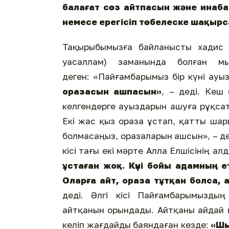
балағат сөз айтпасын және инаба
немесе ерегісіп төбелеске шақырс
Тақырыбымызға байланысты хадис 
уасаллам) заманында болған м
деген: «Пайғамбарымыз бір күні ауыз 
оразасын ашпасын»
, – деді. Кеш
келгендерге ауыздарын ашуға рұқсат б
Екі жас қыз ораза ұстап, қатты шар
болмасаңыз, оразаларын ашсын», – д
кісі тағы екі мәрте Алла Елшісінің 
ұстаған жоқ. Күні бойы адамның 
Оларға айт, ораза тұтқан болса,
деді. Әлгі кісі Пайғамбарымызды
айтқанын орындады. Айтқаны айдай ке
келіп жағдайды баяндаған кезде:
«Шы