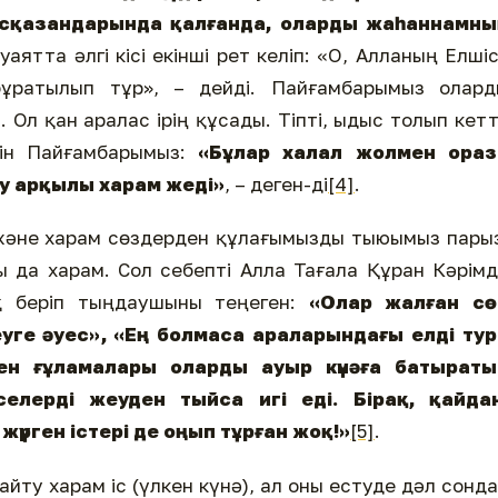
 асқазандарында қалғанда, оларды жаһаннамны
иуаятта әлгі кісі екінші рет келіп: «О, Алланың Елшіс
ұратылып тұр», – дейді. Пайғамбарымыз олард
і. Ол қан аралас ірің құсады. Тіпті, ыдыс толып кетт
йін Пайғамбарымыз:
«Бұлар халал жолмен ораз
еу арқылы харам жеді»
, – деген-ді
[4]
.
 және харам сөздерден құлағымызды тыюымыз пары
 да харам. Сол себепті Алла Тағала Құран Кәрім
қ беріп тыңдаушыны теңеген:
«
Олар жалған сө
уге әуес»
, «
Ең болмаса араларындағы елді тур
н ғұламалары оларды ауыр күнәға батыраты
елерді жеуден тыйса игі еді. Бірақ, қайдан
үрген істері де оңып тұрған жоқ!»
[5]
.
ту харам іс (үлкен күнә), ал оны естуде дәл сонд