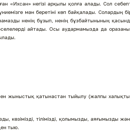
лған «Ихсан» негізі арқылы қолға алады. Сол себеп
үниемізге мән беретіні көп байқалады. Солардың бі
амазды ненің бұзып, ненің бұзбайтынының қасын
әселелерді айтады. Осы аудармамызда да оразан
ылады.
 мен жыныстық қатынастан тыйылу (жалпы халықт
ды, көзімізді, тілімізді, қолымызды, аяғымызды жә
ден тыю.