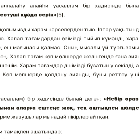
саллалаһу алайһи уасаллам бір хадисінде была
стуші күнәда серік»
[6]
.
қ қолымызды харам нәрселерден тыю. Іптар уақытын
 Халал тағамдардан өзімізді тыйып күмәнді, хар
ң еш мағынасы қалмас. Оның мысалы ұй тұрғызам
ең. Халал тағам көп мөлшерде желінгенде ғана зия
шешім. Харам тағамдар дінімізді бұзатын у секілді, 
і. Көп мөлшерде қолдану зиянды, бұны реттеу үш
асаллам) бір хадисінде былай деген:
«Небір ораз
ынан аларға ештеңе жоқ, тек аштықпен шөлде
дірме жазушылар мынадай пікірлер айтқан:
ам тамақпен ашатындар;