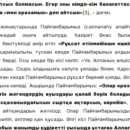
тсыз болмасын. Егер оны кімде-кім балағаттас
а «мен оразамын» деп айтсын»
[3]
, – деген.
жинақтарында Пайғамбарымыз (саллалаһу алайһ
ынадай оқиға айтылуда. Хазірет Әнас была
бекітуімізді әмір етіп:
«Рұқсат етілмейінше ешкі
 қараңғылығы түскен кезде Пайғамбарымыз алды
ерді. Осы кезде бір кісі келіп: «Уа, Алланың елшіс
шады. Сіздің алдыңызға келуге ұялады білем. Қар
еген кезде Пайғамбарымыз рұқсат бермей қояды. Әл
алдына келеді. Ақырында Пайғамбарымыз:
«Олар ораз
етін жегендердің ауыздары қалай берік болады
 асқазанындағысын сыртқа ақтарсын, көрейік»
,
ң айтқандарын жеткізді. Олар Пайғамбарымызды
ліп, әлгілер қан құсады. Әлгі кісі Пайғамбарымыз
бын жанымды құдіретті уысында ұстаған Аллағ