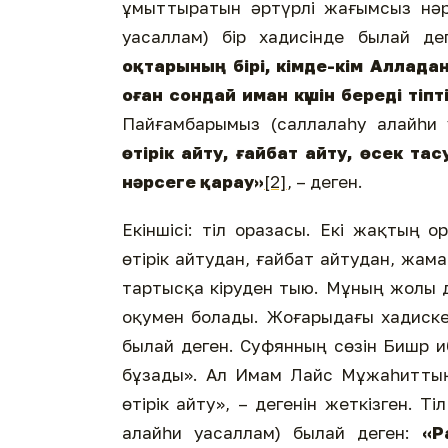
ұмыттыратын әртүрлі жағымсыз нәр
уасаллам) бір хадисінде былай д
оқтарының бірі, кімде-кім Аллада
оған сондай иман күшін береді тіп
Пайғамбарымыз (саллалаһу алайһи 
өтірік айту, ғайбат айту, өсек та
нәрсеге қарау»
[2]
, – деген.
Екіншісі: тіл оразасы. Екі жақтың 
өтірік айтудан, ғайбат айтудан, жам
тартысқа кіруден тыю. Мұның жолы д
оқумен болады. Жоғарыдағы хадиск
былай деген. Суфянның сөзін Бишр и
бұзады». Ал Имам Лайс Мұжаһиттың: 
өтірік айту», – дегенін жеткізген.
алайһи уасаллам) былай деген:
«Р