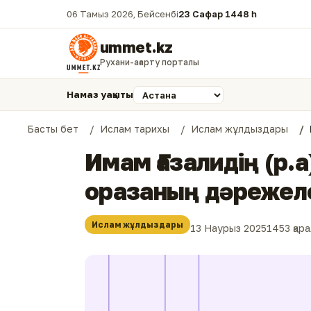
06 Тамыз 2026, Бейсенбі
23 Сафар 1448 һ.
ummet.kz
Рухани-ағарту порталы
Намаз уақыты
Басты бет
Ислам тарихы
Ислам жұлдыздары
Имам Ғазалидің (р.
оразаның дәрежел
Ислам жұлдыздары
13 Наурыз 2025
1453 қар