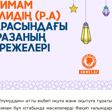
 Улумуддин» атты еңбегі оқуға және оқытуға тұрат
 имам бұл кітабында мәселелерді Фақиһ ғалымда