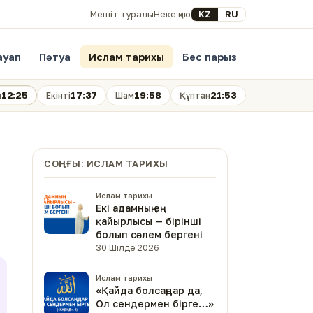
Select your language
KZ
RU
Мешіт туралы
Неке қию
ауап
Пәтуа
Ислам тарихы
Бес парыз
12:25
17:37
19:58
21:53
н
Екінті
Шам
Құптан
СОҢҒЫ: ИСЛАМ ТАРИХЫ
Ислам тарихы
Екі адамның ең
қайырлысы — бірінші
болып сәлем бергені
30 Шілде 2026
Ислам тарихы
«Қайда болсаңдар да,
Ол сендермен бірге…»