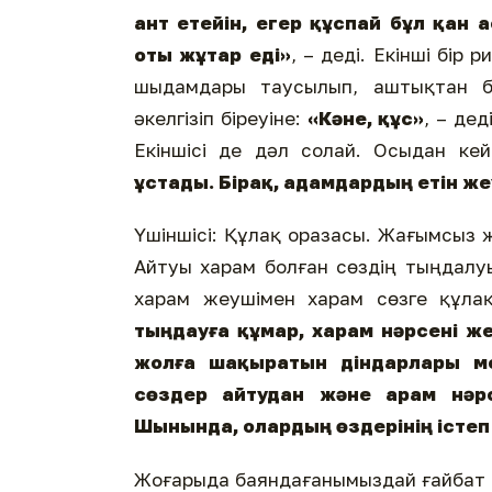
ант етейін, егер құспай бұл қан
оты жұтар еді»
, – деді. Екінші бір р
шыдамдары таусылып, аштықтан б
әкелгізіп біреуіне:
«Кәне, құс»
, – дед
Екіншісі де дәл солай. Осыдан ке
ұстады. Бірақ, адамдардың етін ж
Үшіншісі: Құлақ оразасы. Жағымсыз
Айтуы харам болған сөздің тыңдалуы
харам жеушімен харам сөзге құла
тыңдауға құмар, харам нәрсені же
жолға шақыратын діндарлары ме
сөздер айтудан және арам нәрс
Шынында, олардың өздерінің істеп ж
Жоғарыда баяндағанымыздай ғайбат ай