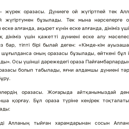
– жүрек оразасы. Дүниеге ой жүгіртпей тек Алл
й жүгіртумен бұзылады. Тек мына нәрселерге о
ске алғанда, ақырет күнін еске алғанда, дініміз үш
қ дініміз үшін қажетті дүниені еске алу мәселес
бар, тіпті бірі былай деген: «Кімде-кім ауызаш
шұғылданса оның оразасы бұзылады, өйткені бұл 
ады». Осы үшінші дәрежедегі ораза Пайғамбарларды
азасы болып табылады, яғни алдамшы дүниені тә
бұру.
лердің оразасы. Жоғарыда айтқанымыздай ден
ынша қорғау. Бұл ораза түріне кеңірек тоқталат
лады:
мізді Алланың тыйған харамдарынан сосын Аллан