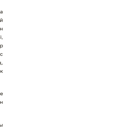
а
й
ін
і,
ар
іс
ң,
рк
е
ын
ы