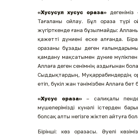
«Хусусул хусус ораза»
дегеніміз 
Тағаланы ойлау. Бұл ораза түрі о
жүгірткенде ғана бұзылмайды: Алланы е
қажетті дүниені еске алғанда. Біра
оразаны бұзады деген ғалымдарымыз 
қамдану мақсатымен дүние мүлікпен 
Аллаға деген сенімнің аздығынан бол
Сыддықтардың, Муқаррабиндердің ор
етіп, бүкіл жан тәнімізбен Аллаға бет 
«Хусус ораза»
– салиқалы пенде
мүшелерімізді күнәлі істерден бар
болсақ алты негізге жіктеп айтуға бо
Бірінші: көз оразасы. Әуелі көзі