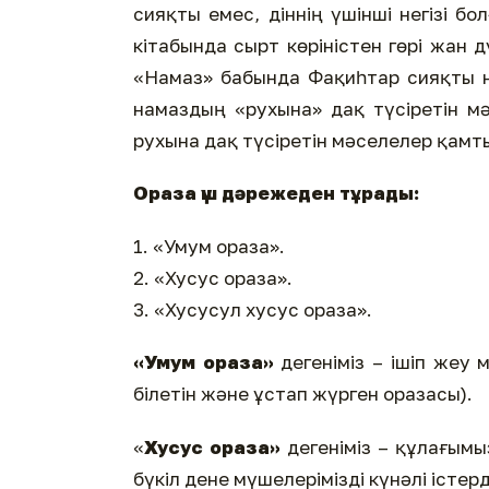
сияқты емес, діннің үшінші негізі бо
кітабында сырт көріністен гөрі жан д
«Намаз» бабында Фақиһтар сияқты н
намаздың «рухына» дақ түсіретін м
рухына дақ түсіретін мәселелер қамт
Ораза үш дәрежеден тұрады:
1. «Умум ораза».
2. «Хусус ораза».
3. «Хусусул хусус ораза».
«Умум ораза»
дегеніміз – ішіп жеу
білетін және ұстап жүрген оразасы).
«
Хусус ораза»
дегеніміз – құлағымыз
бүкіл дене мүшелерімізді күнәлі істер