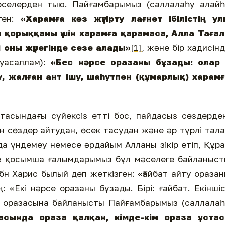
селерден тыю. Пайғамбарымыз (саллалаһу алайһ
еген:
«Харамға көз жүгірту лағнет Ібілістің ул
н қорыққаны үшін харамға қарамаса, Алла Тағал
ті оны жүрегінде сезе алады»
[1]
, және бір хадисін
уасаллам):
«Бес нәрсе оразаны бұзады: олар 
су, жалған ант ішу, шаһутпен (құмарлық) харам
ортасындағы сүйексіз етті бос, пайдасыз сөздерде
ан сөздер айтудан, өсек тасудан және әр түрлі тал
а үндемеу немесе әрдайым Алланы зікір етіп, Құр
е қосымша ғалымдарымыз бұл мәселеге байланыст
бн Харис былый деп жеткізген: «Ғайбат айту ораза
«Екі нәрсе оразаны бұзады. Бірі: ғайбат. Екіншіс
 Тіл оразасына байланысты Пайғамбарымыз (саллала
асында ораза қалқан, кімде-кім ораза ұстас