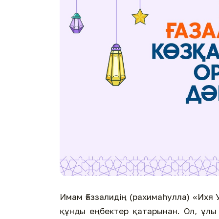
Имам Ғаззалидің (рахимаһулла) «Ихя
құнды еңбектер қатарынан. Ол, ұлы