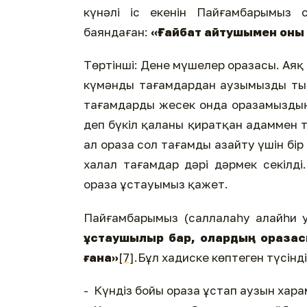
күнәлі іс екенін Пайғамбарымыз 
баяндаған:
«Ғайбат айтушымен оны е
Төртінші: Дене мүшелер оразасы. Ая
күмәнды тағамдардан аузымызды тыю.
тағамдарды жесек онда оразамызды
деп бүкіл қаланы қиратқан адаммен т
ал ораза сол тағамды азайту үшін бір 
халал тағамдар дәрі дәрмек секілд
ораза ұстауымыз қажет.
Пайғамбарымыз (саллалаһу алайһи у
ұстаушылыр бар, олардың оразас
ғана»
[7]
.Бұл хадиске көптеген түсін
- Күндіз бойы ораза ұстап аузын хар