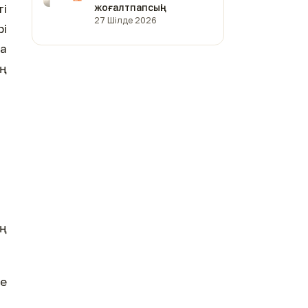
ті
жоғалтпапсың!
27 Шілде 2026
рі
да
ың
ың
не