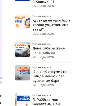
(«Хадид», 4)
30 Шілде 2026
Ислам тарихы
Құранда не үшін Алла
Тағала уақытпен ант
етеді?
29 Шілде 2026
Ислам тарихы
Дене сабыры және
нәпсі сабыры
28 Шілде 2026
Ислам тарихы
Ібіліс: «Сенің үмметіңнің
ішінде менің он бес
дұшпаным бар»
28 Шілде 2026
ын
Ислам тарихы
Я, Раббым, мен
ры
жоғалттым, Сен