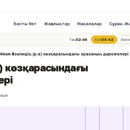
Басты бет
Жаңалықтар
Мақалалар
Сұрақ-Ж
02:46
04:42
Таң
Күн
Бесі
Имам Ғазалидің (р.а) көзқарасындағы оразаның дәрежелері
а) көзқарасындағы
ері
алым