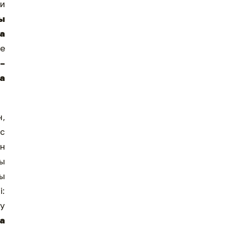
и
ы
а
де
–
ға
н,
ас
ан
ы
ны
і:
һу
а