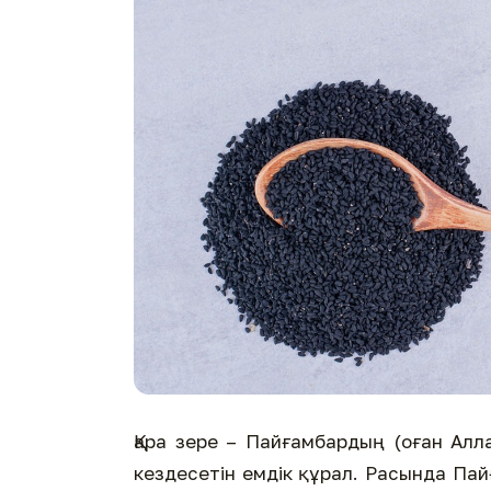
Қара зере – Пайғамбардың (оған Алла
кездесетін емдік құрал. Расында Пай