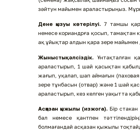
зәйтун майымен араластырыңыз. Мұры
Дене қызуы көтерілуі.
7 тамшы қара
немесе кориандрға қосып, тамақтан ке
ақ ұйықтар алдын қара зере майымен 
Жыныстық әлсіздік.
Ұнтақталған қа
араластырып, 1 шай қасықтан қабылд
жағып, уқалап, шап аймағын (паховая 
зере тұнбасын (отвар) және 1 шай қа
араластырып, кез келген уақытта қа
Асқазан қыжылы (изжога).
Бір стакан
бал немесе қантпен тәттілендірі
болмағандай асқазан қыжылы тоқтай