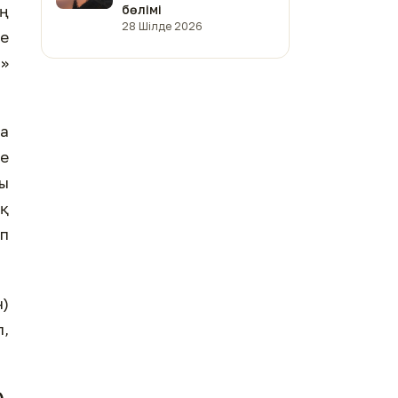
ың
бөлімі
28 Шілде 2026
не
?»
са
ре
ты
ық
ып
)
,
).