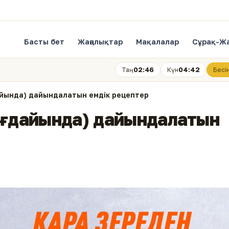
Басты бет
Жаңалықтар
Мақалалар
Сұрақ-Ж
02:46
04:42
Таң
Күн
Бесі
дайында) дайындалатын емдік рецептер
жағдайында) дайындалатын