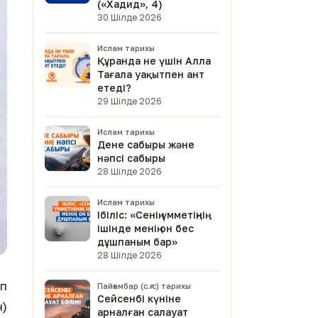
(«Хадид», 4)
30 Шілде 2026
Ислам тарихы
Құранда не үшін Алла
Тағала уақытпен ант
етеді?
29 Шілде 2026
Ислам тарихы
Дене сабыры және
нәпсі сабыры
28 Шілде 2026
Ислам тарихы
Ібіліс: «Сенің үмметіңнің
ішінде менің он бес
дұшпаным бар»
28 Шілде 2026
өп
Пайғамбар (с.ғ.с) тарихы
Сейсенбі күніне
н)
арналған салауат