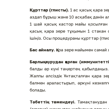
Құрттар (глисты).
1 ас қасық қара зе
аздап бұрыш және 10 асқабақ дәнін а
1 шай қасық кастор майы қосылған а
қасық қара зере тұқымын 1 стакан
ішіңіз. Осы процедураны құрттар (гли
Бас айналу.
Қара зере майымен самай
Барлық аурудан қорған (иммунитетті
балды әр күні таңертең қабылдаңыз.
Жалпы әлсіздік Ұнтақталған қара зе
балмен араластырып, әркүні кезкелг
болады.
Тәбеттің төмендеуі.
Тамақтанудан 
(семена) жақсылақ шайнаңыз сосын с