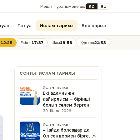
Select your language
KZ
RU
Мешіт туралы
Неке қию
ауап
Пәтуа
Ислам тарихы
Бес парыз
12:25
17:37
19:58
21:53
н
Екінті
Шам
Құптан
СОҢҒЫ: ИСЛАМ ТАРИХЫ
Ислам тарихы
Екі адамның ең
қайырлысы — бірінші
болып сәлем бергені
30 Шілде 2026
Ислам тарихы
«Қайда болсаңдар да,
Ол сендермен бірге…»