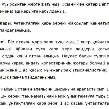
 Ауырсынған жерге жағыңыз. Осы еммен қатар 1 ап
семена) аш қарынға қабылдаңыз.
лары.
Ұнтақталған қара зерені жақсылап қайнаты
і пайдаланыңыз.
сі.
Бір стакан қара зере тұқымын, 1 литр қайнағ
ыңыз. Қайнаған суға қара зере дәндерін қосып
 содан кейін оттан алыңыз. Науқас басын сүлгім
луы керек. Қандағы холестериннің жоғары болуы 1 
ын және 1 ас қасық мыңжапырақ (тысячелистник)
 аш қарынға пайдаланыңыз.
 майын 1 стакан апельсин шырынына араластырып, 
 ішу керек. таң намазынан кейін ұйықтамауға тыры
асық ұнтақталған қара зере, 1 ас қасық ұнтақталғ