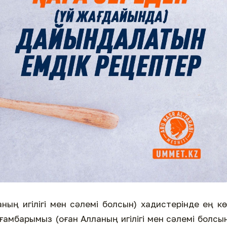
ның игілігі мен сәлемі болсын) хадистерінде ең к
ғамбарымыз (оған Алланың игілігі мен сәлемі болсы