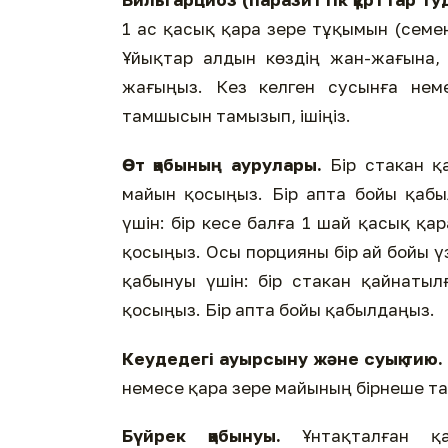
1 ас қасық қара зере тұқымын (семе
Ұйықтар алдын көздің жан-жағына, 
жағыңыз. Кез келген сусынға нем
тамшысын тамызып, ішіңіз.
Өт қабының аурулары.
Бір стакан қ
майын қосыңыз. Бір апта бойы қаб
үшін: бір кесе балға 1 шай қасық қ
қосыңыз. Осы порцияны бір ай бойы ү
қабынуы үшін: бір стакан қайнаты
қосыңыз. Бір апта бойы қабылдаңыз.
Кеудедегі ауырсыну және суық тию.
немесе қара зере майының бірнеше т
Бүйрек қабынуы.
Ұнтақталған қа