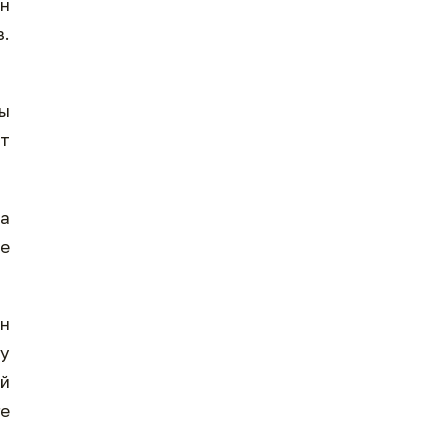
ан
з.
ы
үт
а
не
ан
ну
ай
ге