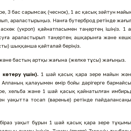
ре, 3 бас сарымсақ (чеснок), 1 ас қасық зәйтун майы
лып, араластырыңыз. Нанға бутерброд ретінде жағы
скөк (укроп) қайнатпасымен таңертең ішіңіз. 1 
 суға араластырып таңертең ашқарынға және кеш
сты) шыққанша қайталай беріңіз.
 және бастың артқы жағына (желке тұсы) жағыңыз.
 көтеру үшін).
1 шай қасық қара зере майын жән
 Алланың қалауымен өмір бойы дәрігерге бармайс
ре, хельба және 1 шай қасық қайнатылған имбирь
ен уақытта тосап (варенье) ретінде пайдалансаң
біраз уақыт бұрын 1 шай қасық қара зере тұқым
алқын сумен ішіңіз. Тұмау (грипп) Тминнің тұнбас