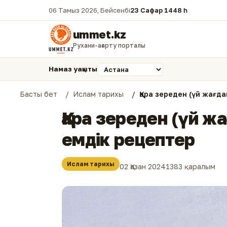
06 Тамыз 2026, Бейсенбі
23 Сафар 1448 һ.
ummet.kz
Рухани-ағарту порталы
Намаз уақыты
Басты бет
Ислам тарихы
Қара зереден (үй жағ
Қара зереден (үй 
емдік рецептер
Ислам тарихы
02 Қазан 2024
1383 қаралым