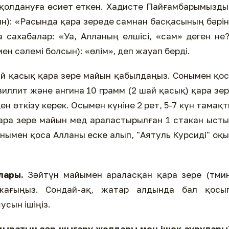
 қолдануға өсиет еткен. Хадисте Пайғамбарымызд
сын): «Расында қара зереде самнан басқасының бәрі
 сахабалар: «Уа, Алланың елшісі, «сам» деген не
мен сәлемі болсын): «өлім», деп жауап берді.
й қасық қара зере майын қабылдаңыз. Сонымен қо
зиллит және ангина 10 грамм (2 шай қасық) қара зе
н өткізу керек. Осымен күніне 2 рет, 5-7 күн тамақ
ара зере майын мед араластырылған 1 стакан ыст
онымен қоса Алланы еске алып, "Аятуль Курсиді" оқ
лары.
Зәйтүн майымен араласқан қара зере (тмин
ағыңыз. Сондай-ақ, жатар алдында бал қосып
сын ішіңіз.
удыратын зәр шығару жолдары мен ішек аурулары