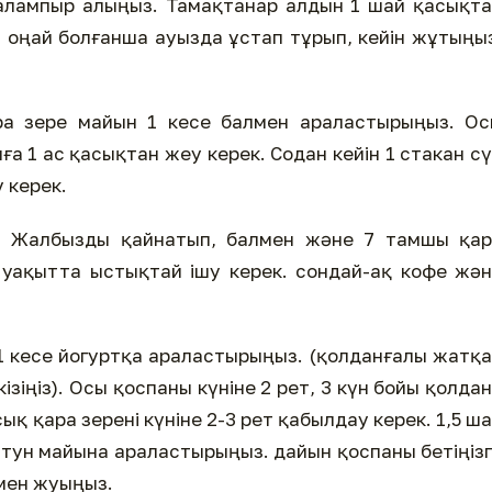
қалампыр алыңыз. Тамақтанар алдын 1 шай қасықт
 оңай болғанша ауызда ұстап тұрып, кейін жұтыңы
а зере майын 1 кесе балмен араластырыңыз. Ос
а 1 ас қасықтан жеу керек. Содан кейін 1 стакан с
у керек.
.
Жалбызды қайнатып, балмен және 7 тамшы қар
 уақытта ыстықтай ішу керек. сондай-ақ кофе жә
1 кесе йогуртқа араластырыңыз. (қолданғалы жатқ
іңіз). Осы қоспаны күніне 2 рет, 3 күн бойы қолда
сық қара зерені күніне 2-3 рет қабылдау керек. 1,5 ш
йтун майына араластырыңыз. дайын қоспаны бетіңіз
амен жуыңыз.