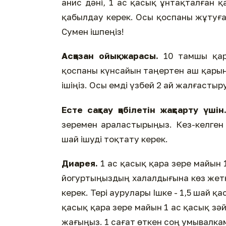
анис дәні, 1 ас қасық ұнтақталған 
қабылдау керек. Осы қоспаны жұтуға
Сумен ішпеңіз!
Асқазан ойық жарасы.
10 тамшы қар
қоспаны күнсайын таңертен аш қарынғ
ішіңіз. Осы емді үзбей 2 ай жалғастыр
Есте сақтау қабілетін жақсарту үшін
зеремен араластырыңыз. Кез-келген
шай ішуді тоқтату керек.
Диарея.
1 ас қасық қара зере майын 
йогуртыңыздың халалдығына көз жеткіз
керек. Тері аурулары Ішке - 1,5 шай қа
қасық қара зере майын 1 ас қасық зә
жағыңыз. 1 сағат өткен соң умывалк