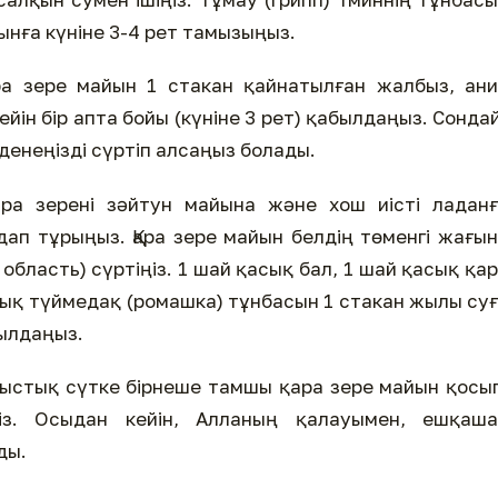
нға күніне 3-4 рет тамызыңыз.
 зере майын 1 стакан қайнатылған жалбыз, ани
йін бір апта бойы (күніне 3 рет) қабылдаңыз. Сонда
денеңізді сүртіп алсаңыз болады.
ра зерені зәйтун майына және хош иісті ладанғ
ап тұрыңыз. Қара зере майын белдің төменгі жағы
область) сүртіңіз. 1 шай қасық бал, 1 шай қасық қа
сық түймедақ (ромашка) тұнбасын 1 стакан жылы су
былдаңыз.
 ыстық сүтке бірнеше тамшы қара зере майын қосы
ңіз. Осыдан кейін, Алланың қалауымен, ешқаша
ды.