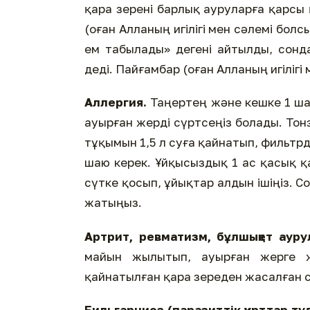
қара зерені барлық ауруларға қарсы
(оған Алланың игілігі мен сәлемі бол
ем табылады» дегені айтылды, сонда
деді. Пайғамбар (оған Алланың игілігі 
Аллергия.
Таңертең және кешке 1 ша
ауырған жерді сүртсеңіз болады. Тон
тұқымын 1,5 л суға қайнатып, фильтрде
шаю керек. Ұйқысыздық 1 ас қасық қ
сүтке қосып, ұйықтар алдын ішіңіз. С
жатыңыз.
Артрит, ревматизм, бұлшықет ауру
майын жылытып, ауырған жерге ж
қайнатылған қара зереден жасалған су
Бильгарциоз (паразиттік құрттар т