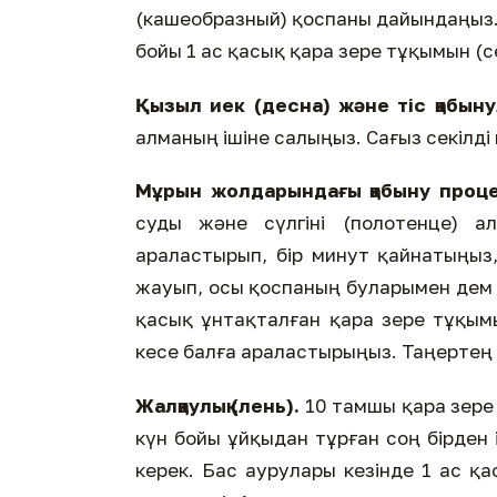
(кашеобразный) қоспаны дайындаңыз.
бойы 1 ас қасық қара зере тұқымын (
Қызыл иек (десна) және тіс қабыну
алманың ішіне салыңыз. Сағыз секілд
Мұрын жолдарындағы қабыну проце
суды және сүлгіні (полотенце) ал
араластырып, бір минут қайнатыңыз,
жауып, осы қоспаның буларымен дем а
қасық ұнтақталған қара зере тұқым
кесе балға араластырыңыз. Таңертең
Жалқаулық (лень).
10 тамшы қара зере
күн бойы ұйқыдан тұрған соң бірден
керек. Бас аурулары кезінде 1 ас қ