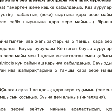
на) таңертең және кешке қабылдаңыз. Көз аурула
үстіңгі қабақтың (веки) сыртына қара зере май
есе сәбіз шырынына қара зере майының бірнеш
айнатылған ива жапырақтарына 5 тамшы қара зер
ылдаңыз. Бауыр аурулары Көптеген бауыр аурула
ара зере майы мен 1 қасық ұнтақталған емен қабығ
зіліссіз күн сайын аш қарынға қабылдаңыз. Бауырд
лған ива жапырақтарына 5 тамшы қара зере майы
Қайнаған суға 1 ас қасық қара зере тұқымын (семен
амшысын қосыңыз. Буына дем алыңыз (ингаляция).
ра зерені зәйтун майына араластырып, қо