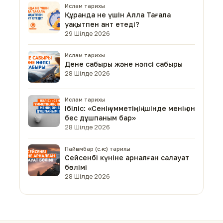
Ислам тарихы
Құранда не үшін Алла Тағала
уақытпен ант етеді?
29 Шілде 2026
Ислам тарихы
Дене сабыры және нәпсі сабыры
28 Шілде 2026
Ислам тарихы
Ібіліс: «Сенің үмметіңнің ішінде менің он
бес дұшпаным бар»
28 Шілде 2026
Пайғамбар (с.ғ.с) тарихы
Сейсенбі күніне арналған салауат
бөлімі
28 Шілде 2026