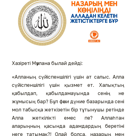
Хазіреті Мәулана былай дейді:
«Алланың сүйіспеншілігі үшін ат салыс. Алла
сүйіспеншілігі үшін қызмет ет. Халықтың
қабылдап, қабылдамауында сенің не
жұмысың бар? Бұл фәни дүние базарында сені
мол табысқа жеткізетін бір тұтынушы ретінде
Алла жеткілікті емес пе? Аллаһтан
аларыңның қасында адамдардың беретіні
неге татымақ?! Олай болса, назарың мен