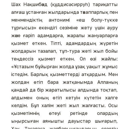
Шах Нақшибәнд (құддисә сирруһ) тариқатты
алғаш ұстанған жылдарында тәкаппарлық пен
менмендіктің антонимі «еш болу-түкке
тұрғысыз» екендігі сезіміне жету үшін ауру
және ғаріп адамдарға, жаралы жануарларға
қызмет еткен. Тіпті, адамдардың жүретін
жолдарын тазалап, тұп-тура жеті жыл бойы
теңдессіз қызмет еткен. Ол өзі жайлы:
«Ұстазым бұйырған жолда ұзақ уақыт жұмыс
істедім. Барлық қызметтерді атқардым. Мен
жолдан өтіп бара жатқанымда Алланың
қандай да бір жаратылысы алдында тоқтап,
алдымен оның өтіп кетуін күтетін халге
келдім. Бұл халім жеті жыл жалғасты. Осы
қызметімнің өтеуі ретінде олардың
ыңырсыған аянышты дауыстар шығарып,
Хақ Тағалаға жалбарынғандарын сезетін