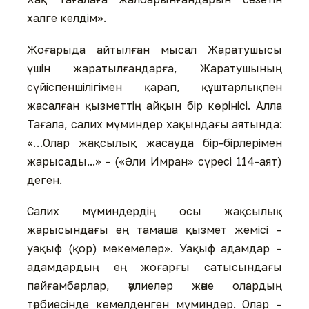
халге келдім».
Жоғарыда айтылған мысал Жаратушысы
үшін жаратылғандарға, Жаратушының
сүйіспеншілігімен қарап, құштарлықпен
жасалған қызметтің айқын бір көрінісі. Алла
Тағала, салих мүминдер хақындағы аятында:
«…Олар жақсылық жасауда бір-бірлерімен
жарысады...» - («Әли Имран» сүресі 114-аят)
деген.
Салих мүминдердің осы жақсылық
жарысындағы ең тамаша қызмет жемісі –
уақыф (қор) мекемелер». Уақыф адамдар –
адамдардың ең жоғарғы сатысындағы
пайғамбарлар, әулиелер және олардың
тәрбиесінде кемелденген мүминдер. Олар –