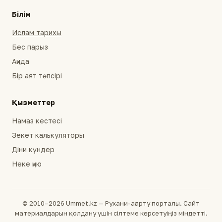
Білім
Ислам тарихы
Бес парыз
Ақида
Бір аят тәпсірі
Қызметтер
Намаз кестесі
Зекет калькуляторы
Діни күндер
Неке қию
© 2010–2026 Ummet.kz — Рухани-ағарту порталы. Сайт
материалдарын қолдану үшін сілтеме көрсетуіңіз міндетті.