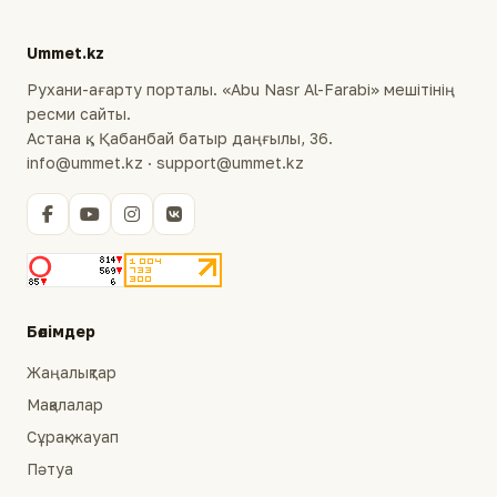
Ummet.kz
Рухани-ағарту порталы. «Abu Nasr Al-Farabi» мешітінің
ресми сайты.
Астана қ., Қабанбай батыр даңғылы, 36.
info@ummet.kz · support@ummet.kz
Бөлімдер
Жаңалықтар
Мақалалар
Сұрақ-жауап
Пәтуа