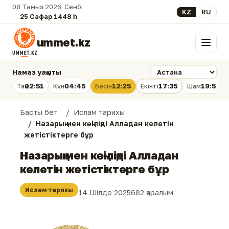
08 Тамыз 2026, Сенбі
Select your lan
KZ
RU
25 Сафар 1448 һ.
ummet.kz
Мәзір
Намаз уақыты
02:51
04:45
12:25
17:35
19:54
Таң
Күн
Бесін
Екінті
Шам
Басты бет
Ислам тарихы
Назарың мен көңіліңді Алладан келетін
жетістіктерге бұр
Назарың мен көңіліңді Алладан
келетін жетістіктерге бұр
Ислам тарихы
14 Шілде 2025
682 қаралым