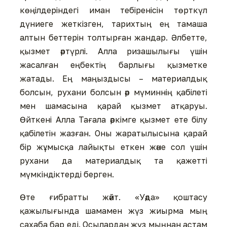
көңілдеріндегі иман тебіренісін төрткүл
дүниеге жеткізген, тарихтың ең тамаша
алтын беттерін толтырған жандар. Әлбетте,
қызмет әртүрлі. Алла ризашылығы үшін
жасалған еңбектің барлығы қызметке
жатады. Ең маңыздысы – материалдық
болсын, рухани болсын әр мүминнің қабілеті
мен шамасына қарай қызмет атқаруы.
Өйткені Алла Тағала әркімге қызмет ете білу
қабілетін жазған. Оны жаратылысына қарай
бір жұмысқа лайықты еткен және сол үшін
рухани да материалдық та қажетті
мүмкіндіктерді берген.
Өте ғибратты жәйт. «Уәда» қоштасу
қажылығында шамамен жүз жиырма мың
сахаба бар еді. Осылардан жүз мыңнан астам