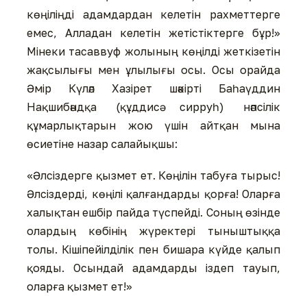
көңіліңді адамдардан келетін рахметтерге
емес, Алладан келетін жетістіктерге бұр!»
Мінеки тасаввуф жолының көңілді жеткізетін
жақсылығы мен ұлылығы осы. Осы орайда
Әмір Күләл Хазірет шәкірті Баһаүддин
Нақшибәндқа (құддисә сирруһ) нәпсілік
құмарлықтарын жою үшін айтқан мына
өсиетіне назар салайықшы:
«Әлсіздерге қызмет ет. Көңілін табуға тырыс!
Әлсіздерді, көңілі қалғандарды қорға! Оларға
халықтан ешбір пайда түспейді. Соның өзінде
олардың көбінің жүректері тыныштыққа
толы. Кішіпейілділік пен бишара күйде қалып
қояды. Осындай адамдарды іздеп тауып,
оларға қызмет ет!»