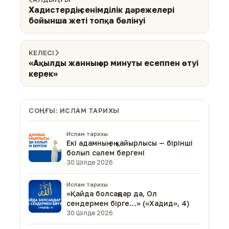
Хадистердің сенімділік дәрежелері
бойынша жеті топқа бөлінуі
КЕЛЕСІ
«Ақылды жанның әр минуты есеппен өтуі
керек»
СОҢҒЫ: ИСЛАМ ТАРИХЫ
Ислам тарихы
Екі адамның ең қайырлысы — бірінші
болып сәлем бергені
30 Шілде 2026
Ислам тарихы
«Қайда болсаңдар да, Ол
сендермен бірге…» («Хадид», 4)
30 Шілде 2026