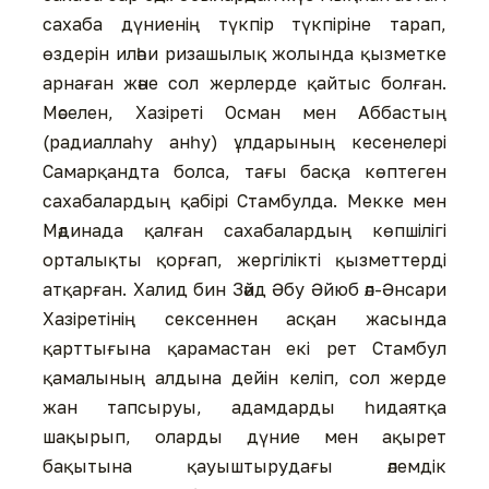
сахаба дүниенің түкпір түкпіріне тарап,
өздерін иләһи ризашылық жолында қызметке
арнаған және сол жерлерде қайтыс болған.
Мәселен, Хазіреті Осман мен Аббастың
(радиаллаһу анһу) ұлдарының кесенелері
Самарқандта болса, тағы басқа көптеген
сахабалардың қабірі Стамбулда. Мекке мен
Мәдинада қалған сахабалардың көпшілігі
орталықты қорғап, жергілікті қызметтерді
атқарған. Халид бин Зәйд Әбу Әйюб әл-Әнсари
Хазіретінің сексеннен асқан жасында
қарттығына қарамастан екі рет Стамбул
қамалының алдына дейін келіп, сол жерде
жан тапсыруы, адамдарды һидаятқа
шақырып, оларды дүние мен ақырет
бақытына қауыштырудағы әлемдік