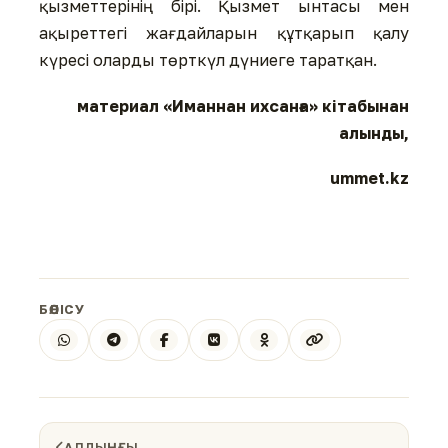
қызметтерінің бірі. Қызмет ынтасы мен
ақыреттегі жағдайларын құтқарып қалу
күресі оларды төрткүл дүниеге таратқан.
материал «Иманнан ихсанға» кітабынан
алынды,
ummet.kz
БӨЛІСУ
АЛДЫҢҒЫ